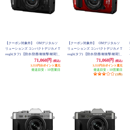
【クーポン対象外】
OMデジタルソ
【クーポン対象外】
OMデジタルソ
リューションズ コンパクトデジカメ T
リューションズ コンパクトデジカメ T
ough(タフ) 【防水/防塵/耐衝撃/耐荷重/
ough(タフ) 【防水/防塵/耐衝撃/耐荷重/
耐低温/耐結露/マクロ撮影機能/ブラッ
耐低温/耐結露/マクロ撮影機能/レッ
71,060円
71,060円
(税込)
(税込)
ク】 TG-7-BLK
ド】 TG-7-RED
3,553円分ポイント還元
3,553円分ポイント還元
発送目安：10営業日
発送目安：10営業日
(1件)