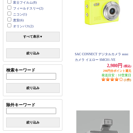
富士フイルム(8)
フィールドスリー(2)
ニコン(1)
恵安(6)
オリンパス(2)
すべて表示▼
絞り込み
SAC CONNECT デジタルカメラ mini
カメラ イエロー SMC01-YE
2,980円
(税込)
検索キーワード
298円分ポイント還元
発送目安：10営業日
(1件)
絞り込み
除外キーワード
絞り込み