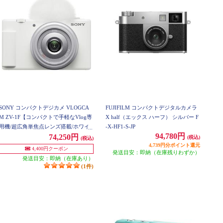
SONY コンパクトデジカメ VLOGCA
FUJIFILM コンパクトデジタルカメラ
M ZV-1F【コンパクトで手軽なVlog専
X half（エックス ハーフ） シルバー F
用機/超広角単焦点レンズ搭載/ホワイ
-X-HF1-S-JP
94,780円
ト】 ZV-1F-WC
74,250円
(税込)
(税込)
4,739円分ポイント還元
4,400円クーポン
発送目安：即納（在庫残りわずか）
発送目安：即納（在庫あり）
(1件)