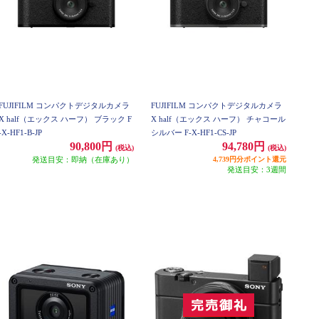
FUJIFILM コンパクトデジタルカメラ
FUJIFILM コンパクトデジタルカメラ
X half（エックス ハーフ） ブラック F
X half（エックス ハーフ） チャコール
-X-HF1-B-JP
シルバー F-X-HF1-CS-JP
90,800円
94,780円
(税込)
(税込)
発送目安：即納（在庫あり）
4,739円分ポイント還元
発送目安：3週間