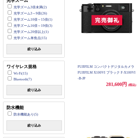
光学ズーム
光学ズーム3倍未満(2)
光学ズーム3～9倍(26)
光学ズーム10倍～15倍(1)
光学ズーム16倍～19倍(3)
光学ズーム20倍以上(1)
光学ズーム単焦点(15)
絞り込み
ワイヤレス規格
FUJIFILM コンパクトデジタルカメラ
FUJIFILM X100VI ブラック F-X100VI
Wi-Fi(15)
-B-JP
Bluetooth(7)
281,600円
(税込)
絞り込み
防水機能
防水機能あり(5)
絞り込み