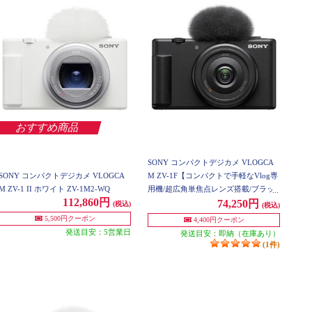
おすすめ商品
SONY コンパクトデジカメ VLOGCA
SONY コンパクトデジカメ VLOGCA
M ZV-1F【コンパクトで手軽なVlog専
M ZV-1 II ホワイト ZV-1M2-WQ
用機/超広角単焦点レンズ搭載/ブラッ
112,860円
ク】 ZV-1F-BC
74,250円
(税込)
(税込)
5,500円クーポン
4,400円クーポン
発送目安：5営業日
発送目安：即納（在庫あり）
(1件)