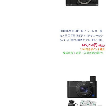
FUJIFILM FUJIFILM ミラーレス一眼
カメラ X-T30Ⅲボディ [チャコールシ
ルバー/日英2か国語モデル] FX-T30III-
CS-JP
145,250円
(税込)
7,262円分ポイント還元
発送目安：未定（入荷次第お届け）