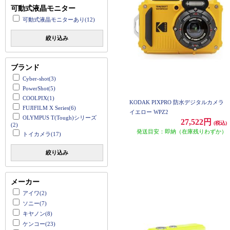
可動式液晶モニター
可動式液晶モニターあり(12)
絞り込み
ブランド
Cyber-shot(3)
PowerShot(5)
COOLPIX(1)
KODAK PIXPRO 防水デジタルカメラ
FUJIFILM X Series(6)
イエロー WPZ2
OLYMPUS T(Tough)シリーズ
27,522円
(税込)
(2)
発送目安：即納（在庫残りわずか）
トイカメラ(17)
絞り込み
メーカー
アイワ(2)
ソニー(7)
キヤノン(8)
ケンコー(23)