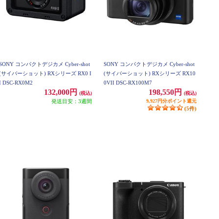
SONY コンパクトデジカメ Cyber-shot
SONY コンパクトデジカメ Cyber-shot
(サイバーショット) RXシリーズ RX0 I
(サイバーショット) RXシリーズ RX10
I DSC-RX0M2
0VII DSC-RX100M7
132,000円
198,550円
(税込)
(税込)
発送目安：3週間
9,927円分ポイント還元
(5件)