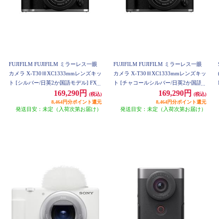
FUJIFILM FUJIFILM ミラーレス一眼
FUJIFILM FUJIFILM ミラーレス一眼
カメラ X-T30ⅢXC1333mmレンズキッ
カメラ X-T30ⅢXC1333mmレンズキッ
ト [シルバー/日英2か国語モデル] FX-
ト [チャコールシルバー/日英2か国語
T30IIILK-1333-S-JP
モデル] FX-T30IIILK-1333-CS-JP
169,290円
169,290円
(税込)
(税込)
8,464円分ポイント還元
8,464円分ポイント還元
発送目安：未定（入荷次第お届け）
発送目安：未定（入荷次第お届け）