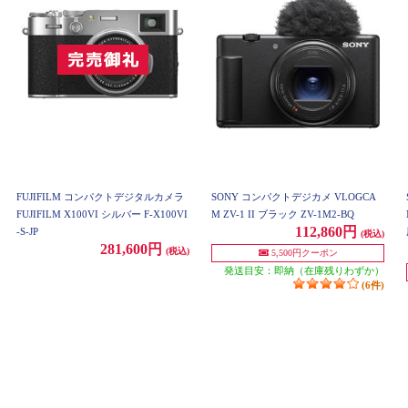
FUJIFILM コンパクトデジタルカメラ
SONY コンパクトデジカメ VLOGCA
FUJIFILM X100VI シルバー F-X100VI
M ZV-1 II ブラック ZV-1M2-BQ
112,860円
-S-JP
(税込)
281,600円
(税込)
5,500円クーポン
発送目安：即納（在庫残りわずか）
(6件)