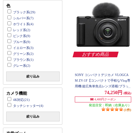
色
ブラック系(29)
シルバー系(7)
ホワイト系(4)
レッド系(2)
ピンク系(9)
ブルー系(9)
イエロー系(3)
グリーン系(2)
おすすめ商品
ブラウン系(1)
グレー系(2)
SONY コンパクトデジカメ VLOGCA
絞り込み
M ZV-1F【コンパクトで手軽なVlog専
用機/超広角単焦点レンズ搭載/ブラッ
ク】 ZV-1F-BC
74,250円
カメラ機能
(税込)
4,400円クーポン
4K対応(21)
発送目安：即納（在庫あり）
タッチシャッター(4)
(1件)
絞り込み