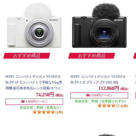
おすすめ商品
おすすめ商品
SONY コンパクトデジカメ VLOGCA
SONY コンパクトデジカメ VLOGCA
M ZV-1F【コンパクトで手軽なVlog専
M ZV-1 II ブラック ZV-1M2-BQ
112,860円
用機/超広角単焦点レンズ搭載/ホワイ
(税込)
ト】 ZV-1F-WC
74,250円
5,500円クーポン
(税込)
発送目安：即納（在庫残りわずか）
4,400円クーポン
(6件)
発送目安：即納（在庫あり）
(1件)