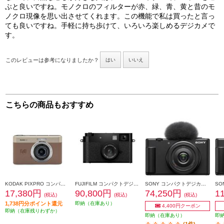
ぶと良いですね。モノクロのフィルターが赤、緑、青、黄と昔のモ
ノクロ現像を思い出させてくれます。この機能で私は買ったと言っ
ても良いですね。手軽に持ち歩けて、いろいろ楽しめるデジカメで
す。
このレビューは参考になりましたか？
はい
いいえ
こちらの商品もおすすめ
KODAK PIXPRO コンパクトデジタルカメラ [4倍デジタルズーム/自撮りモニター/ブラウン] C1BN
FUJIFILM コンパクトデジタルカメラ X half（エックス ハーフ） ブラック F-X-HF1-B-JP
SONY コンパクトデジカメ VLOGCAM ZV-1F【コンパクトで手軽なVlog専用機/超広角単焦点レンズ搭載/ブラック】 ZV-1F-BC
17,380円
90,800円
74,250円
1
(税込)
(税込)
(税込)
1,738円分ポイント還元
即納（在庫あり）
4,400円クーポン
即納（在庫残りわずか）
即納（在庫あり）
即