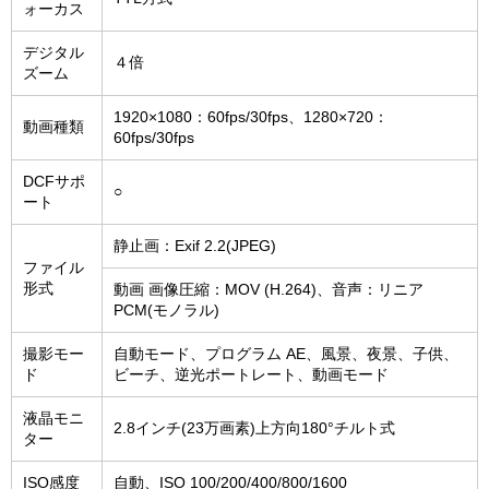
ォーカス
デジタル
４倍
ズーム
1920×1080：60fps/30fps、1280×720：
動画種類
60fps/30fps
DCFサポ
○
ート
静止画：Exif 2.2(JPEG)
ファイル
形式
動画 画像圧縮：MOV (H.264)、音声：リニア
PCM(モノラル)
撮影モー
自動モード、プログラム AE、風景、夜景、子供、
ド
ビーチ、逆光ポートレート、動画モード
液晶モニ
2.8インチ(23万画素)上方向180°チルト式
ター
ISO感度
自動、ISO 100/200/400/800/1600