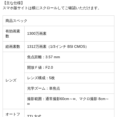
【主な仕様】
スマホ版サイトは横にスクロールしてご確認いただけます。
商品スペック
有効画素
1300万画素
数
総画素数
1312万画素（1/3インチ BSI CMOS）
焦点距離：3.57 mm
開放Ｆ値：F2.0
レンズ構成：5枚
レンズ
光学ズーム：単焦点
撮影範囲：通常撮影60cm～∞、マクロ撮影 8cm～
∞
オートフ
TTL方式