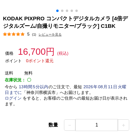
KODAK PIXPRO コンパクトデジタルカメラ [4倍デ
ジタルズーム/自撮りモニター/ブラック] C1BK
5
(1)
レビューを見る
16,700円
価格
(税込)
ポイント
0ポイント還元
送料
無料
在庫状況：
〇
今から
13
時間
5
分以内
のご注文で、最短
2026
年
08
月
11
日
火曜
日
までに
「
神奈川県横浜市
」
へお届けします。
ログイン
をすると、お客様のご住所への最短お届け日が表示され
ます。
－
＋
数量
1