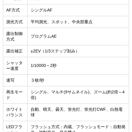
AF方式
シングルAF
測光方式
平均測光、スポット、中央部重点
露出制御
プログラムAE
方式
露出補正
±2EV（1/3ステップ刻み）
シャッタ
1/10000～2秒
ー速度
連写
３枚/秒
再生モー
シングル、マルチ(9サムネイル)、ズーム(約2倍～4
ド
倍)
ホワイト
自動、晴天、曇天、蛍光灯、蛍光灯CWF、白熱電
バランス
球
LEDフラ
フラッシュ方式：内蔵、フラッシュモード：自動発