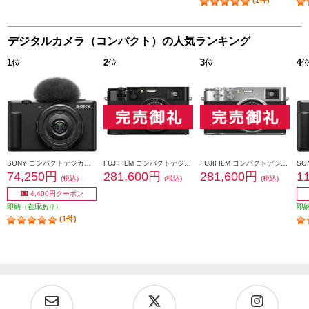
(1件)
デジタルカメラ（コンパクト）の人気ランキング
1
位
2
位
3
位
4
SONY コンパクトデジカメ VLOGCAM ZV-1F【コンパクトで手軽なVlog専用機/超広角単焦点レンズ搭載/ブラック】 ZV-1F-BC
FUJIFILM コンパクトデジタルカメラ FUJIFILM X100VI ブラック F-X100VI-B-JP
FUJIFILM コンパクトデジタルカメラ FUJIFILM X100VI シルバー F-X100VI-S-JP
74,250円
281,600円
281,600円
1
(税込)
(税込)
(税込)
4,400円クーポン
即納（在庫あり）
即
(1件)