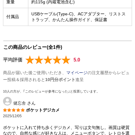
重量
約115g (内蔵電池含む)
USBケーブル(Type-C)、ACアダプター、リストス
付属品
トラップ、かんたん操作ガイド、保証書
この商品のレビュー(全1件)
平均評価
5.0
商品が届いた後ご使用いただき、
マイページ
の注文履歴からレビュ
ー投稿＆採用されると
10円分ポイント
進呈
10人の方が、｢このレビューが参考になった｣と投票しています。
健忘舎
さん
ポケットデジカメ
2025/12/05
ポケットに入れて持ち歩くデジカメ、写りは文句無し。画質は硬質
なので、自然な感じが好きな人は、メニューボタンで、レトロを選