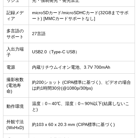
ッシュ
光・強制発光・発光禁止
記録メデ
microSDカード/microSDHCカード(32GBまでサポ
ィア
ート) [MMCカードサポートなし]
多言語の
27言語
サポート
入出力端
USB2.0（Type-C USB）
子
電源
内蔵リチウムイオン電池、3.7V 700mAh
撮影枚数
約200ショット (CIPA標準に基づく)、ビデオの場合
(電池寿
は約1時間30分(@1080p/30fps)
命)
温度：0～40℃、湿度：0～90%以下(結露しないこ
動作環境
と)
外観寸法
約103 x 60 x 20.3 mm (CIPA標準に基づく)
(WxHxD)