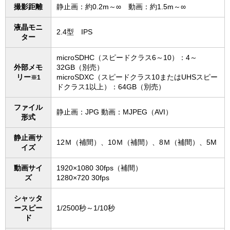
撮影距離
静止画：約0.2m～∞ 動画：約1.5m～∞
液晶モニ
2.4型 IPS
ター
microSDHC（スピードクラス6～10）：4～
外部メモ
32GB（別売）
リー
microSDXC（スピードクラス10またはUHSスピー
※1
ドクラス1以上）：64GB（別売）
ファイル
静止画：JPG 動画：MJPEG（AVI）
形式
静止画サ
12Ｍ（補間）、10Ｍ（補間）、8Ｍ（補間）、5M
イズ
動画サイ
1920×1080 30fps（補間）
ズ
1280×720 30fps
シャッタ
ースピー
1/2500秒～1/10秒
ド