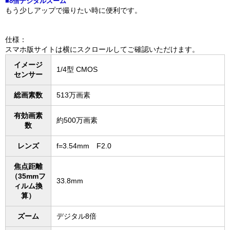
■8倍デジタルズーム
もう少しアップで撮りたい時に便利です。
仕様：
スマホ版サイトは横にスクロールしてご確認いただけます。
イメージ
1/4型 CMOS
センサー
総画素数
513万画素
有効画素
約500万画素
数
レンズ
f=3.54mm F2.0
焦点距離
（35mmフ
33.8mm
ィルム換
算）
ズーム
デジタル8倍