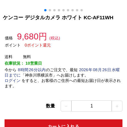
ケンコー デジタルカメラ ホワイト KC-AF11WH
9,680円
価格
(税込)
ポイント
0ポイント還元
送料
無料
在庫状況：
10営業日
今から
8
時間
26
分以内
のご注文で、最短
2026
年
08
月
26
日
水曜
日
までに
「
神奈川県横浜市
」
へお届けします。
ログイン
をすると、お客様のご住所への最短お届け日が表示され
ます。
－
＋
数量
1
カートに入れる