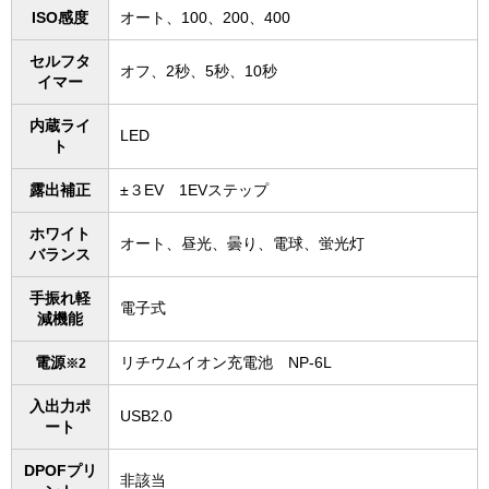
ISO感度
オート、100、200、400
セルフタ
オフ、2秒、5秒、10秒
イマー
内蔵ライ
LED
ト
露出補正
±３EV 1EVステップ
ホワイト
オート、昼光、曇り、電球、蛍光灯
バランス
手振れ軽
電子式
減機能
電源
リチウムイオン充電池 NP-6L
※2
入出力ポ
USB2.0
ート
DPOFプリ
非該当