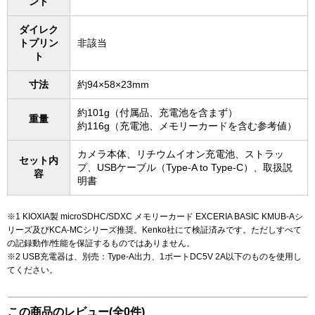
ント
ダイレク
トプリン
非該当
ト
寸法
約94×58×23mm
約101g（付属品、充電池を含まず）
重量
約116g（充電池、メモリーカードを含む参考値）
カメラ本体、リチウムイオン充電池、ストラッ
セット内
プ、USBケーブル（Type-A to Type-C）、取扱説
容
明書
※1 KIOXIA製 microSDHC/SDXC メモリーカード EXCERIA BASIC KMUB-Aシ
リーズ及びKCA-MCシリーズ推奨。Kenko社にて検証済みです。ただしすべて
の記録動作/性能を保証するものではありません。
※2 USB充電器は、別売：Type-A出力、1ポートDC5V 2A以下のものを使用し
てください。
この商品のレビュー(全0件)