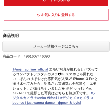
商品説明
メーカー情報ページはこちら
商品コード：4961607446393
@nojimaonline_official
エモい写真が撮れるとバズって
るコンパクトデジタルカメラ📷✨ スマホじゃ撮れな
い、ほんのりぼやけた雰囲気が人気🪄 iPhone13 Proと
撮り比べてみたら、明るさも雰囲気も全然違う「エモ
ショット」が撮れちゃいました💫 ※iPhone13 Pro、
KC-AF11で撮影した写真はどちらも無加工です。
#デ
ジタルカメラ
#kenko
#kfac11
#デジカメ
#カメラ
♬
bounce i just wanna dance - фрози & joyful