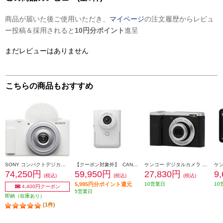
商品が届いた後ご使用いただき、
マイページ
の注文履歴からレビュ
ー投稿＆採用されると
10円分ポイント
進呈
まだレビューはありません
こちらの商品もおすすめ
SONY コンパクトデジカメ VLOGCAM ZV-1F【コンパクトで手軽なVlog専用機/超広角単焦点レンズ搭載/ホワイト】 ZV-1F-WC
【クーポン対象外】 CANON ポケットサイズ Vlogカメラ PowerShot V10 ホワイト PSV10-WH
ケンコー デジタルカメラ 5倍ズーム ブラック KC-ZM08
74,250円
59,950円
27,830円
9
(税込)
(税込)
(税込)
5,995円分ポイント還元
10営業日
10
4,400円クーポン
5営業日
即納（在庫あり）
(1件)