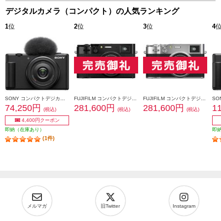
デジタルカメラ（コンパクト）の人気ランキング
1
位
2
位
3
位
4
SONY コンパクトデジカメ VLOGCAM ZV-1F【コンパクトで手軽なVlog専用機/超広角単焦点レンズ搭載/ブラック】 ZV-1F-BC
FUJIFILM コンパクトデジタルカメラ FUJIFILM X100VI ブラック F-X100VI-B-JP
FUJIFILM コンパクトデジタルカメラ FUJIFILM X100VI シルバー F-X100VI-S-JP
74,250円
281,600円
281,600円
1
(税込)
(税込)
(税込)
4,400円クーポン
即納（在庫あり）
即
(1件)
メルマガ
旧Twitter
Instagram