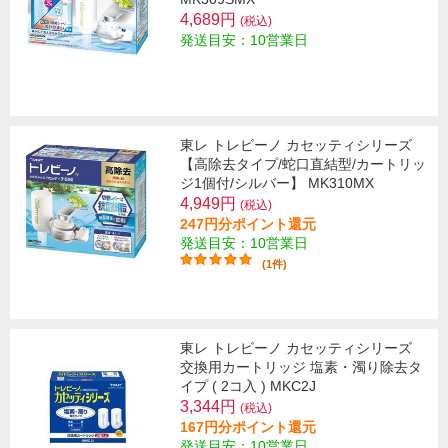
4,689円
(税込)
発送目安：10営業日
東レ トレビーノ カセッティシリーズ
【高除去タイプ/蛇口直結型/カートリッ
ジ1個付/シルバー】 MK310MX
4,949円
(税込)
247円分ポイント還元
発送目安：10営業日
(1件)
東レ トレビーノ カセッティシリーズ
交換用カートリッジ 塩素・濁り除去タ
イプ ( 2コ入 ) MKC2J
3,344円
(税込)
167円分ポイント還元
発送目安：10営業日