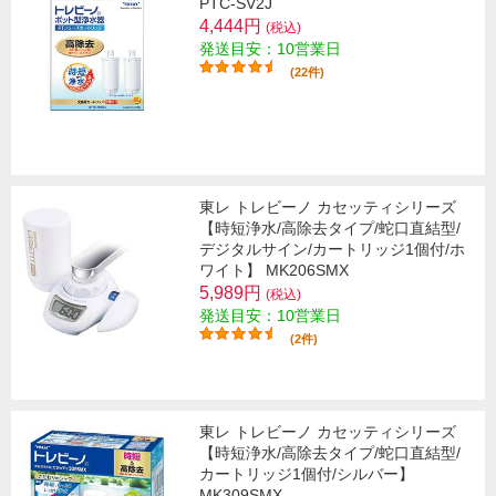
PTC-SV2J
4,444円
(税込)
発送目安：10営業日
(22件)
東レ トレビーノ カセッティシリーズ
【時短浄水/高除去タイプ/蛇口直結型/
デジタルサイン/カートリッジ1個付/ホ
ワイト】 MK206SMX
5,989円
(税込)
発送目安：10営業日
(2件)
東レ トレビーノ カセッティシリーズ
【時短浄水/高除去タイプ/蛇口直結型/
カートリッジ1個付/シルバー】
MK309SMX