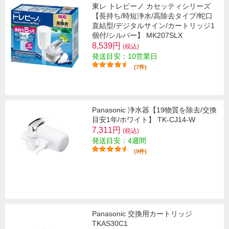
東レ トレビーノ カセッティシリーズ
【長持ち/時短浄水/高除去タイプ/蛇口
直結型/デジタルサイン/カートリッジ1
個付/シルバー】 MK207SLX
8,539円
(税込)
発送目安：10営業日
(7件)
Panasonic 浄水器【19物質を除去/交換
目安1年/ホワイト】 TK-CJ14-W
7,311円
(税込)
発送目安：4週間
(9件)
Panasonic 交換用カートリッジ
TKAS30C1