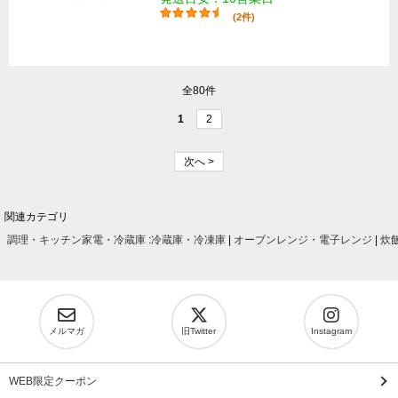
(2件)
全80件
1
2
次へ >
関連カテゴリ
調理・キッチン家電・冷蔵庫
:
冷蔵庫・冷凍庫
|
オーブンレンジ・電子レンジ
|
炊
メルマガ
旧Twitter
Instagram
WEB限定クーポン