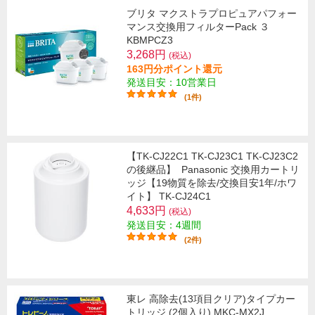
ブリタ マクストラプロピュアパフォー
マンス交換用フィルターPack ３
KBMPCZ3
3,268円
(税込)
163円分ポイント還元
発送目安：10営業日
(1件)
【TK-CJ22C1 TK-CJ23C1 TK-CJ23C2
の後継品】
Panasonic 交換用カートリ
ッジ【19物質を除去/交換目安1年/ホワ
イト】 TK-CJ24C1
4,633円
(税込)
発送目安：4週間
(2件)
東レ 高除去(13項目クリア)タイプカー
トリッジ (2個入り) MKC-MX2J