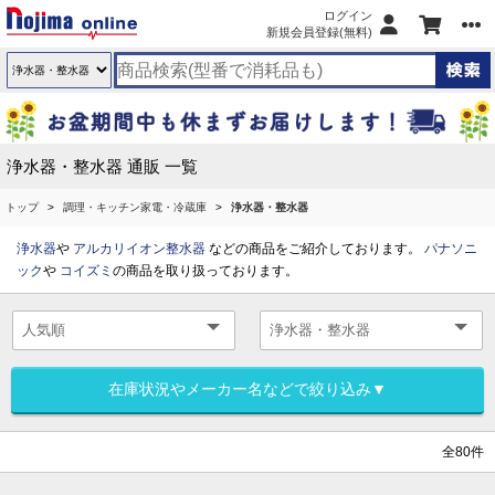
ログイン
新規会員登録(無料)
浄水器・整水器 通販 一覧
トップ
調理・キッチン家電・冷蔵庫
浄水器・整水器
浄水器
や
アルカリイオン整水器
などの商品をご紹介しております。
パナソニ
ック
や
コイズミ
の商品を取り扱っております。
在庫状況やメーカー名などで絞り込み▼
全80件