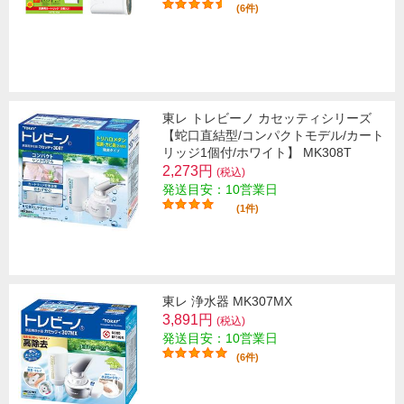
(6件)
東レ トレビーノ カセッティシリーズ
【蛇口直結型/コンパクトモデル/カート
リッジ1個付/ホワイト】 MK308T
2,273円
(税込)
発送目安：10営業日
(1件)
東レ 浄水器 MK307MX
3,891円
(税込)
発送目安：10営業日
(6件)