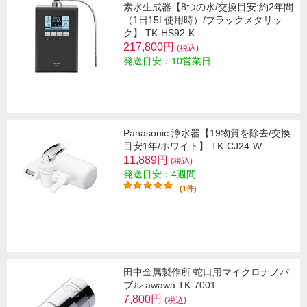
素水生成器【8つの水/交換目安:約2年間
（1日15L使用時）/ブラックメタリッ
ク】 TK-HS92-K
217,800円
(税込)
発送目安：10営業日
Panasonic 浄水器【19物質を除去/交換
目安1年/ホワイト】 TK-CJ24-W
11,889円
(税込)
発送目安：4週間
(1件)
田中金属製作所 蛇口用マイクロナノバ
ブル awawa TK-7001
7,800円
(税込)