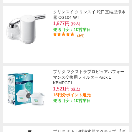
クリンスイ クリンスイ 蛇口直結型浄水
器 CG104-WT
1,977円
(税込)
発送目安：10営業日
(3件)
ブリタ マクストラプロピュアパフォー
マンス交換用フィルターPack 1
KBMPCZ1
1,521円
(税込)
15円分ポイント還元
発送目安：10営業日
ブリタ ボトル型浄水器アクティブ 【ダ