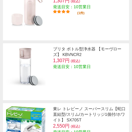
1,307円
(税込)
発送目安：10営業日
(1件)
ブリタ ボトル型浄水器 【モーヴロー
ズ】 KBVNCR2
1,307円
(税込)
発送目安：10営業日
東レ トレビーノ スーパースリム【蛇口
直結型/スリム/カートリッジ1個付/ホワ
イト】 SX705T
2,550円
(税込)