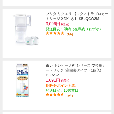
ブリタ リクエリ 【マクストラプロカー
トリッジ２個付き】 KBLQCW2M
3,096円
(税込)
発送目安：即納（在庫残りわずか）
(1件)
東レ トレビーノPTシリーズ 交換用カ
ートリッジ (高除去タイプ・1個入)
PTC-SVJ
1,691円
(税込)
84円分ポイント還元
発送目安：10営業日
(7件)