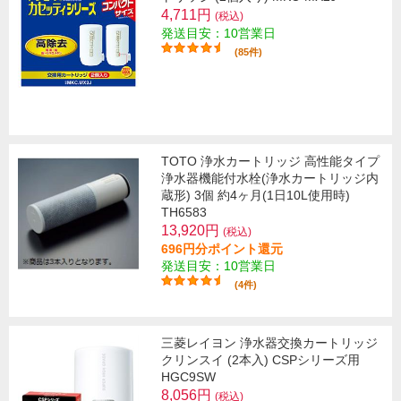
4,711円
(税込)
発送目安：10営業日
(85件)
TOTO 浄水カートリッジ 高性能タイプ
浄水器機能付水栓(浄水カートリッジ内
蔵形) 3個 約4ヶ月(1日10L使用時)
TH6583
13,920円
(税込)
696円分ポイント還元
発送目安：10営業日
(4件)
三菱レイヨン 浄水器交換カートリッジ
クリンスイ (2本入) CSPシリーズ用
HGC9SW
8,056円
(税込)