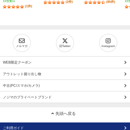
10営業日
10
(2件)
(85件)
(1件)
メルマガ
旧Twitter
Instagram
WEB限定クーポン
アウトレット掘り出し物
中古(PC/スマホ/カメラ)
ノジマのプライベートブランド
先頭へ戻る
ご利用ガイド