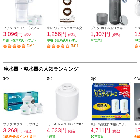
ブリタ リクエリ 【マクストラプロカートリッジ２個付き】 KBLQCW2M
東レ ウォーターボール交換用カートリッジ 2個入り WBC600-W
ブリタ ボトル型浄水器アクティブ 【ダークブルー】 KBANCB2
3,096円
1,256円
1,307円
1
(税込)
(税込)
(税込)
即納（在庫残りわずか）
即納（在庫残りわずか）
10営業日
10
(1件)
(6件)
浄水器・整水器の人気ランキング
1
位
2
位
3
位
4
ブリタ マクストラプロピュアパフォーマンス交換用フィルターPack ３ KBMPCZ3
【TK-CJ22C1 TK-CJ23C1 TK-CJ23C2の後継品】 Panasonic 交換用カートリッジ【19物質を除去/交換目安1年/ホワイト】 TK-CJ24C1
東レ 高除去(13項目クリア)タイプカートリッジ (2個入り) MKC-MX2J
3,268円
4,633円
4,711円
1
(税込)
(税込)
(税込)
163円分ポイント還元
4週間
10営業日
6