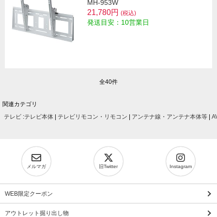
MH-953W
21,780円
(税込)
発送目安：10営業日
全40件
関連カテゴリ
テレビ
:
テレビ本体
|
テレビリモコン・リモコン
|
アンテナ線・アンテナ本体等
|
A
メルマガ
旧Twitter
Instagram
WEB限定クーポン
アウトレット掘り出し物