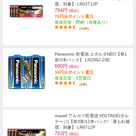
償」対象】 LR03T12P
764円
(税込)
76円分ポイント還元
発送目安：即納（在庫あり）
(16件)
Panasonic 乾電池 エボルタNEO【単1
形/2本パック】 LR20NJ-2SE
680円
(税込)
34円分ポイント還元
発送目安：5営業日
(6件)
maxell アルカリ乾電池 VOLTAGE(ボル
テージ)【単3形/12本パック/「液もれ補
償」対象】 LR6T12P
763円
(税込)