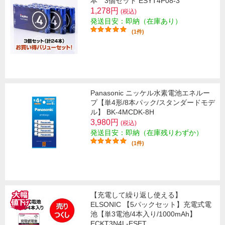
本 3個セット ESYT4P08-3
1,278円
(税込)
発送目安：即納（在庫あり）
(1件)
Panasonic ニッケル水素電池エネルー
プ【単4形/8本パック/スタンダードモデ
ル】 BK-4MCDK-8H
3,980円
(税込)
発送目安：即納（在庫残りわずか）
(1件)
【充電して繰り返し使える】
ELSONIC 【5パックセット】充電式電
池【単3電池/4本入り/1000mAh】
ECKT3N4L-ESET