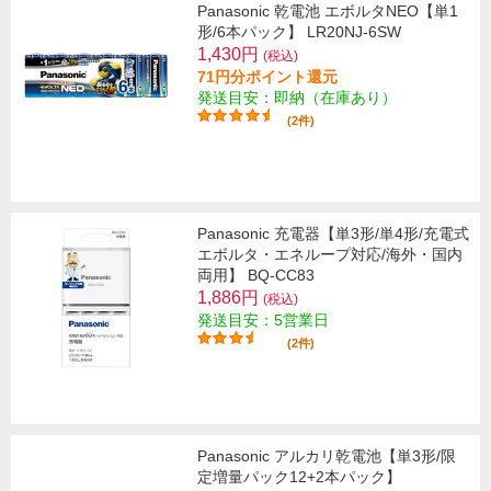
Panasonic 乾電池 エボルタNEO【単1
形/6本パック】 LR20NJ-6SW
1,430円
(税込)
71円分ポイント還元
発送目安：即納（在庫あり）
(2件)
Panasonic 充電器【単3形/単4形/充電式
エボルタ・エネループ対応/海外・国内
両用】 BQ-CC83
1,886円
(税込)
発送目安：5営業日
(2件)
Panasonic アルカリ乾電池【単3形/限
定増量パック12+2本パック】