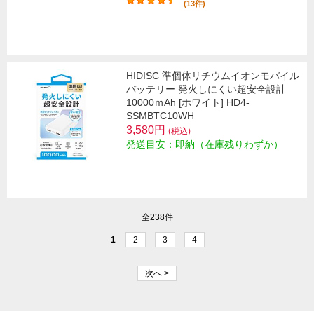
(13件)
HIDISC 準個体リチウムイオンモバイル
バッテリー 発火しにくい超安全設計
10000ｍAh [ホワイト] HD4-
SSMBTC10WH
3,580円
(税込)
発送目安：即納（在庫残りわずか）
全238件
1
2
3
4
次へ >