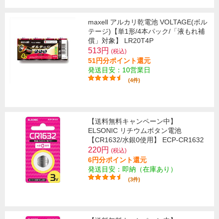
maxell アルカリ乾電池 VOLTAGE(ボル
テージ)【単1形/4本パック/「液もれ補
償」対象】 LR20T4P
513円
(税込)
51円分ポイント還元
発送目安：10営業日
(4件)
【送料無料キャンペーン中】
ELSONIC リチウムボタン電池
【CR1632/水銀0使用】 ECP-CR1632
220円
(税込)
6円分ポイント還元
発送目安：即納（在庫あり）
(3件)