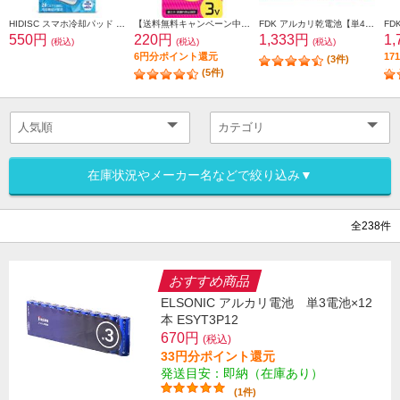
HIDISC スマホ冷却パッド HD-SMCP
【送料無料キャンペーン中】 ELSONIC リチウムボタン電池【CR2025/水銀0使用/3V】 ECP-CR2025
FDK アルカリ乾電池【単4形/40本パック】 LR03LP-40S
550円
220円
1,333円
1
(税込)
(税込)
(税込)
6円分ポイント還元
1
(3件)
(5件)
在庫状況やメーカー名などで絞り込み▼
全238件
おすすめ商品
ELSONIC アルカリ電池 単3電池×12
本 ESYT3P12
670円
(税込)
33円分ポイント還元
発送目安：即納（在庫あり）
(1件)