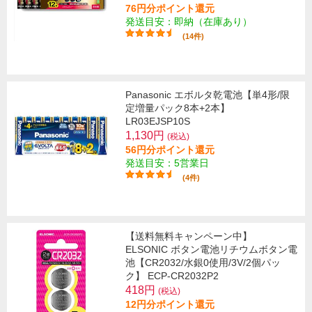
76円分ポイント還元
発送目安：即納（在庫あり）
(14件)
Panasonic エボルタ乾電池【単4形/限
定増量パック8本+2本】
LR03EJSP10S
1,130円
(税込)
56円分ポイント還元
発送目安：5営業日
(4件)
【送料無料キャンペーン中】
ELSONIC ボタン電池リチウムボタン電
池【CR2032/水銀0使用/3V/2個パッ
ク】 ECP-CR2032P2
418円
(税込)
12円分ポイント還元