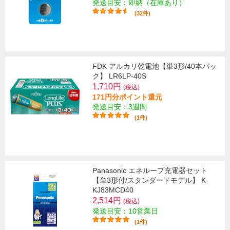
発送目安：即納（在庫あり）
(32件)
FDK アルカリ乾電池【単3形/40本パッ
ク】 LR6LP-40S
1,710円
(税込)
171円分ポイント還元
発送目安：3週間
(1件)
Panasonic エネループ充電器セット
【単3形付/スタンダードモデル】 K-
KJ83MCD40
2,514円
(税込)
発送目安：10営業日
(1件)