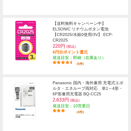
【送料無料キャンペーン中】
ELSONIC リチウムボタン電池
【CR2025/水銀0使用/3V】 ECP-
CR2025
220円
(税込)
6円分ポイント還元
発送目安：即納（在庫あり）
(5件)
Panasonic 国内・海外兼用 充電式エボ
ルタ・エネループ両対応 単1～4形・
6P形兼用充電器 BQ-CC25
2,633円
(税込)
発送目安：10営業日
(4件)