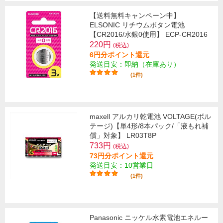
【送料無料キャンペーン中】
ELSONIC リチウムボタン電池
【CR2016/水銀0使用】 ECP-CR2016
220円
(税込)
6円分ポイント還元
発送目安：即納（在庫あり）
(1件)
maxell アルカリ乾電池 VOLTAGE(ボル
テージ)【単4形/8本パック/「液もれ補
償」対象】 LR03T8P
733円
(税込)
73円分ポイント還元
発送目安：10営業日
(1件)
Panasonic ニッケル水素電池エネルー