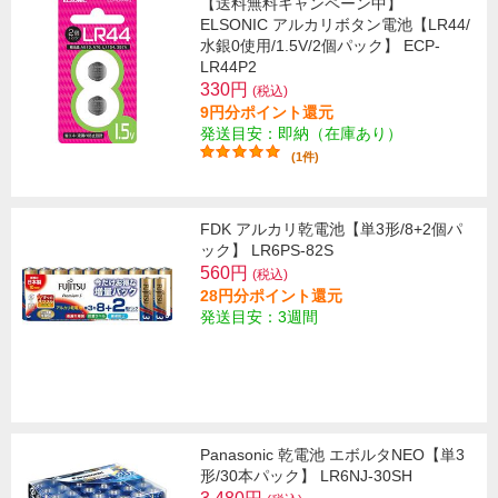
【送料無料キャンペーン中】
ELSONIC アルカリボタン電池【LR44/
水銀0使用/1.5V/2個パック】 ECP-
LR44P2
330円
(税込)
9円分ポイント還元
発送目安：即納（在庫あり）
(1件)
FDK アルカリ乾電池【単3形/8+2個パ
ック】 LR6PS-82S
560円
(税込)
28円分ポイント還元
発送目安：3週間
Panasonic 乾電池 エボルタNEO【単3
形/30本パック】 LR6NJ-30SH