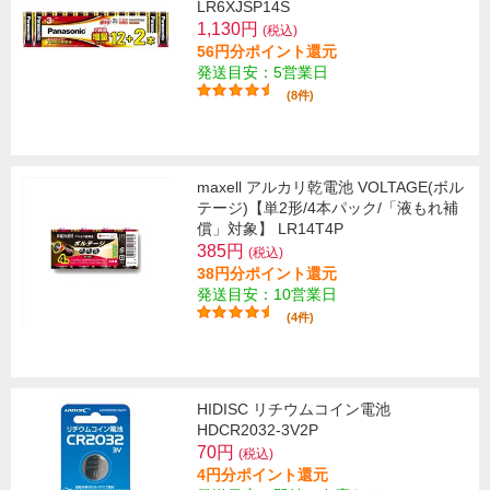
LR6XJSP14S
1,130円
(税込)
56円分ポイント還元
発送目安：5営業日
(8件)
maxell アルカリ乾電池 VOLTAGE(ボル
テージ)【単2形/4本パック/「液もれ補
償」対象】 LR14T4P
385円
(税込)
38円分ポイント還元
発送目安：10営業日
(4件)
HIDISC リチウムコイン電池
HDCR2032-3V2P
70円
(税込)
4円分ポイント還元