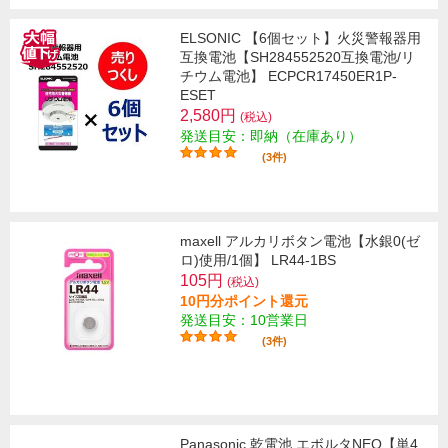
ELSONIC 【6個セット】火災警報器用
互換電池【SH284552520互換電池/リ
チウム電池】 ECPCR17450ER1P-
ESET
2,580円
(税込)
発送目安：即納（在庫あり）
(3件)
maxell アルカリボタン電池【水銀0(ゼ
ロ)使用/1個】 LR44-1BS
105円
(税込)
10円分ポイント還元
発送目安：10営業日
(3件)
Panasonic 乾電池 エボルタNEO【単4