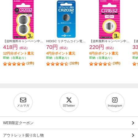
【送料無料キャンペーン中】 ELSONIC ボタン電池リチウムボタン電池【CR2032/水銀0使用/3V/2個パック】 ECP-CR2032P2
HIDISC リチウムコイン電池 HDCR2032-3V2P
【送料無料キャンペーン中】 ELSONIC リチウムボタン電池【CR1632/水銀0使用】 ECP-CR1632
418円
70円
220円
3
(税込)
(税込)
(税込)
12円分ポイント還元
4円分ポイント還元
6円分ポイント還元
9
即納（在庫あり）
即納（在庫あり）
即納（在庫あり）
即
(2件)
(32件)
(3件)
メルマガ
旧Twitter
Instagram
WEB限定クーポン
アウトレット掘り出し物