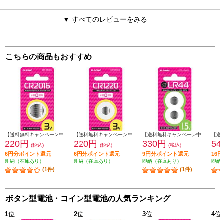
▼ すべてのレビューをみる
こちらの商品もおすすめ
【送料無料キャンペーン中】 ELSONIC リチウムボタン電池【CR2016/水銀0使用】 ECP-CR2016
【送料無料キャンペーン中】 ELSONIC リチウムボタン電池【CR1220/水銀0使用】 ECP-CR1220
【送料無料キャンペーン中】 ELSONIC アルカリボタン電池【LR44/水銀0使用/1.5V/2個パック】 ECP-LR44P2
220円
220円
330円
5
(税込)
(税込)
(税込)
6円分ポイント還元
6円分ポイント還元
9円分ポイント還元
1
即納（在庫あり）
即納（在庫あり）
即納（在庫あり）
即
(1件)
(1件)
ボタン型電池・コイン型電池の人気ランキング
1
位
2
位
3
位
4