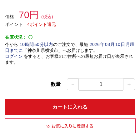
70円
価格
(税込)
ポイント
4ポイント還元
在庫状況：
〇
今から
10
時間
50
分以内
のご注文で、最短
2026
年
08
月
10
日
月曜
日
までに
「
神奈川県横浜市
」
へお届けします。
ログイン
をすると、お客様のご住所への最短お届け日が表示され
ます。
－
＋
数量
1
カートに入れる