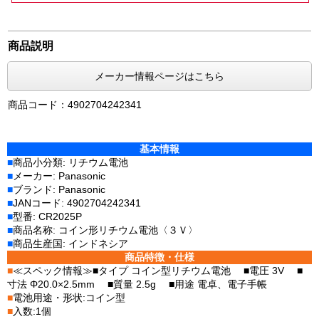
商品説明
メーカー情報ページはこちら
商品コード：4902704242341
基本情報
■
商品小分類: リチウム電池
■
メーカー: Panasonic
■
ブランド: Panasonic
■
JANコード: 4902704242341
■
型番: CR2025P
■
商品名称: コイン形リチウム電池〈３Ｖ〉
■
商品生産国: インドネシア
商品特徴・仕様
■
≪スペック情報≫■タイプ コイン型リチウム電池 ■電圧 3V ■
寸法 Φ20.0×2.5mm ■質量 2.5g ■用途 電卓、電子手帳
■
電池用途・形状:コイン型
■
入数:1個