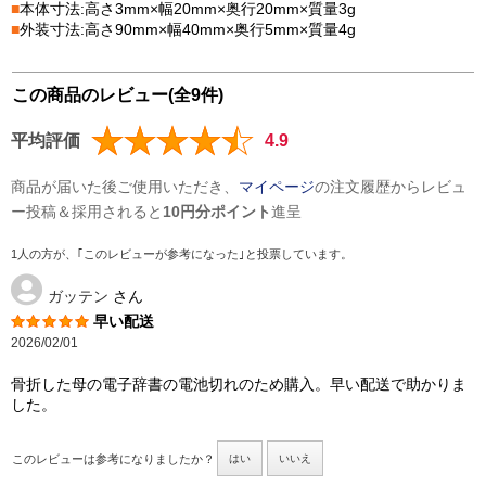
■
本体寸法:高さ3mm×幅20mm×奥行20mm×質量3g
■
外装寸法:高さ90mm×幅40mm×奥行5mm×質量4g
この商品のレビュー(全9件)
平均評価
4.9
商品が届いた後ご使用いただき、
マイページ
の注文履歴からレビュ
ー投稿＆採用されると
10円分ポイント
進呈
1人の方が、｢このレビューが参考になった｣と投票しています。
ガッテン
さん
早い配送
2026/02/01
骨折した母の電子辞書の電池切れのため購入。早い配送で助かりま
した。
このレビューは参考になりましたか？
はい
いいえ