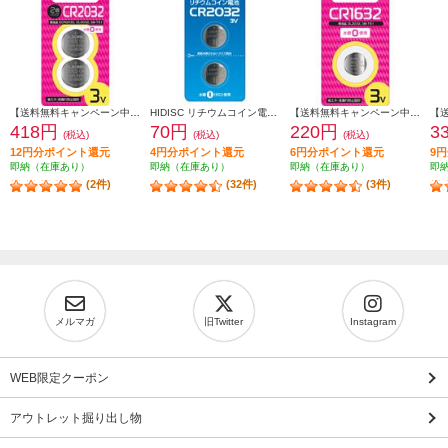
【送料無料キャンペーン中】 ELSONIC ボタン電池リチウムボタン電池【CR2032/水銀0使用/3V/2個パック】 ECP-CR2032P2
HIDISC リチウムコイン電池 HDCR2032-3V2P
【送料無料キャンペーン中】 ELSONIC リチウムボタン電池【CR1632/水銀0使用】 ECP-CR1632
418円
70円
220円
3
(税込)
(税込)
(税込)
12円分ポイント還元
4円分ポイント還元
6円分ポイント還元
9
即納（在庫あり）
即納（在庫あり）
即納（在庫あり）
即
(2件)
(32件)
(3件)
メルマガ
旧Twitter
Instagram
WEB限定クーポン
アウトレット掘り出し物