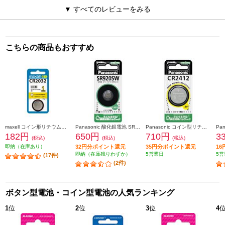
▼ すべてのレビューをみる
こちらの商品もおすすめ
maxell コイン形リチウム電池【水銀0(ゼロ)使用/誤飲対策パッケージ/1個】 CR2032-1BS
Panasonic 酸化銀電池 SR920SW
Panasonic コイン型リチウム電池 CR2412 CR-2412P
182円
650円
710円
3
(税込)
(税込)
(税込)
即納（在庫あり）
32円分ポイント還元
35円分ポイント還元
1
即納（在庫残りわずか）
5営業日
5営
(17件)
(2件)
ボタン型電池・コイン型電池の人気ランキング
1
位
2
位
3
位
4