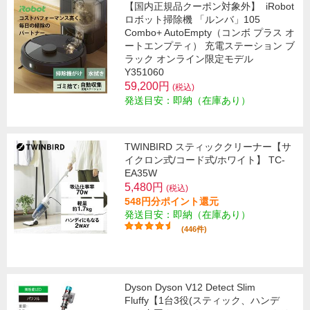
【国内正規品クーポン対象外】
iRobot
ロボット掃除機 「ルンバ」105
Combo+ AutoEmpty（コンボ プラス オ
ートエンプティ） 充電ステーション ブ
ラック オンライン限定モデル
Y351060
59,200円
(税込)
発送目安：即納（在庫あり）
TWINBIRD スティッククリーナー【サ
イクロン式/コード式/ホワイト】 TC-
EA35W
5,480円
(税込)
548円分ポイント還元
発送目安：即納（在庫あり）
(446件)
Dyson Dyson V12 Detect Slim
Fluffy【1台3役(スティック、ハンデ