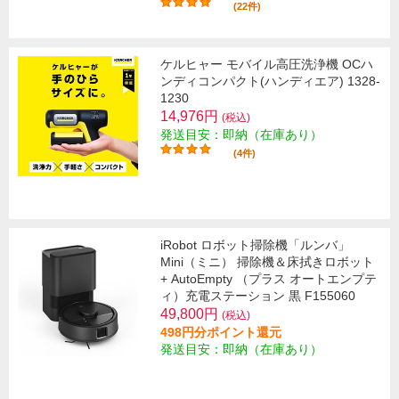
(22件)
ケルヒャー モバイル高圧洗浄機 OCハ
ンディコンパクト(ハンディエア) 1328-
1230
14,976円
(税込)
発送目安：即納（在庫あり）
(4件)
iRobot ロボット掃除機「ルンバ」
Mini（ミニ） 掃除機＆床拭きロボット
+ AutoEmpty （プラス オートエンプテ
ィ）充電ステーション 黒 F155060
49,800円
(税込)
498円分ポイント還元
発送目安：即納（在庫あり）