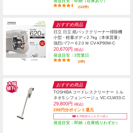
発送目安：即納（在庫あり）
(122件)
おすすめ商品
日立 日立 紙パッククリーナー掃除機
小型・軽量ボディ2.7kg（本体質量）
強烈パワー６2０Ｗ CV-KP90M-C
20,670円
(税込)
発送目安：3営業日
(2件)
おすすめ商品
TOSHIBA コードレスクリーナー トル
ネオS シフォンベージュ VC-CLW33-C
29,800円
(税込)
298円分ポイント還元
6,700ポイントクーポン
発送目安：即納（在庫残りわずか）