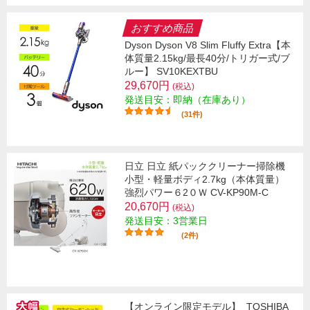
おすすめ商品
Dyson Dyson V8 Slim Fluffy Extra【本
体質量2.15kg/最長40分/トリガー式/ブ
ルー】 SV10KEXTBU
29,670円
(税込)
発送目安：即納（在庫あり）
(31件)
日立 日立 紙パッククリーナー掃除機
小型・軽量ボディ2.7kg（本体質量）
強烈パワー６2０Ｗ CV-KP90M-C
20,670円
(税込)
発送目安：3営業日
(2件)
【オンライン限定モデル】
TOSHIBA