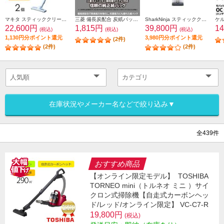
マキタ スティッククリーナー Makita【カプセル式/コードレス】 CL108FDSHW
三菱 備長炭配合 炭紙パック 3枚入 MP-9A
SharkNinja スティッククリーナー EVOPOWER SYSTEM FIT+ [グレージュ] LC152JST
22,600円
1,815円
39,800円
1
(税込)
(税込)
(税込)
1,130円分ポイント還元
3,980円分ポイント還元
(2件)
(2件)
(2件)
在庫状況やメーカー名などで絞り込み▼
全439件
おすすめ商品
【オンライン限定モデル】
TOSHIBA
TORNEO mini（トルネオ ミニ ）サイ
クロン式掃除機【自走式カーボンヘッ
ド/レッド/オンライン限定】 VC-C7-R
19,800円
(税込)