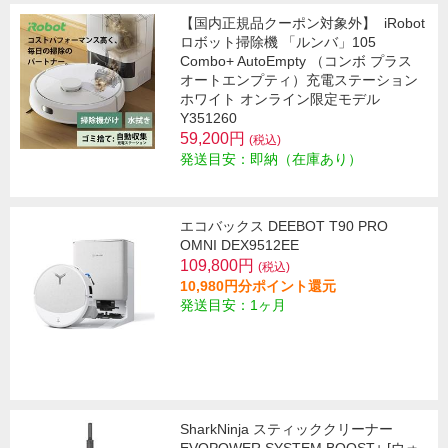
【国内正規品クーポン対象外】
iRobot
ロボット掃除機 「ルンバ」105
Combo+ AutoEmpty （コンボ プラス
オートエンプティ）充電ステーション
ホワイト オンライン限定モデル
Y351260
59,200円
(税込)
発送目安：即納（在庫あり）
エコバックス DEEBOT T90 PRO
OMNI DEX9512EE
109,800円
(税込)
10,980円分ポイント還元
発送目安：1ヶ月
SharkNinja スティッククリーナー
EVOPOWER SYSTEM BOOST+ [ウォ