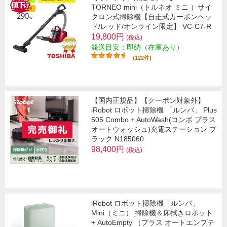
TORNEO mini（トルネオ ミニ ）サイ
クロン式掃除機【自走式カーボンヘッ
ド/レッド/オンライン限定】 VC-C7-R
19,800円
(税込)
発送目安：即納（在庫あり）
(122件)
【国内正規品】【クーポン対象外】
iRobot ロボット掃除機 「ルンバ」 Plus
505 Combo + AutoWash(コンボ プラス
オートウォッシュ)充電ステーション ブ
ラック N185060
98,400円
(税込)
iRobot ロボット掃除機「ルンバ」
Mini（ミニ） 掃除機＆床拭きロボット
+ AutoEmpty （プラス オートエンプテ