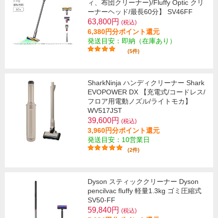
ィ、布団クリーナー)/Fluffy Optic クリ
ーナーヘッド/最長60分】 SV46FF
63,800円
(税込)
6,380円分ポイント還元
発送目安：即納（在庫あり）
(5件)
SharkNinja ハンディクリーナー Shark
EVOPOWER DX 【充電式/コードレス/
フロア用電動ノズル/ライトモカ】
WV517JST
39,600円
(税込)
3,960円分ポイント還元
発送目安：10営業日
(2件)
Dyson スティッククリーナー Dyson
pencilvac fluffy 軽量1.3kg ゴミ圧縮式
SV50-FF
59,840円
(税込)