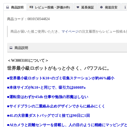
商品説明
レビュー投稿・評価(0件)
延長保証
発送目安
商品コード：
0810150544824
商品が届いた後ご使用いただき、
マイページ
の注文履歴からレビュー投稿＆
商品説明
＜W3003101について＞
世界最小級ロボットがもっと小さく、パワフルに。
■世界最小級ロボットK10+のゴミ収集ステーションが約46%縮小
■本体サイズがK10+と同じで、吸引力は6000Pa
■運転音はわずか45db 仕事や勉強の邪魔はしない
■サイドブラシの二重絡み止めデザインでさらに絡みにくく
■4Lの大容量ダストバッグでゴミ捨ては90日に1回
■AIカメラと距離センサーを搭載し、人の目のように精緻にマッピング