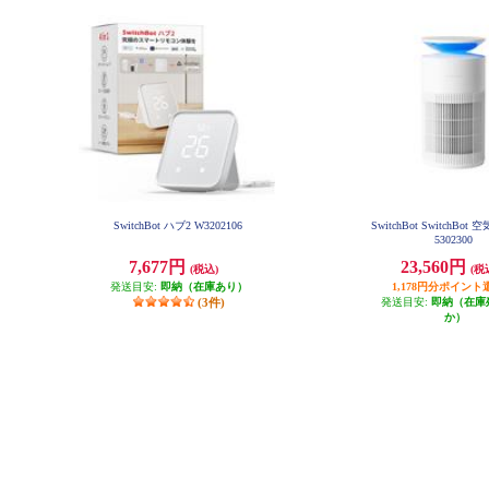
SwitchBot ハブ2 W3202106
SwitchBot SwitchBo
5302300
7,677円
23,560円
(税込)
(税
発送目安:
即納（在庫あり）
1,178円分ポイント
(3件)
発送目安:
即納（在庫
か）