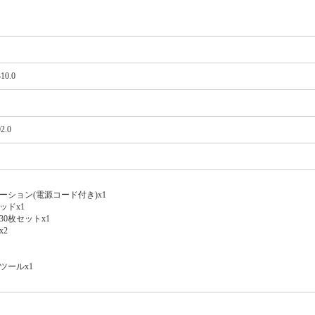
10.0
2.0
ーション(電源コード付き)x1
ッドx1
0枚セットx1
2
ツールx1