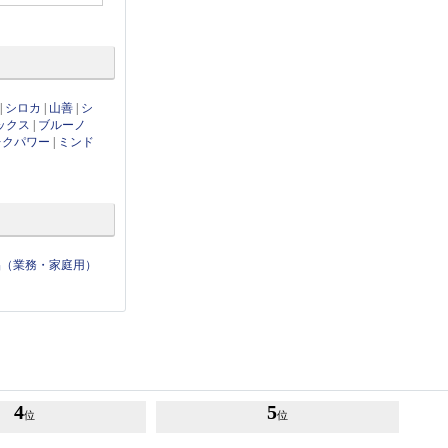
|
シロカ
|
山善
|
シ
ックス
|
ブルーノ
レクパワー
|
ミンド
品（業務・家庭用）
4
5
位
位