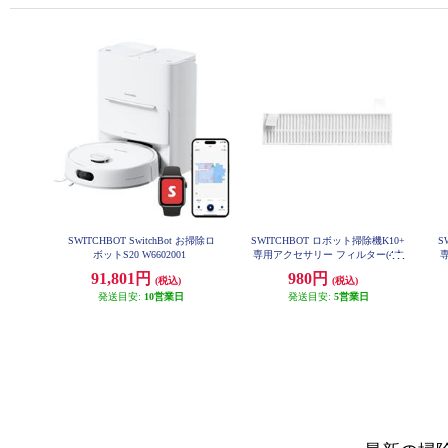
SWITCHBOT SwitchBot お掃除ロ
SWITCHBOT ロボット掃除機K10+
S
ボットS20 W6602001
専用アクセサリー フィルター(4本
セット) W3011020-FFK
91,801円
980円
(税込)
(税込)
発送目安:
10営業日
発送目安:
5営業日