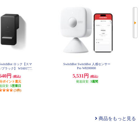
t SwitchBot ロック【スマ
SwitchBot SwitchBot 人感センサー
Pro W8200000
ブラック】 W1601700
GH
,640円
5,531円
(税込)
(税込)
円分ポイント還元
発送目安:
3週間
送目安:
5営業日
(3件)
商品をもっと見る