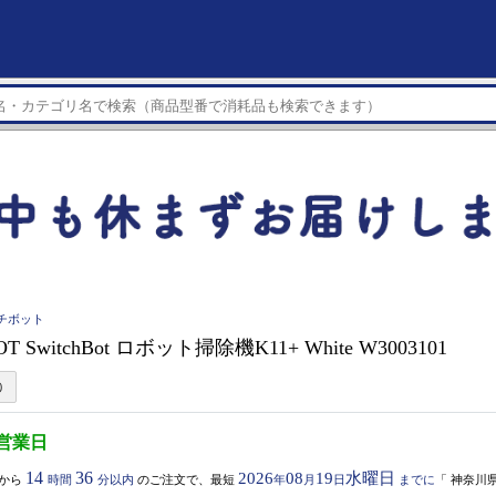
イッチボット
T SwitchBot ロボット掃除機K11+ White W3003101
5営業日
14
36
2026
08
19
水曜日
から
時間
分以内
のご注文で、最短
年
月
日
までに
「
神奈川