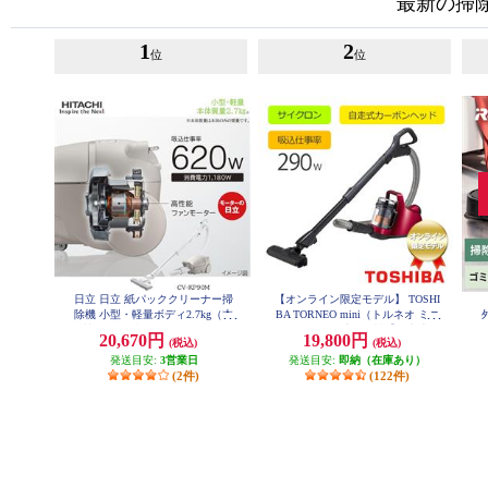
最新の掃
1
2
位
位
日立 日立 紙パッククリーナー掃
【オンライン限定モデル】 TOSHI
除機 小型・軽量ボディ2.7kg（本
BA TORNEO mini（トルネオ ミニ
体質量） 強烈パワー６2０Ｗ CV-K
）サイクロン式掃除機【自走式カ
ン
20,670円
19,800円
(税込)
(税込)
P90M-C
ーボンヘッド/レッド/オンライン
(
発送目安:
3営業日
発送目安:
限定】 VC-C7-R
即納（在庫あり）
充
(2件)
(122件)