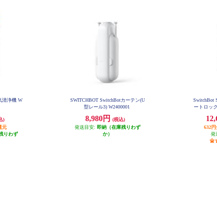
t 空気清浄機 W
SWITCHBOT SwitchBotカーテン(U
SwitchBo
型レール3) W2400001
ートロック/
8,980円
12
込)
(税込)
還元
発送目安:
即納（在庫残りわず
632
残りわず
か）
発