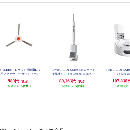
WITCHBOT ロボット掃除機K10+
SWITCHBOT SwitchBot ロボット
SWITCHBOT Swi
専用アクセサリー サイドブラシ(4
掃除機K10+ Pro Combo W3002501
ットS10 W3
本セット) W3011020-SBK
980円
80,163円
107,83
(税込)
(税込)
発送目安:
5営業日
発送目安:
5営業日
発送目安: