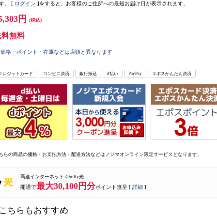
す。
[
ログイン
]をすると、お客様のご住所への最短お届け日が表示されます。
5,303円
(税込)
送料無料
価格・ポイント・在庫などは店頭と異なります
クレジットカード
コンビニ決済
銀行振込
d払い
PayPay
エポスかんたん決済
ちらの商品の価格・お支払方法・配送方法などはノジマオンライン限定サービスとなります。
高速インターネット @nifty光
最大30,100円分
開通で
ポイント進呈 [
詳細
]
こちらもおすすめ