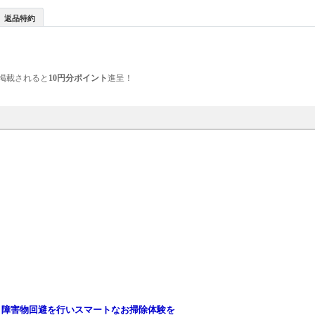
返品特約
掲載されると
10円分ポイント
進呈！
と障害物回避を行いスマートなお掃除体験を