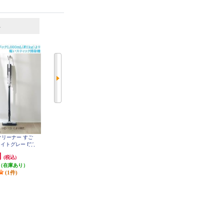
6
7
位
位
位
クリーナー すご
SharkNinja スティッククリーナー
ケルヒャー モバイル高圧洗浄機
EVOPOWER SYSTEM BOOST+
イトグレー PV-
OC 5 Handy（ハンディジェット）
[ライトラベンダー] LC751JLV
-H
1-328-142-0
円
71,667円
14,670円
(税込)
(税込)
(税込)
（在庫あり）
発送目安:
即納（在庫残りわず
発送目安:
即納（在庫あり）
(1件)
か）
(4件)