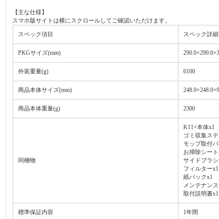
【主な仕様】
スマホ版サイトは横にスクロールしてご確認いただけます。
スペック項目
スペック詳細
PKGサイズ(mm)
290.0×290.0×3
外装重量(g)
6100
商品本体サイズ(mm)
248.0×248.0×9
商品本体重量(g)
2300
K11+本体x1
ゴミ収集ステ
モップ取付パ
お掃除シート3
同梱物
サイドブラシx
フィルターx1
紙パックx1
メンテナンス
取付説明書x1
標準保証内容
1年間