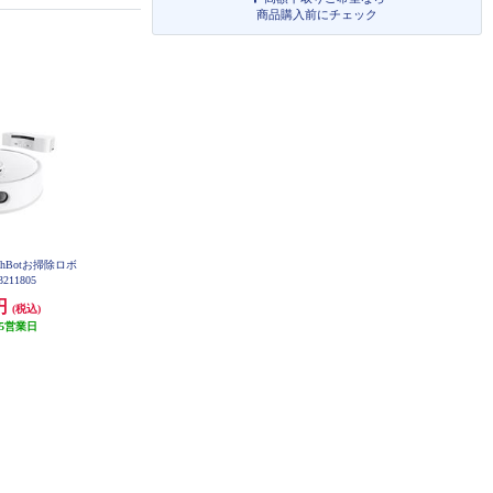
商品購入前にチェック
tchBotお掃除ロボ
211805
8円
(税込)
5営業日