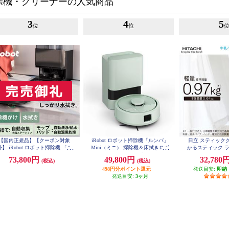
除機・クリーナーの人気商品
3
4
5
位
位
【国内正規品】【クーポン対象
iRobot ロボット掃除機「ルンバ」
日立 スティック
外】 iRobot ロボット掃除機 「ル
Mini（ミニ） 掃除機＆床拭きロボ
かるスティック ラ
BS1M
バ」 Plus 505 Combo + AutoWash
ット + AutoEmpty （プラス オート
73,800円
49,800円
32,780
(税込)
(税込)
コンボ プラス オートウォッシュ)
エンプティ）充電ステーション 若
電ステーション ブラック N1850
498円分ポイント還元
葉 F155460
発送目安:
即納
60
発送目安:
3ヶ月