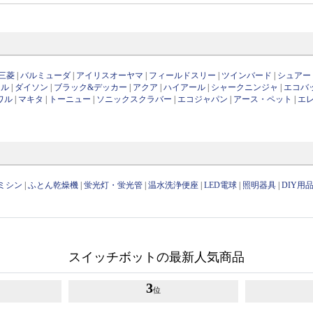
三菱
|
バルミューダ
|
アイリスオーヤマ
|
フィールドスリー
|
ツインバード
|
シュアー
ール
|
ダイソン
|
ブラック&デッカー
|
アクア
|
ハイアール
|
シャークニンジャ
|
エコバ
ワル
|
マキタ
|
トーニュー
|
ソニックスクラバー
|
エコジャパン
|
アース・ペット
|
エ
ミシン
|
ふとん乾燥機
|
蛍光灯・蛍光管
|
温水洗浄便座
|
LED電球
|
照明器具
|
DIY用
スイッチボットの最新人気商品
3
位