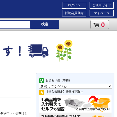
ログイン
ご利用ガイド
新規会員登録
マイページ
0
検索
おまもり便（中物）
【購入者限定】掃除機下取り
県横浜市
」
へお届けし