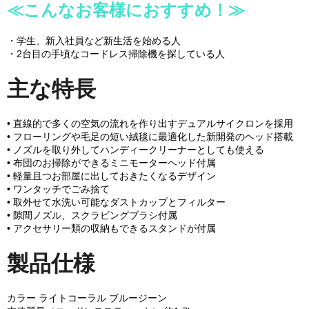
≪こんなお客様におすすめ！≫
・学生、新入社員など新生活を始める人
・2台目の手頃なコードレス掃除機を探している人
主な特長
• 直線的で多くの空気の流れを作り出すデュアルサイクロンを採用
• フローリングや毛足の短い絨毯に最適化した新開発のヘッド搭載
• ノズルを取り外してハンディークリーナーとしても使える
• 布団のお掃除ができるミニモーターヘッド付属
• 軽量且つお部屋に出しておきたくなるデザイン
• ワンタッチでごみ捨て
• 取外せて水洗い可能なダストカップとフィルター
• 隙間ノズル、スクラビングブラシ付属
• アクセサリー類の収納もできるスタンドが付属
製品仕様
カラー ライトコーラル ブルージーン