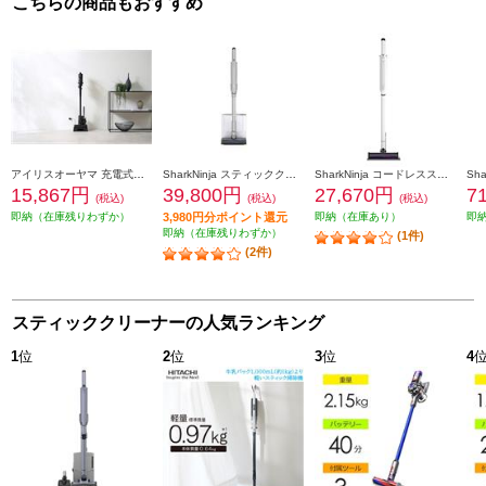
こちらの商品もおすすめ
アイリスオーヤマ 充電式サイクロンスティッククリーナー 自走式パワーヘッド 静電モップ SCD-R4P-B
SharkNinja スティッククリーナー EVOPOWER SYSTEM FIT+ [グレージュ] LC152JST
SharkNinja コードレススティッククリーナー Shark EVOPOWER SYSTEM ADV CS600JWH
15,867円
39,800円
27,670円
7
(税込)
(税込)
(税込)
即納（在庫残りわずか）
3,980円分ポイント還元
即納（在庫あり）
即
即納（在庫残りわずか）
(1件)
(2件)
スティッククリーナーの人気ランキング
1
位
2
位
3
位
4