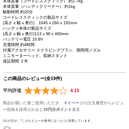
本体質量（コードレススティック） 約1.7kg
本体質量（ハンディクリーナー） 約1kg
駆動時間 約20分
コードレススティックの製品サイズ
(高さ x 幅 x 奥行) 1045 x 260 x 192mm
ハンディ本体の製品サイズ
(高さ x 幅 x 奥行)113 x 98 x 460mm
バッテリー電圧 10.8V
充電時間 約4時間
付属アクセサリー スクラビングブラシ、隙間用ノズル
ミニモーターヘッド、収納スタンド
保証期間 ２年
この商品のレビュー(全19件)
平均評価
4.15
商品が届いた後ご使用いただき、
マイページ
の注文履歴からレビュ
ー投稿＆採用されると
10円分ポイント
進呈
3人の方が、｢このレビューが参考になった｣と投票しています。