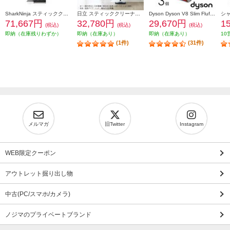
SharkNinja スティッククリーナー EVOPOWER SYSTEM BOOST+ [ライトラベンダー] LC751JLV
日立 スティッククリーナー すごかるスティック ライトグレー PV-BS1M-H
Dyson Dyson V8 Slim Fluffy Extra【本体質量2.15kg/最長40分/トリガー式/ブルー】 SV10KEXTBU
71,667円
32,780円
29,670円
1
(税込)
(税込)
(税込)
即納（在庫残りわずか）
即納（在庫あり）
即納（在庫あり）
10
(1件)
(31件)
メルマガ
旧Twitter
Instagram
WEB限定クーポン
アウトレット掘り出し物
中古(PC/スマホ/カメラ)
ノジマのプライベートブランド