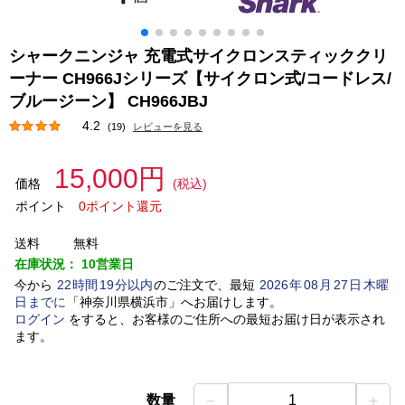
シャークニンジャ 充電式サイクロンスティッククリ
ーナー CH966Jシリーズ【サイクロン式/コードレス/
ブルージーン】 CH966JBJ
4.2
(19)
レビューを見る
15,000円
価格
(税込)
ポイント
0ポイント還元
送料
無料
在庫状況：
10営業日
今から
22
時間
19
分以内
のご注文で、最短
2026
年
08
月
27
日
木曜
日
までに
「
神奈川県横浜市
」
へお届けします。
ログイン
をすると、お客様のご住所への最短お届け日が表示され
ます。
－
＋
数量
1