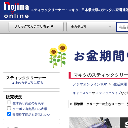
スティッククリーナー・マキタ | 日本最大級のデジタル家電通販「Noj
クリックでカテゴリ表示
全カテゴリ
マキタのスティッククリー
スティッククリーナー
▲上のカテゴリに戻る
ノジマオンラインTOP
生活家電
キャニスター
や
スティックタイプ
など
販売状況
在庫あり商品のみ表示
掃除機・クリーナーの主なメーカー一
クーポン有商品のみ表示
販売終了商品を表示しない