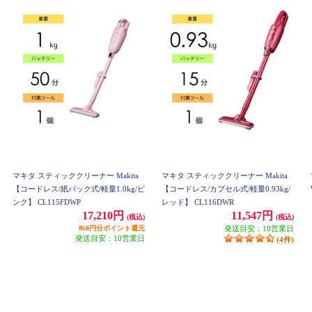
マキタ スティッククリーナー Makita
マキタ スティッククリーナー Makita
【コードレス/紙パック式/軽量1.0kg/ピ
【コードレス/カプセル式/軽量0.93kg/
ンク】 CL115FDWP
レッド】 CL116DWR
17,210円
11,547円
(税込)
(税込)
860円分ポイント還元
発送目安：10営業日
発送目安：10営業日
(4件)