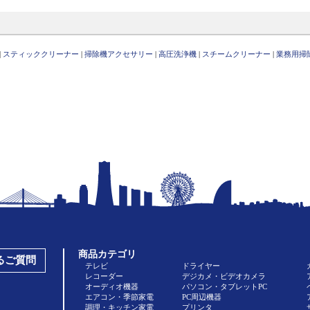
|
スティッククリーナー
|
掃除機アクセサリー
|
高圧洗浄機
|
スチームクリーナー
|
業務用掃
商品カテゴリ
あるご質問
テレビ
ドライヤー
レコーダー
デジカメ・ビデオカメラ
オーディオ機器
パソコン・タブレットPC
エアコン・季節家電
PC周辺機器
調理・キッチン家電
プリンタ