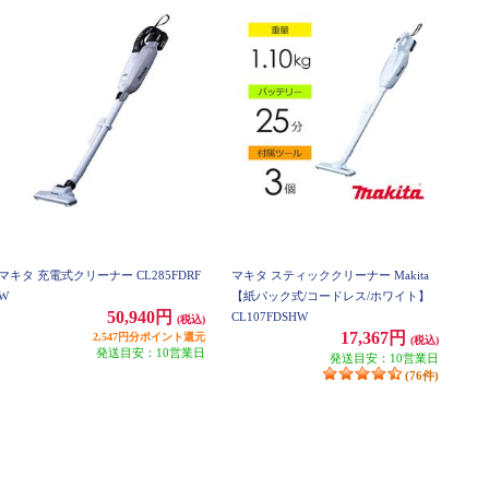
マキタ 充電式クリーナー CL285FDRF
マキタ スティッククリーナー Makita
W
【紙パック式/コードレス/ホワイト】
50,940円
CL107FDSHW
(税込)
17,367円
2,547円分ポイント還元
(税込)
発送目安：10営業日
発送目安：10営業日
(76件)