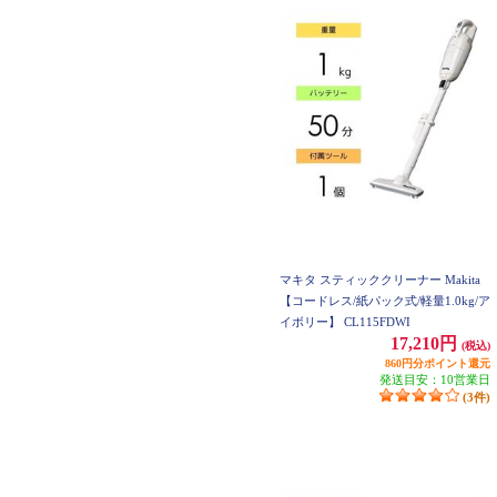
マキタ スティッククリーナー Makita
【コードレス/紙パック式/軽量1.0kg/ア
イボリー】 CL115FDWI
17,210円
(税込)
860円分ポイント還元
発送目安：10営業日
(3件)