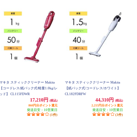
マキタ スティッククリーナー Makita
マキタ スティッククリーナー Makita
【コードレス/紙パック式/軽量1.0kg/レ
【紙パック式/コードレス/ホワイト】
ッド】 CL115FDWR
CL182FDRFW
17,210円
44,310円
(税込)
(税込)
860円分ポイント還元
2,215円分ポイント還元
発送目安：10営業日
発送目安：10営業日
(1件)
(3件)