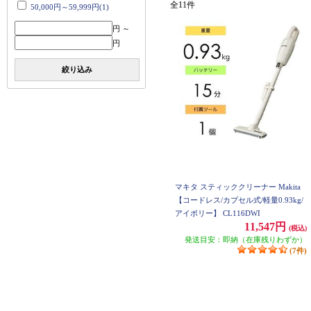
全11件
50,000円～59,999円(1)
円 ～
円
絞り込み
マキタ スティッククリーナー Makita
【コードレス/カプセル式/軽量0.93kg/
アイボリー】 CL116DWI
11,547円
(税込)
発送目安：即納（在庫残りわずか）
(7件)