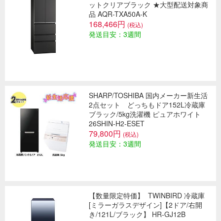
ットクリアブラック ★大型配送対象商
品 AQR-TXA50A-K
168,466円
(税込)
発送目安：3週間
SHARP/TOSHIBA 国内メーカー新生活
2点セット どっちもドア152L冷蔵庫
ブラック/5kg洗濯機 ピュアホワイト
26SHIN-H2-ESET
79,800円
(税込)
発送目安：3週間
【数量限定特価】
TWINBIRD 冷蔵庫
[ミラーガラスデザイン]【2ドア/右開
き/121L/ブラック】 HR-GJ12B