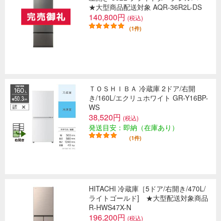
★大型商品配送対象 AQR-36R2L-DS
140,800円
(税込)
(1件)
ＴＯＳＨＩＢＡ 冷蔵庫 2ドア/右開
き/160L/エクリュホワイト GR-Y16BP-
WS
38,520円
(税込)
発送目安：即納（在庫あり）
(1件)
HITACHI 冷蔵庫［5ドア/右開き/470L/
ライトゴールド] ★大型配送対象商品
R-HWS47X-N
196,200円
(税込)