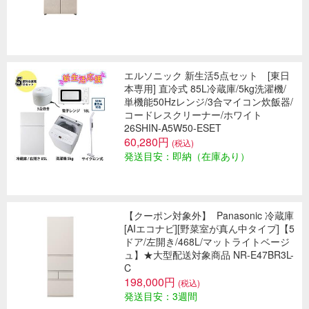
エルソニック 新生活5点セット [東日
本専用] 直冷式 85L冷蔵庫/5kg洗濯機/
単機能50Hzレンジ/3合マイコン炊飯器/
コードレスクリーナー/ホワイト
26SHIN-A5W50-ESET
60,280円
(税込)
発送目安：即納（在庫あり）
【クーポン対象外】
Panasonic 冷蔵庫
[AIエコナビ][野菜室が真ん中タイプ]【5
ドア/左開き/468L/マットライトベージ
ュ】★大型配送対象商品 NR-E47BR3L-
C
198,000円
(税込)
発送目安：3週間