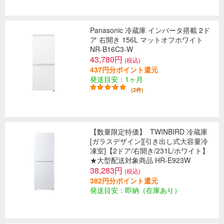
Panasonic 冷蔵庫 インバータ搭載 2ド
ア 右開き 156L マットオフホワイト
NR-B16C3-W
43,780円
(税込)
437円分ポイント還元
発送目安：1ヶ月
(2件)
【数量限定特価】
TWINBIRD 冷蔵庫
[ガラスデザイン][引き出し式大容量冷
凍室]【2ドア/右開き/231L/ホワイト】
★大型配送対象商品 HR-E923W
38,283円
(税込)
382円分ポイント還元
発送目安：即納（在庫あり）