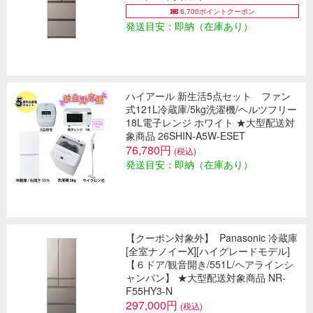
6,700ポイントクーポン
発送目安：即納（在庫あり）
ハイアール 新生活5点セット ファン
式121L冷蔵庫/5kg洗濯機/ヘルツフリー
18L電子レンジ ホワイト ★大型配送対
象商品 26SHIN-A5W-ESET
76,780円
(税込)
発送目安：即納（在庫あり）
【クーポン対象外】
Panasonic 冷蔵庫
[全室ナノイーX][ハイグレードモデル]
【６ドア/観音開き/551L/ヘアラインシ
ャンパン】 ★大型配送対象商品 NR-
F55HY3-N
297,000円
(税込)