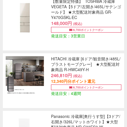
【数量限定特価】
TOSHIBA 冷蔵庫
VEGETA【5ドア/左開き/465L/サテンゴ
ールド】 ★大型配送対象商品 GR-
Y470GSKL-EC
148,000円
(税込)
6,700ポイントクーポン
発送目安：3営業日
HITACHI 冷蔵庫 [6ドア/観音開き/485L/
ブラストモーブグレー] ★大型配送対
象商品 R-HWC49Y-H
246,810円
(税込)
12,340円分ポイント還元
6,700ポイントクーポン
発送目安：4週間
Panasonic 冷蔵庫[奥行うす型]【3ドア/
右開き/326L/マットホワイト】★大型
配送対象商品 NR-C33ES2-W