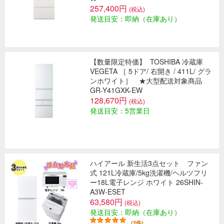
257,400円
(税込)
発送目安：即納（在庫あり）
【数量限定特価】
TOSHIBA 冷蔵庫
VEGETA ［ 5ドア/ 右開き / 411L/ グラ
ンホワイト］ ★大型配送対象商品
GR-Y41GXK-EW
128,670円
(税込)
発送目安：5営業日
ハイアール 新生活3点セット ファン
式 121L冷蔵庫/5kg洗濯機/ヘルツフリ
ー18L電子レンジ ホワイト 26SHIN-
A3W-ESET
63,580円
(税込)
発送目安：即納（在庫あり）
(2件)