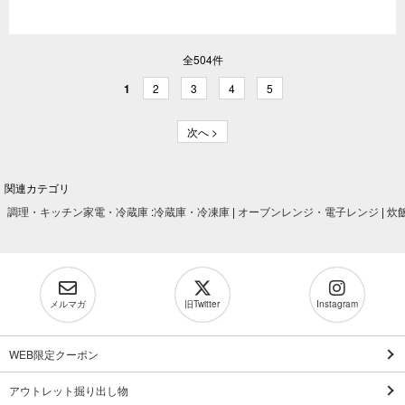
全504件
1
2
3
4
5
次へ >
関連カテゴリ
調理・キッチン家電・冷蔵庫
:
冷蔵庫・冷凍庫
|
オーブンレンジ・電子レンジ
|
炊
メルマガ
旧Twitter
Instagram
WEB限定クーポン
アウトレット掘り出し物