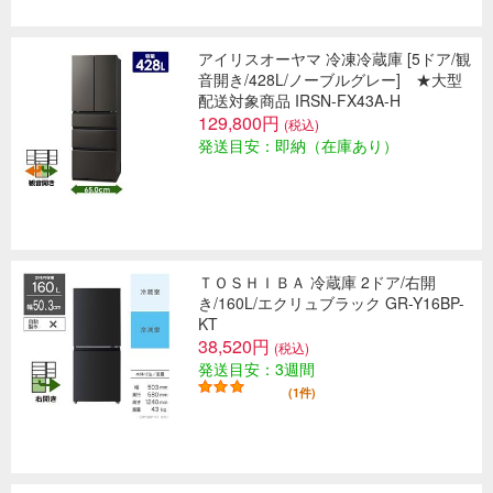
アイリスオーヤマ 冷凍冷蔵庫 [5ドア/観
音開き/428L/ノーブルグレー] ★大型
配送対象商品 IRSN-FX43A-H
129,800円
(税込)
発送目安：即納（在庫あり）
ＴＯＳＨＩＢＡ 冷蔵庫 2ドア/右開
き/160L/エクリュブラック GR-Y16BP-
KT
38,520円
(税込)
発送目安：3週間
(1件)