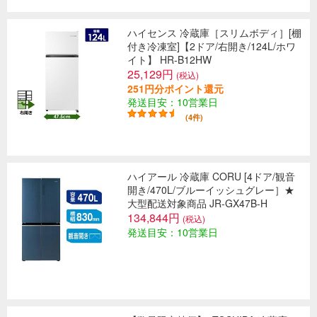
ハイセンス 冷蔵庫［スリムボディ］[棚
付き冷凍室]【2ドア/右開き/124L/ホワ
イト】 HR-B12HW
25,129円
(税込)
251円分ポイント還元
発送目安：10営業日
(4件)
ハイアール 冷蔵庫 CORU [4ドア/観音
開き/470L/ブルーイッシュグレー］★
大型配送対象商品 JR-GX47B-H
134,844円
(税込)
発送目安：10営業日