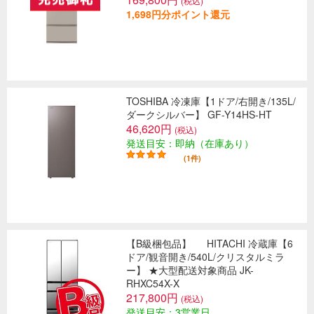
(税込)
1,698円分ポイント還元
TOSHIBA 冷凍庫【1ドア/右開き/135L/
ダークシルバー】 GF-Y14HS-HT
46,620円
(税込)
発送目安：即納（在庫あり）
(1件)
【B級梱包品】
HITACHI 冷蔵庫【6
ドア/観音開き/540L/クリスタルミラ
ー】 ★大型配送対象商品 JK-
RHXC54X-X
217,800円
(税込)
発送目安：3営業日