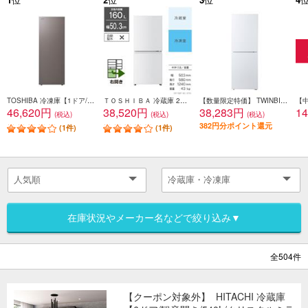
TOSHIBA 冷凍庫【1ドア/右開き/135L/ダークシルバー】 GF-Y14HS-HT
ＴＯＳＨＩＢＡ 冷蔵庫 2ドア/右開き/160L/エクリュホワイト GR-Y16BP-WS
【数量限定特価】 TWINBIRD 冷蔵庫[ガラスデザイン][引き出し式大容量冷凍室]【2ドア/右開き/231L/ホワイト】★大型配送対象商品 HR-E923W
46,620円
38,520円
38,283円
1
(税込)
(税込)
(税込)
382円分ポイント還元
(1件)
(1件)
在庫状況やメーカー名などで絞り込み▼
全504件
【クーポン対象外】
HITACHI 冷蔵庫