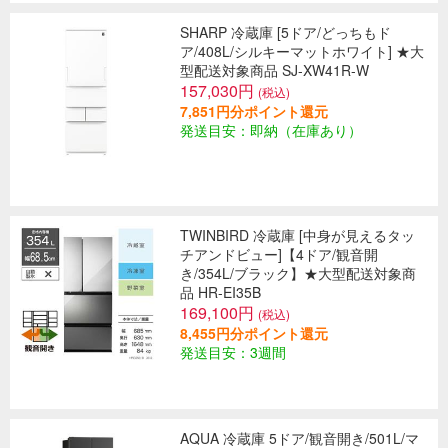
SHARP 冷蔵庫 [5ドア/どっちもド
ア/408L/シルキーマットホワイト] ★大
型配送対象商品 SJ-XW41R-W
157,030円
(税込)
7,851円分ポイント還元
発送目安：即納（在庫あり）
TWINBIRD 冷蔵庫 [中身が見えるタッ
チアンドビュー]【4ドア/観音開
き/354L/ブラック】★大型配送対象商
品 HR-EI35B
169,100円
(税込)
8,455円分ポイント還元
発送目安：3週間
AQUA 冷蔵庫 5ドア/観音開き/501L/マ