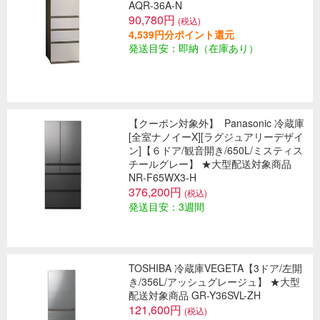
AQR-36A-N
90,780円
(税込)
4,539円分ポイント還元
発送目安：即納（在庫あり）
【クーポン対象外】
Panasonic 冷蔵庫
[全室ナノイーX][ラグジュアリーデザイ
ン]【６ドア/観音開き/650L/ミスティス
チールグレー】 ★大型配送対象商品
NR-F65WX3-H
376,200円
(税込)
発送目安：3週間
TOSHIBA 冷蔵庫VEGETA【3ドア/左開
き/356L/アッシュグレージュ】 ★大型
配送対象商品 GR-Y36SVL-ZH
121,600円
(税込)