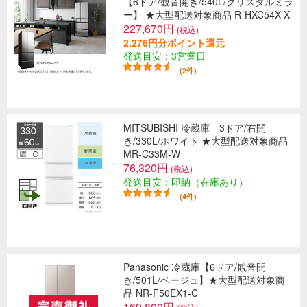
【6ドア/観音開き/540L/クリスタルミラ
ー】 ★大型配送対象商品 R-HXC54X-X
227,670円
(税込)
2,276円分ポイント還元
発送目安：3営業日
(2件)
MITSUBISHI 冷蔵庫 3ドア/右開
き/330L/ホワイト ★大型配送対象商品
MR-C33M-W
76,320円
(税込)
発送目安：即納（在庫あり）
(4件)
Panasonic 冷蔵庫【6ドア/観音開
き/501L/ベージュ】★大型配送対象商
品 NR-F50EX1-C
169,800円