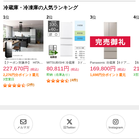
冷蔵庫・冷凍庫の人気ランキング
1
位
2
位
3
位
4
【クーポン対象外】 HITACHI 冷蔵庫【6ドア/観音開き/540L/クリスタルミラー】 ★大型配送対象商品 R-HXC54X-X
MITSUBISHI 冷蔵庫 3ドア/右開き/330L/ホワイト ★大型配送対象商品 MR-C33M-W
Panasonic 冷蔵庫【6ドア/観音開き/501L/ベージュ】★大型配送対象商品 NR-F50EX1-C
227,670円
80,811円
169,800円
2
(税込)
(税込)
(税込)
2,276円分ポイント還元
即納（在庫あり）
1,698円分ポイント還元
3営
3営業日
(4件)
(2件)
メルマガ
旧Twitter
Instagram