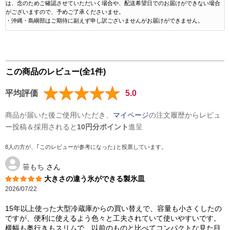
は、念のためご確認させていただいく場合や、配送希望日でのお届けができない場合
がございますので、予めご了承くださいませ。
・沖縄・島嶼部はご期待に副えず申し訳ございませんがお届けができません。
この商品のレビュー(全1件)
平均評価
5.0
商品が届いた後ご使用いただき、
マイページ
の注文履歴からレビュ
ー投稿＆採用されると
10円分ポイント
進呈
8人の方が、｢このレビューが参考になった｣と投票しています。
笹もち
さん
大きさの違う氷ができる製氷皿
2026/07/22
15年以上使った大型冷蔵庫からの買い替えで、容量も小さくしたの
ですが、便利に使えるよう色々と工夫されていて使いやすいです。
横幅も奥行きもスリムで、以前のものと比べてコンパクトな見た目