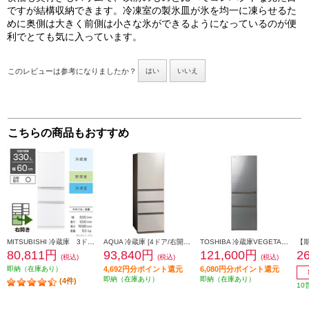
ですが結構収納できます。冷凍室の製氷皿が氷を均一に凍らせるた
めに奥側は大きく前側は小さな氷ができるようになっているのが便
利でとても気に入っています。
このレビューは参考になりましたか？
はい
いいえ
こちらの商品もおすすめ
MITSUBISHI 冷蔵庫 3ドア/右開き/330L/ホワイト ★大型配送対象商品 MR-C33M-W
AQUA 冷蔵庫 [4ドア/右開き/362L/ブライトシャンパン]★大型配送対象商品 AQR-36A-N
TOSHIBA 冷蔵庫VEGETA【3ドア/左開き/356L/アッシュグレージュ】 ★大型配送対象商品 GR-Y36SVL-ZH
80,811円
93,840円
121,600円
2
(税込)
(税込)
(税込)
即納（在庫あり）
4,692円分ポイント還元
6,080円分ポイント還元
即納（在庫あり）
即納（在庫あり）
(4件)
10