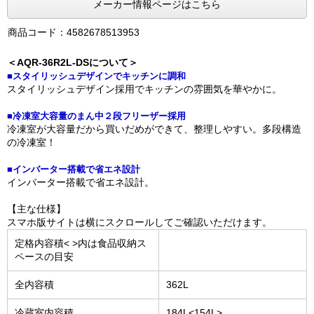
メーカー情報ページはこちら
商品コード：4582678513953
＜AQR-36R2L-DSについて＞
■スタイリッシュデザインでキッチンに調和
スタイリッシュデザイン採用でキッチンの雰囲気を華やかに。
■冷凍室大容量のまん中２段フリーザー採用
冷凍室が大容量だから買いだめができて、整理しやすい。多段構造
の冷凍室！
■インバーター搭載で省エネ設計
インバーター搭載で省エネ設計。
【主な仕様】
スマホ版サイトは横にスクロールしてご確認いただけます。
定格内容積< >内は食品収納ス
ペースの目安
全内容積
362L
冷蔵室内容積
184L<154L>