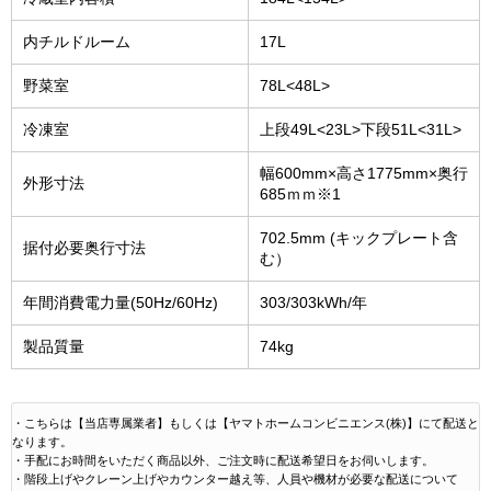
内チルドルーム
17L
野菜室
78L<48L>
冷凍室
上段49L<23L>下段51L<31L>
幅600mm×高さ1775mm×奥行
外形寸法
685ｍｍ※1
702.5mm (キックプレート含
据付必要奥行寸法
む）
年間消費電力量(50Hz/60Hz)
303/303kWh/年
製品質量
74kg
・こちらは【当店専属業者】もしくは【ヤマトホームコンビニエンス(株)】にて配送と
なります。
・手配にお時間をいただく商品以外、ご注文時に配送希望日をお伺いします。
・階段上げやクレーン上げやカウンター越え等、人員や機材が必要な配送について