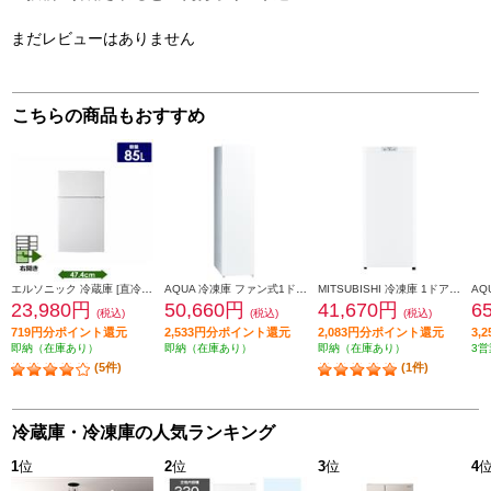
まだレビューはありません
こちらの商品もおすすめ
エルソニック 冷蔵庫 [直冷式]【2ドア/右開き/85L/ホワイト】 ECH-R85
AQUA 冷凍庫 ファン式1ドア/右開き/105L/シルキーホワイト AQF-SF11A-W
MITSUBISHI 冷凍庫 1ドア/右開き/121L/ホワイト ★大型配送対象商品 MF-U12K-W
23,980円
50,660円
41,670円
6
(税込)
(税込)
(税込)
719円分ポイント還元
2,533円分ポイント還元
2,083円分ポイント還元
3,
即納（在庫あり）
即納（在庫あり）
即納（在庫あり）
3営
(5件)
(1件)
冷蔵庫・冷凍庫の人気ランキング
1
位
2
位
3
位
4