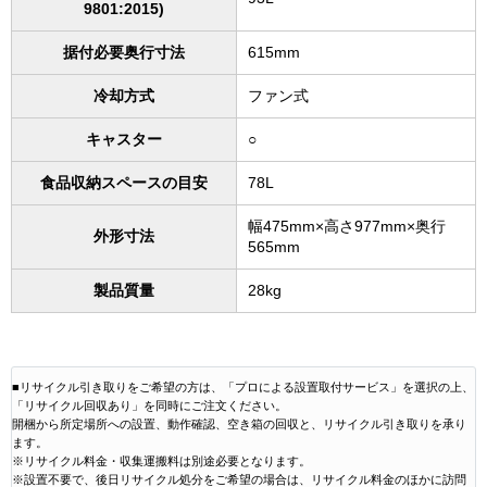
9801:2015)
据付必要奥行寸法
615mm
冷却方式
ファン式
キャスター
○
食品収納スペースの目安
78L
幅475mm×高さ977mm×奥行
外形寸法
565mm
製品質量
28kg
■リサイクル引き取りをご希望の方は、「プロによる設置取付サービス」を選択の上、
「リサイクル回収あり」を同時にご注文ください。
開梱から所定場所への設置、動作確認、空き箱の回収と、リサイクル引き取りを承り
ます。
※リサイクル料金・収集運搬料は別途必要となります。
※設置不要で、後日リサイクル処分をご希望の場合は、リサイクル料金のほかに訪問