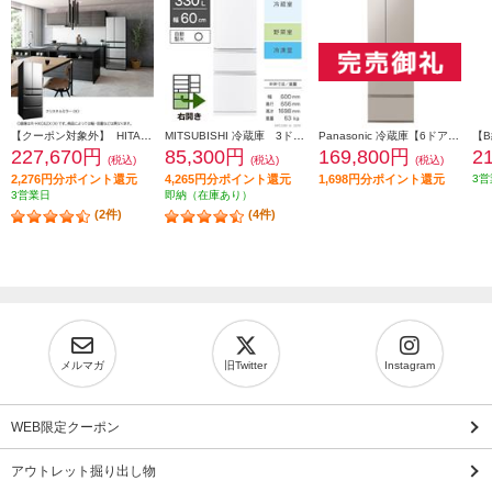
【クーポン対象外】 HITACHI 冷蔵庫【6ドア/観音開き/540L/クリスタルミラー】 ★大型配送対象商品 R-HXC54X-X
MITSUBISHI 冷蔵庫 3ドア/右開き/330L/ホワイト ★大型配送対象商品 MR-C33M-W
Panasonic 冷蔵庫【6ドア/観音開き/501L/ベージュ】★大型配送対象商品 NR-F50EX1-C
227,670円
85,300円
169,800円
2
(税込)
(税込)
(税込)
2,276円分ポイント還元
4,265円分ポイント還元
1,698円分ポイント還元
3営
3営業日
即納（在庫あり）
(2件)
(4件)
メルマガ
旧Twitter
Instagram
WEB限定クーポン
アウトレット掘り出し物