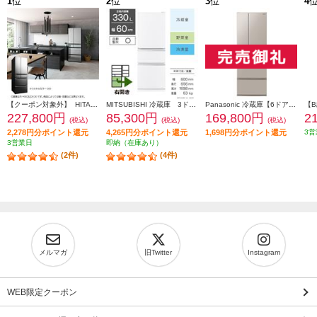
1
位
2
位
3
位
4
【クーポン対象外】 HITACHI 冷蔵庫【6ドア/観音開き/540L/クリスタルミラー】 ★大型配送対象商品 R-HXC54X-X
MITSUBISHI 冷蔵庫 3ドア/右開き/330L/ホワイト ★大型配送対象商品 MR-C33M-W
Panasonic 冷蔵庫【6ドア/観音開き/501L/ベージュ】★大型配送対象商品 NR-F50EX1-C
227,800円
85,300円
169,800円
2
(税込)
(税込)
(税込)
2,278円分ポイント還元
4,265円分ポイント還元
1,698円分ポイント還元
3営
3営業日
即納（在庫あり）
(2件)
(4件)
メルマガ
旧Twitter
Instagram
WEB限定クーポン