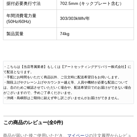
据付必要奥行寸法
702.5mm (キックプレート含む）
年間消費電力量
303/303kWh/年
(50Hz/60Hz)
製品質量
74kg
・こちらは【当店専属業者】もしくは【アートセッティングデリバリー株式会社】に
て配送となります。
・手配にお時間をいただく商品以外、ご注文時に配送希望日をお伺いします。
・階段上げやクレーン上げやカウンター越え等、人員や機材が必要な配送について
は、念のためご確認させていただいく場合や、配送希望日でのお届けができない場合
がございますので、予めご了承くださいませ。
・沖縄・島嶼部はご期待に副えず申し訳ございませんがお届けができません。
この商品のレビュー(全0件)
商品が届いた後ご使用いただき、
マイページ
の注文履歴からレビュ