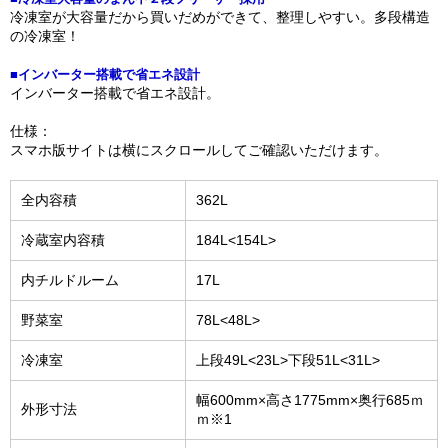
冷凍室が大容量だから買いだめができて、整理しやすい。多段構造
の冷凍室！
■インバーター搭載で省エネ設計
インバーター搭載で省エネ設計。
仕様：
スマホ版サイトは横にスクロールしてご確認いただけます。
全内容積
362L
冷蔵室内容積
184L<154L>
内チルドルーム
17L
野菜室
78L<48L>
冷凍室
上段49L<23L>下段51L<31L>
幅600mm×高さ1775mm×奥行685ｍ
外形寸法
ｍ※1