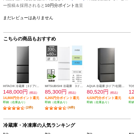
ー投稿＆採用されると
10円分ポイント
進呈
まだレビューはありません
こちらの商品もおすすめ
HITACHI 冷蔵庫［3ドア/右開き/375L/グラファイトシルバー] ★大型配送対象商品 R-V38X-S
MITSUBISHI 冷蔵庫 3ドア/右開き/330L/ホワイト ★大型配送対象商品 MR-C33M-W
AQUA 冷蔵庫 [3ドア/右開き/262L/ダークシルバー]★大型配送対象商品 AQR-26A-DS
148,000円
85,300円
80,520円
1
(税込)
(税込)
(税込)
14,800円分ポイント還元
4,265円分ポイント還元
4,026円分ポイント還元
6,
即納（在庫あり）
即納（在庫あり）
即納（在庫あり）
即
(2件)
(4件)
冷蔵庫・冷凍庫の人気ランキング