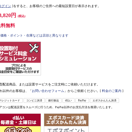
ログイン
]をすると、お客様のご住所への最短設置日が表示されます。
3,820円
(税込)
送料無料
価格・ポイント・在庫などは店頭と異なります
型配送商品、または設置サービスをご注文時にご依頼いただけます。
れ以外のお客様は、「
お問い合わせフォーム
」からご依頼ください。[
料金のご案内
]
クレジットカード
コンビニ決済
銀行振込
d払い
PayPay
エポスかんたん決済
アコンは配送設置をスムーズに行うため、PayPay以外のお支払方法を推奨いたします。