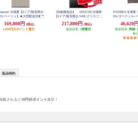
anasonic 冷蔵庫【6ドア/観音開き/
【B級梱包品】 HITACHI 冷蔵庫
TOSHIBA 冷凍庫
01L/ベージュ】★大型配送対象商
【6ドア/観音開き/540L/クリスタル
35L/ダークシルバー】
H
品 NR-F50EX1-C
ミラー】 ★大型配送対象商品 JK-
169,800円
217,800円
46,620
(税込)
(税込)
RHXC54X-X
1,698円分ポイント還元
発送目安:
3営業日
発送目安:
即納
か
返品特約
掲載されると
10円分ポイント
進呈！