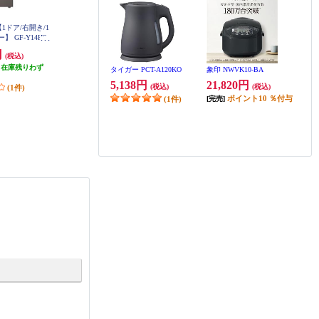
【1ドア/右開き/1
【数量限定特価】 AQUA 冷蔵庫 4
Panasonic 冷蔵庫 インバータ搭載 2
 GF-Y14HS-
ドア 左開き 362L ブライトダーク
ドア 右開き 156L マットオフホワ
T
シルバー ★大型商品配送対象 AQ
イト NR-B16C3-W
円
79,800円
43,780円
(税込)
(税込)
(税込)
R-36R2L-DS
（在庫残りわず
798円分ポイント還元
437円分ポイント還元
タイガー PCT-A120KO
象印 NWVK10-BA
）
(1件)
発送目安:
即納（在庫あり）
5,138円
21,820円
(税込)
(税込)
(1件)
(2件)
ポイント
10
％付与
(1件)
[完売]
TWINBIRD HR-E923W
BUFFALO WSR-3000AX4P-B
K
43,780円
(税込)
9,670円
(税込)
ポイント
10
％付与
(9件)