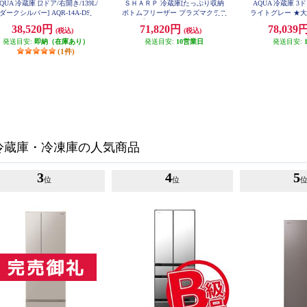
QUA 冷蔵庫 [2ドア/右開き/139L/
ＳＨＡＲＰ 冷蔵庫[たっぷり収納
AQUA 冷蔵庫 3ド
ダークシルバー] AQR-14A-DS
ボトムフリーザー プラズマクラス
ライトグレー ★
AQR-3
ター]【2ドア/右開き/230L/マット
38,520円
71,820円
78,039
(税込)
(税込)
ホワイト】★大型配送対象商品 SJ
-BD23R-W
発送目安:
即納（在庫あり）
発送目安:
10営業日
発送目安:
(1件)
冷蔵庫・冷凍庫の人気商品
3
4
5
位
位