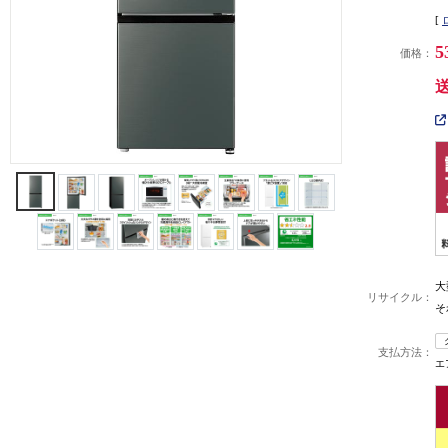
[
5
価格：
大
リサイクル：
そ
支払方法：
エ