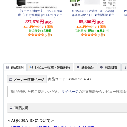
【クーポン対象外】 HITACHI 冷蔵
MITSUBISHI 冷蔵庫 3ドア/右開
P
庫【6ドア/観音開き/540L/クリスタ
き/330L/ホワイト ★大型配送対象
5
ルミラー】 ★大型配送対象商品 R
商品 MR-C33M-W
227,670円
85,300円
(税込)
(税込)
-HXC54X-X
2,276円分ポイント還元
4,265円分ポイント還元
発送目安:
3営業日
発送目安:
即納（在庫あり）
(2件)
(4件)
商品説明
レビュー投稿・評価(0件)
延長保証
発送目安
商品コード：
4582678514943
メーカー情報ページ
商品が届いた後ご使用いただき、
マイページ
の注文履歴からレビュー投稿＆
商品説明
＜AQR-20A-DSについて＞