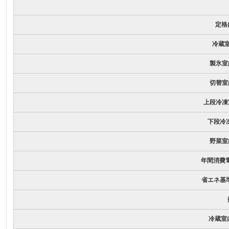
定格内容
冷蔵室内
製氷室内容
切替室内容
上段冷凍室内
下段冷凍室
野菜室内容
年間消費電力量
省エネ基準
冷蔵室