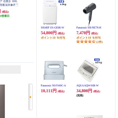
ア 右開き 309L
AQUA 冷蔵庫 3ドア 右開き 309L
AQUA 冷蔵庫 [2ドア/右開き/170L/
大型配送対象商品
ライトグレー ★大型配送対象商品
マットグレージュ] AQR-17A-C
1A-W
AQR-S31A-W
円
89,820円
49,320円
(税込)
(税込)
(税込)
10営業日
発送目安:
10営業日
発送目安:
10営業日
SHARP ES-GE6K-W
Panasonic EH-NE7N-H
54,800円
7,470円
(税込)
(税込)
ポイント
10
％付与
ポイント
10
％付与
(2件)
6
7
位
位
位
Panasonic NI-FS60C-A
AQUA AQW-S6R-W
10,111円
34,800円
(税込)
(税込)
[完売]