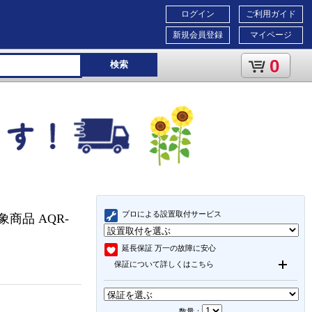
ログイン
ご利用ガイド
新規会員登録
マイページ
0
検索
プロによる設置取付サービス
象商品 AQR-
延長保証
万一の故障に安心
保証について詳しくはこちら
数量：