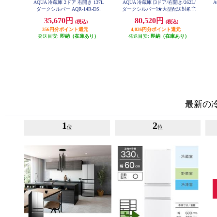
AQUA 冷蔵庫 2ドア 右開き 137L
AQUA 冷蔵庫 [3ドア/右開き/262L/
A
ダークシルバー AQR-14R-DS
ダークシルバー]★大型配送対象商
品 AQR-26A-DS
35,670円
80,520円
(税込)
(税込)
356円分ポイント還元
4,026円分ポイント還元
発送目安:
即納（在庫あり）
発送目安:
即納（在庫あり）
最新の
1
2
位
位