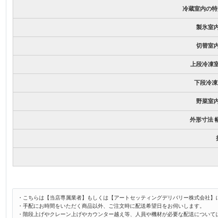
冷蔵室内の特
製氷室
切替室
上段冷凍
下段冷凍
野菜室
外形寸法 幅
・こちらは【当店専属業者】もしくは【アートセッティングデリバリー株式会社】
・手配にお時間をいただく商品以外、ご注文時に配送希望日をお伺いします。
・階段上げやクレーン上げやカウンター越え等、人員や機材が必要な配送について