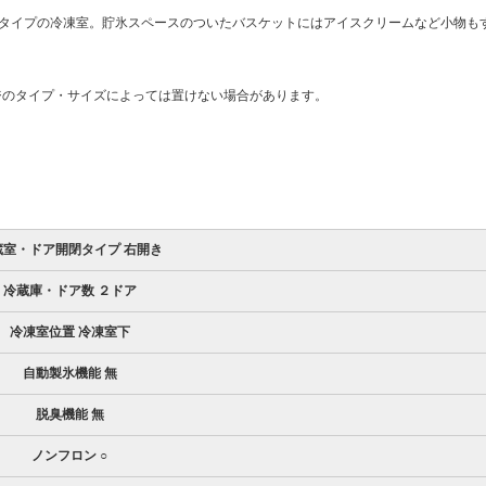
しタイプの冷凍室。貯氷スペースのついたバスケットにはアイスクリームなど小物も
ジのタイプ・サイズによっては置けない場合があります。
蔵室・ドア開閉タイプ 右開き
冷蔵庫・ドア数 ２ドア
冷凍室位置 冷凍室下
自動製氷機能 無
脱臭機能 無
ノンフロン ○