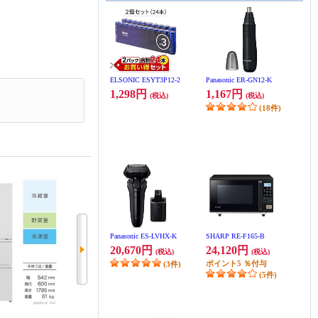
ELSONIC ESYT3P12-2
Panasonic ER-GN12-K
1,298円
1,167円
(税込)
(税込)
(18件)
Panasonic ES-LVHX-K
SHARP RE-F165-B
20,670円
24,120円
(税込)
(税込)
ポイント
5
％付与
(3件)
(5件)