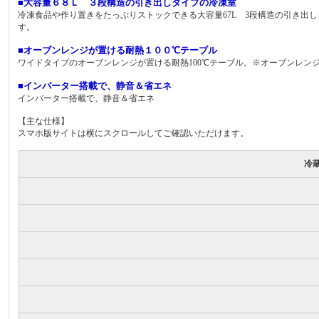
■大容量６８Ｌ ３段構造の引き出しタイプの冷凍室
冷凍食品や作り置きをたっぷりストックできる大容量67L 3段構造の引き出
す。
■オーブンレンジが置ける耐熱１００℃テーブル
ワイドタイプのオーブンレンジが置ける耐熱100℃テーブル。※オーブンレン
■インバーター搭載で、静音＆省エネ
インバーター搭載で、静音＆省エネ
【主な仕様】
スマホ版サイトは横にスクロールしてご確認いただけます。
冷