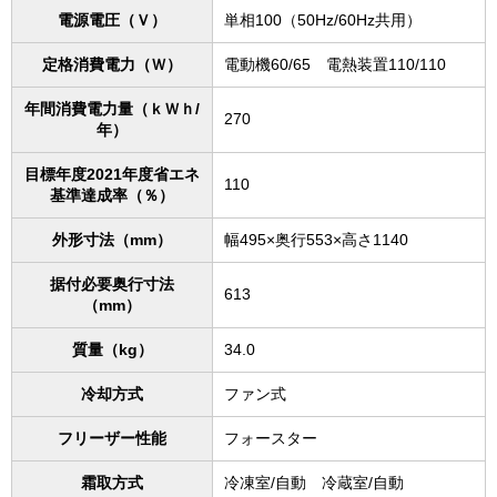
電源電圧（Ｖ）
単相100（50Hz/60Hz共用）
定格消費電力（Ｗ）
電動機60/65 電熱装置110/110
年間消費電力量（ｋＷｈ/
270
年）
目標年度2021年度省エネ
110
基準達成率（％）
外形寸法（mm）
幅495×奥行553×高さ1140
据付必要奥行寸法
613
（mm）
質量（kg）
34.0
冷却方式
ファン式
フリーザー性能
フォースター
霜取方式
冷凍室/自動 冷蔵室/自動