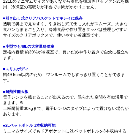
121Lのミニマムサイズでありながら冷気を循環させるファン式を採
用、冷凍室の霜取りが不要で手間がかかりません。
■引き出し式クリアバスケットでキレイに保存
透明で奥まで見やすく、引き出し式で出し入れがスムーズ。大きな
食パンもまるごと入り、冷凍食品や作り置きタッパは整理しやすい
サイズのクリアボックスで、使いやすい冷凍室です。
■小型でも48Lの大容量冷凍室
定格内容積 約39%が冷凍室で、買いだめや作り置きで自炊に役立ち
ます。
■スリムボディ
幅49.5cm以内のため、ワンルームでもすっきり置くことができま
す。
■耐熱性能天板
電子レンジを載せることが出来るので、限られた空間を有効活用で
きます。※
上板耐荷重30kgまで、電子レンジのタイプによって置けない場合が
あります。
■2Lペットボトル 3本収納可能
ミニマムサイズでもドアポケットに2Lペットボトルを3本収納する