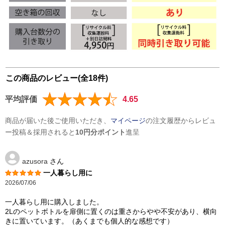
この商品のレビュー(全18件)
平均評価
4.65
商品が届いた後ご使用いただき、
マイページ
の注文履歴からレビュ
ー投稿＆採用されると
10円分ポイント
進呈
azusora
さん
一人暮らし用に
2026/07/06
一人暮らし用に購入しました。
2Lのペットボトルを扉側に置くのは重さからやや不安があり、横向
きに置いています。（あくまでも個人的な感想です）