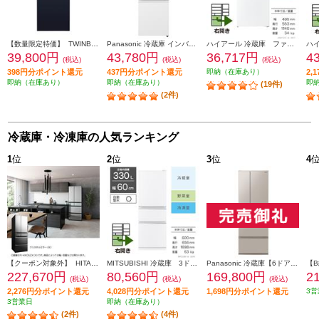
【数量限定特価】 TWINBIRD 冷蔵庫 [ミラーガラスデザイン]【2ドア/右開き/121L/ブラック】 HR-GJ12B
Panasonic 冷蔵庫 インバータ搭載 2ドア 右開き 156L マットオフホワイト NR-B16C3-W
ハイアール 冷蔵庫 ファン式 2ドア 右開き 121L ホワイト JR-NF121C
39,800円
43,780円
36,717円
4
(税込)
(税込)
(税込)
398円分ポイント還元
437円分ポイント還元
即納（在庫あり）
2,
即納（在庫あり）
即納（在庫あり）
即
(19件)
(2件)
冷蔵庫・冷凍庫の人気ランキング
1
位
2
位
3
位
4
【クーポン対象外】 HITACHI 冷蔵庫【6ドア/観音開き/540L/クリスタルミラー】 ★大型配送対象商品 R-HXC54X-X
MITSUBISHI 冷蔵庫 3ドア/右開き/330L/ホワイト ★大型配送対象商品 MR-C33M-W
Panasonic 冷蔵庫【6ドア/観音開き/501L/ベージュ】★大型配送対象商品 NR-F50EX1-C
227,670円
80,560円
169,800円
2
(税込)
(税込)
(税込)
2,276円分ポイント還元
4,028円分ポイント還元
1,698円分ポイント還元
3営
3営業日
即納（在庫あり）
(2件)
(4件)