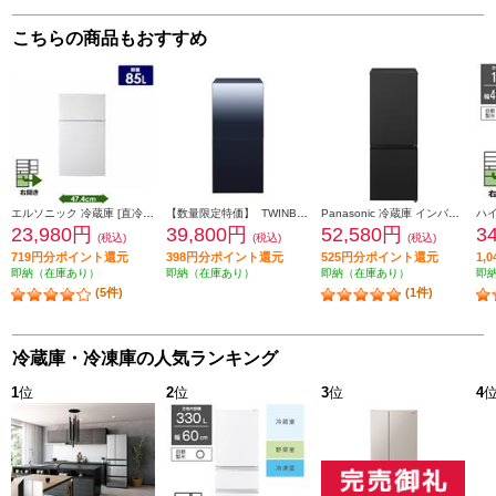
こちらの商品もおすすめ
エルソニック 冷蔵庫 [直冷式]【2ドア/右開き/85L/ホワイト】 ECH-R85
【数量限定特価】 TWINBIRD 冷蔵庫 [ミラーガラスデザイン]【2ドア/右開き/121L/ブラック】 HR-GJ12B
Panasonic 冷蔵庫 インバータ搭載 2ドア 右開き 180L マットブラック NR-B18C3-K
23,980円
39,800円
52,580円
3
(税込)
(税込)
(税込)
719円分ポイント還元
398円分ポイント還元
525円分ポイント還元
1,
即納（在庫あり）
即納（在庫あり）
即納（在庫あり）
即
(5件)
(1件)
冷蔵庫・冷凍庫の人気ランキング
1
位
2
位
3
位
4