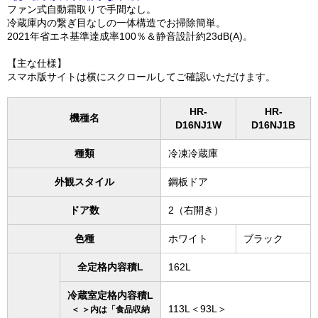
ファン式自動霜取りで手間なし。
冷蔵庫内の繋ぎ目なしの一体構造でお掃除簡単。
2021年省エネ基準達成率100％＆静音設計約23dB(A)。
【主な仕様】
スマホ版サイトは横にスクロールしてご確認いただけます。
HR-
HR-
機種名
D16NJ1W
D16NJ1B
種類
冷凍冷蔵庫
外観スタイル
鋼板ドア
ドア数
2（右開き）
色種
ホワイト
ブラック
全定格内容積L
162L
冷蔵室定格内容積L
113L＜93L＞
＜ ＞内は「食品収納