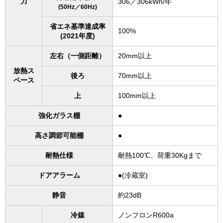
力
306／306kWh/年
(50Hz／60Hz)
省エネ基準達成率
100%
(2021年度)
左右（一側距離）
20mm以上
放熱ス
後ろ
70mm以上
ペース
上
100mm以上
強化ガラス棚
●
高さ調節可能棚
●
耐熱仕様
耐熱100℃、荷重30Kgまで
ドアアラーム
●(冷蔵室)
静音
約23dB
冷媒
ノンフロンR600a