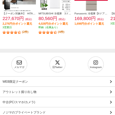
【クーポン対象外】 HITACHI 冷蔵庫【6ドア/観音開き/540L/クリスタルミラー】 ★大型配送対象商品 R-HXC54X-X
MITSUBISHI 冷蔵庫 3ドア/右開き/330L/ホワイト ★大型配送対象商品 MR-C33M-W
Panasonic 冷蔵庫【6ドア/観音開き/501L/ベージュ】★大型配送対象商品 NR-F50EX1-C
227,670円
80,560円
169,800円
2
(税込)
(税込)
(税込)
2,276円分ポイント還元
4,028円分ポイント還元
1,698円分ポイント還元
3営
3営業日
即納（在庫あり）
(2件)
(4件)
メルマガ
旧Twitter
Instagram
WEB限定クーポン
アウトレット掘り出し物
中古(PC/スマホ/カメラ)
ノジマのプライベートブランド