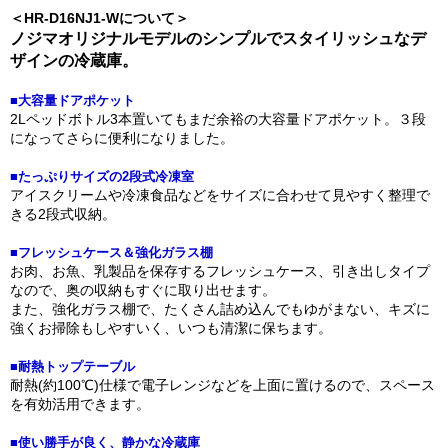
＜HR-D16NJ1-Wについて＞
ノジマオリジナルモデルのシンプルでスタイリッシュなデ
ザインの冷蔵庫。
■大容量ドアポケット
2Lペッドボトル3本置いてもまだ余裕の大容量ドアポケット。３段
になってさらに便利になりました。
■たっぷりサイズの2段式冷凍室
アイスクリームや冷凍食品などをサイズに合わせて見やすく整理で
きる2段式収納。
■フレッシュケース＆強化ガラス棚
お肉、お魚、乳製品を保存するフレッシュケース、引き出しタイプ
なので、奥の収納もすぐに取り出せます。
また、強化ガラス棚で、たくさん詰め込んでもゆがまない、キズに
強くお掃除もしやすいく、いつも清潔に保ちます。
■耐熱トップテーブル
耐熱(約100℃)仕様で電子レンジなどを上面に置けるので、スペース
を有効活用できます。
■使い勝手が良く、静かな冷蔵庫