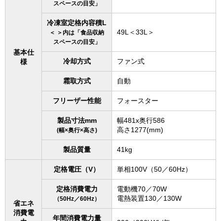
スペースの目安」
冷凍室定格内容積L
49L＜33L＞
＜ ＞内は「食品収納
スペースの目安」
基本仕
冷却方式
ファン式
様
霜取方式
自動
フリーザー性能
フォースター
製品寸法mm
幅481x奥行586
高さ1277(mm)
(幅×奥行×高さ)
製品質量
41kg
定格電圧（V）
単相100V（50／60Hz）
定格消費電力
電動機70／70W
電熱装置130／130W
（50Hz／60Hz）
省エネ
消費電
年間消費電力量