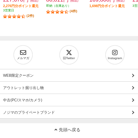
(税込)
(税込)
(税込)
2,276円分ポイント還元
即納（在庫あり）
1,698円分ポイント還元
3営
3営業日
(4件)
(2件)
メルマガ
旧Twitter
Instagram
WEB限定クーポン
アウトレット掘り出し物
中古(PC/スマホ/カメラ)
ノジマのプライベートブランド
先頭へ戻る