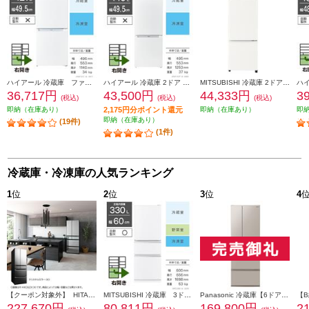
ハイアール 冷蔵庫 ファン式 2ドア 右開き 121L ホワイト JR-NF121C
ハイアール 冷蔵庫 2ドア 右開き 140L ホワイト JR-NF140P
MITSUBISHI 冷蔵庫 2ドア 右開き 146L マットホワイト MR-P15M-W
36,717円
43,500円
44,333円
3
(税込)
(税込)
(税込)
即納（在庫あり）
2,175円分ポイント還元
即納（在庫あり）
即
即納（在庫あり）
(19件)
(1件)
冷蔵庫・冷凍庫の人気ランキング
1
位
2
位
3
位
4
【クーポン対象外】 HITACHI 冷蔵庫【6ドア/観音開き/540L/クリスタルミラー】 ★大型配送対象商品 R-HXC54X-X
MITSUBISHI 冷蔵庫 3ドア/右開き/330L/ホワイト ★大型配送対象商品 MR-C33M-W
Panasonic 冷蔵庫【6ドア/観音開き/501L/ベージュ】★大型配送対象商品 NR-F50EX1-C
227,670円
80,811円
169,800円
2