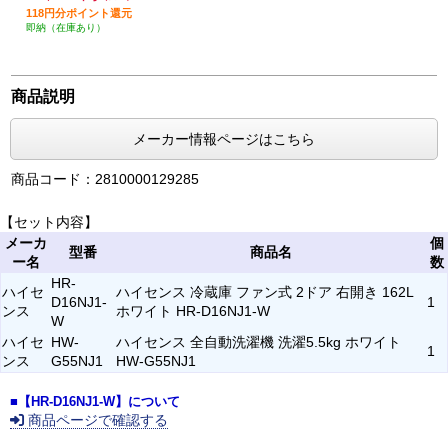
118円分ポイント還元
即納（在庫あり）
商品説明
メーカー情報ページはこちら
商品コード：2810000129285
【セット内容】
メーカ
個
型番
商品名
ー名
数
HR-
ハイセ
ハイセンス 冷蔵庫 ファン式 2ドア 右開き 162L
D16NJ1-
1
ンス
ホワイト HR-D16NJ1-W
W
ハイセ
HW-
ハイセンス 全自動洗濯機 洗濯5.5kg ホワイト
1
ンス
G55NJ1
HW-G55NJ1
■【HR-D16NJ1-W】について
商品ページで確認する