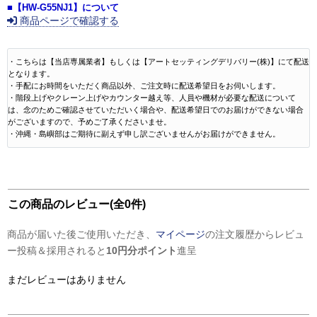
■【HW-G55NJ1】について
商品ページで確認する
・こちらは【当店専属業者】もしくは【アートセッティングデリバリー(株)】にて配送
となります。
・手配にお時間をいただく商品以外、ご注文時に配送希望日をお伺いします。
・階段上げやクレーン上げやカウンター越え等、人員や機材が必要な配送について
は、念のためご確認させていただいく場合や、配送希望日でのお届けができない場合
がございますので、予めご了承くださいませ。
・沖縄・島嶼部はご期待に副えず申し訳ございませんがお届けができません。
この商品のレビュー(全0件)
商品が届いた後ご使用いただき、
マイページ
の注文履歴からレビュ
ー投稿＆採用されると
10円分ポイント
進呈
まだレビューはありません