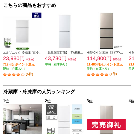
こちらの商品もおすすめ
エルソニック 冷蔵庫 [直冷式]【2ドア/右開き/85L/ホワイト】 ECH-R85
【数量限定特価】 TWINBIRD 冷蔵庫[ガラスデザイン][引き出し式大容量冷凍室]【2ドア/右開き/231L/ホワイト】★大型配送対象商品 HR-E923W
HITACHI 冷蔵庫［3ドア/右開き/265L/ライトゴールド] ★大型配送対象商品 R-27X-N
23,980円
43,780円
114,800円
2
(税込)
(税込)
(税込)
719円分ポイント還元
即納（在庫あり）
11,480円分ポイント還元
21
即納（在庫あり）
即納（在庫あり）
即
(5件)
(1件)
冷蔵庫・冷凍庫の人気ランキング
1
位
2
位
3
位
4