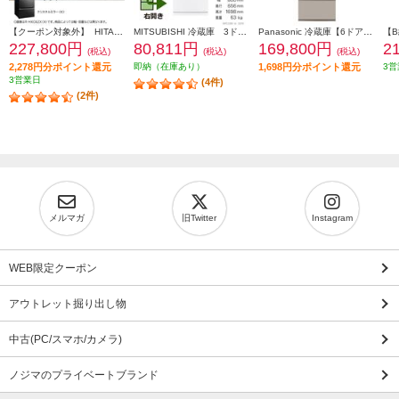
【クーポン対象外】 HITACHI 冷蔵庫【6ドア/観音開き/540L/クリスタルミラー】 ★大型配送対象商品 R-HXC54X-X
MITSUBISHI 冷蔵庫 3ドア/右開き/330L/ホワイト ★大型配送対象商品 MR-C33M-W
Panasonic 冷蔵庫【6ドア/観音開き/501L/ベージュ】★大型配送対象商品 NR-F50EX1-C
227,800円
80,811円
169,800円
2
(税込)
(税込)
(税込)
2,278円分ポイント還元
即納（在庫あり）
1,698円分ポイント還元
3営
3営業日
(4件)
(2件)
メルマガ
旧Twitter
Instagram
WEB限定クーポン
アウトレット掘り出し物
中古(PC/スマホ/カメラ)
ノジマのプライベートブランド