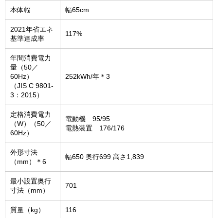
本体幅
幅65cm
2021年省エネ
117%
基準達成率
年間消費電力
量（50／
60Hz）
252kWh/年＊3
（JIS C 9801-
3：2015）
定格消費電力
電動機 95/95
（W）（50／
電熱装置 176/176
60Hz）
外形寸法
幅650 奥行699 高さ1,839
（mm）＊6
最小設置奥行
701
寸法（mm）
質量（kg）
116