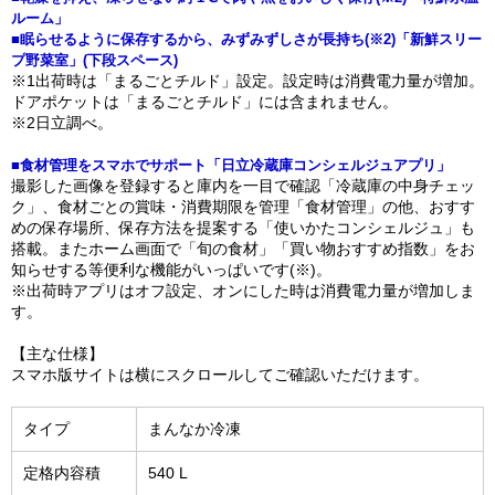
ルーム」
■眠らせるように保存するから、みずみずしさが長持ち(※2)「新鮮スリー
プ野菜室」(下段スペース)
※1出荷時は「まるごとチルド」設定。設定時は消費電力量が増加。
ドアポケットは「まるごとチルド」には含まれません。
※2日立調べ。
■食材管理をスマホでサポート「日立冷蔵庫コンシェルジュアプリ」
撮影した画像を登録すると庫内を一目で確認「冷蔵庫の中身チェッ
ク」、食材ごとの賞味・消費期限を管理「食材管理」の他、おすす
めの保存場所、保存方法を提案する「使いかたコンシェルジュ」も
搭載。またホーム画面で「旬の食材」「買い物おすすめ指数」をお
知らせする等便利な機能がいっぱいです(※)。
※出荷時アプリはオフ設定、オンにした時は消費電力量が増加しま
す。
【主な仕様】
スマホ版サイトは横にスクロールしてご確認いただけます。
タイプ
まんなか冷凍
定格内容積
540 L