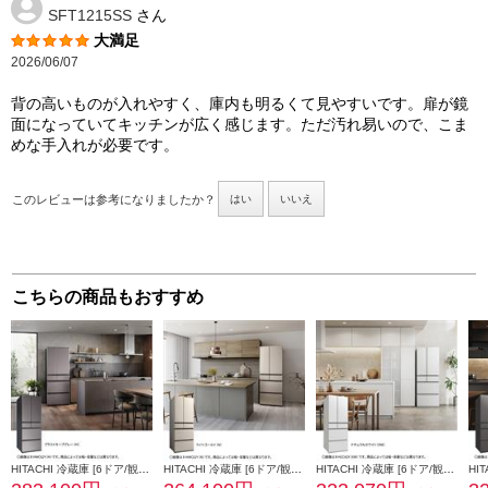
SFT1215SS
さん
大満足
2026/06/07
背の高いものが入れやすく、庫内も明るくて見やすいです。扉が鏡
面になっていてキッチンが広く感じます。ただ汚れ易いので、こま
めな手入れが必要です。
このレビューは参考になりましたか？
はい
いいえ
こちらの商品もおすすめ
HITACHI 冷蔵庫 [6ドア/観音開き/540L/ブラストモーブグレー] ★大型配送対象商品 R-HWC54Y-H
HITACHI 冷蔵庫 [6ドア/観音開き/485L/ライトゴールド］ ★大型配送対象商品 R-HWC49Y-N
HITACHI 冷蔵庫 [6ドア/観音開き/540L/ナチュラルホワイト］ ★大型配送対象商品 R-HZC54Y-XW