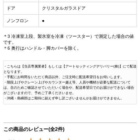
ドア
クリスタルガラスドア
ノンフロン
●
＊3 冷凍室上段、製氷室を冷凍（ツースター）で測定した場合の値
です。
＊6 奥行はハンドル・脚カバーを除く。
・こちらは【当店専属業者】もしくは【アートセッティングデリバリー(株)】にて配送
となります。
・手配にお時間をいただく商品以外、ご注文時に配送希望日をお伺いします。
・階段上げやクレーン上げやカウンター越え等、人員や機材が必要な配送について
は、念のためご確認させていただいく場合や、配送希望日でのお届けができない場合
がございますので、予めご了承くださいませ。
・沖縄・島嶼部はご期待に副えず申し訳ございませんがお届けができません。
この商品のレビュー(全2件)