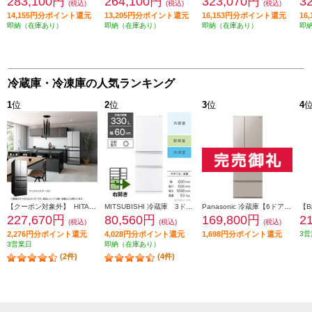
283,100円
264,100円
323,070円
3
(税込)
(税込)
(税込)
14,155円分ポイント還元
13,205円分ポイント還元
16,153円分ポイント還元
16
即納（在庫あり）
即納（在庫あり）
即納（在庫あり）
即
冷蔵庫・冷凍庫の人気ランキング
1
位
2
位
3
位
4
【クーポン対象外】 HITACHI 冷蔵庫【6ドア/観音開き/540L/クリスタルミラー】 ★大型配送対象商品 R-HXC54X-X
MITSUBISHI 冷蔵庫 3ドア/右開き/330L/ホワイト ★大型配送対象商品 MR-C33M-W
Panasonic 冷蔵庫【6ドア/観音開き/501L/ベージュ】★大型配送対象商品 NR-F50EX1-C
227,670円
80,560円
169,800円
2
(税込)
(税込)
(税込)
2,276円分ポイント還元
4,028円分ポイント還元
1,698円分ポイント還元
3営
3営業日
即納（在庫あり）
(2件)
(4件)