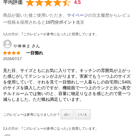
平均評価
4.5
商品が届いた後ご使用いただき、
マイページ
の注文履歴からレビュ
ー投稿＆採用されると
10円分ポイント
進呈
1人の方が、｢このレビューが参考になった｣と投票しています。
や〓〓ま
さん
一目惚れ
2026/07/17
見た目、サイズともにお気に入りです。キッチンの雰囲気が上がっ
た感じがしてテンションが上がります。実家でもう一つ上のサイズ
を使用していて、それを見て一目惚れし一人暮らしの自宅用に540L
のサイズを購入したのですが、機能面で一つ上のランクと比べ真空
チルドルームでは無いのと、容量に物足りなさを感じたので星一つ
減らしました。ただ概ね満足しています。
このレビューは参考になりましたか？
はい
いいえ
2人の方が、｢このレビューが参考になった｣と投票しています。