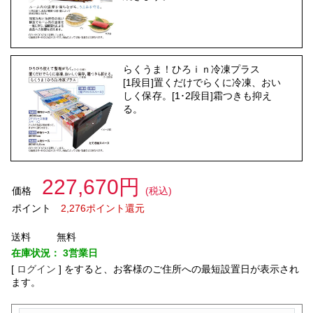
らくうま！ひろｉｎ冷凍プラス
[1段目]置くだけでらくに冷凍、おい
しく保存。[1･2段目]霜つきも抑え
る。
227,670円
価格
(税込)
ポイント
2,276ポイント還元
送料
無料
在庫状況：
3営業日
[
ログイン
]
をすると、お客様のご住所への最短設置日が表示され
ます。