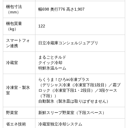
梱包寸法
幅698 奥行776 高さ1,907
（mm）
梱包質量
122
（kg）
スマートフォ
日立冷蔵庫コンシェルジュアプリ
ン連携
まるごとチルド
冷蔵室
クイック冷却
特鮮氷温ルーム
らくうま！ひろin冷凍プラス
（デリシャス冷凍（冷凍室下段1段目）／霜ブ
冷凍室・製氷
ロック（冷凍室下段1・2段目）／3段ケース
室
（下段））
自動製氷（製氷皿は取りはずせません）
野菜室
新鮮スリープ野菜室（下段スペース）
省エネ技術
冷蔵室独立冷却システム