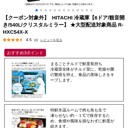
【クーポン対象外】 HITACHI 冷蔵庫【6ドア/観音開
き/540L/クリスタルミラー】 ★大型配送対象商品 R-
HXC54X-X
4.5
(2)
レビューを見る
おすすめ3ポイント
まるごとチルドで鮮度長持ち
冷蔵室全体がチルド室に。乾燥や菌
の繁殖を抑え、食品の美味しさをキ
ープします。
特鮮氷温ルームで肉も魚も生で
凍らせない約－１℃で保存するた
め、食感や風味を損なわずに鮮度が
続きます。