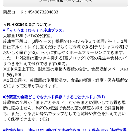
メーカー情報ページはこちら
商品コード：4549873204833
＜R-HXC54X-Xについて＞
■「らくうま！ひろｉｎ冷凍プラス」
大容量159L(※1)の冷凍室。
冷凍室下段は、[3段ケース］採用でひろびろ使えて整理がらく。1段
目はアルミトレイに置くだけでらくに冷凍できる[デリシャス冷凍]で
おいしく保存(※2)、らくにすばやくホームフリージングできます。
また、1･2段目は霜つきを抑える[霜ブロック]で霜の発生や食材のパ
サつきを抑えて保存できます(※2)。
※1冷凍室上下段、製氷室の定格内容積の合計。食品収納スペースの
目安は90L。
※2日立調べ。冷蔵庫の使用状況や、食品の種類・鮮度・保存場所な
どによって効果が異なります。
■冷蔵室の全段どこでもチルド保存「まるごとチルド」(※1)
冷蔵室の全段が「まるごとチルド」だからまとめ買いしても置き場
所に悩みません。約2℃の低温で食品の菌の繁殖を抑えて鮮度長持
ち。また、うるおい冷気でラップなしでも乾燥や変色を抑えておい
しく保存できます。(※2)
■乾燥を抑え、凍らせない約-1℃で肉や魚をおいしく保存(※2)「特鮮氷温