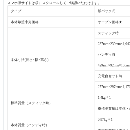
スマホ版サイトは横にスクロールしてご確認いただけます。
タイプ
紙パック式
本体希望小売価格
オープン価格★
スティック時
237mm×230mm×1,04
ハンディ時
本体寸法(長さ×幅×高さ)
429mm×92mm×163m
充電台セット時
277mm×297mm×1,17
1.4kg＊1
標準質量（スティック時）
※標準質量は本体・
0.97kg＊1
本体質量（ハンディ時）