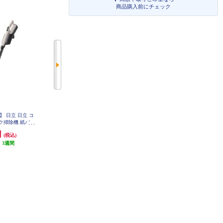
商品購入前にチェック
 日立 日立 コ
日立 紙パック式クリーナー かる
ク掃除機 紙パッ
パック CV-KP300P-C
V-BK3P-C
円
44,800円
(税込)
(税込)
:
3週間
4,480円分ポイント還元