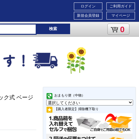
ログイン
ご利用ガイド
新規会員登録
マイページ
0
検索
おまもり便（中物）
ック式 ベージ
【購入者限定】掃除機下取り