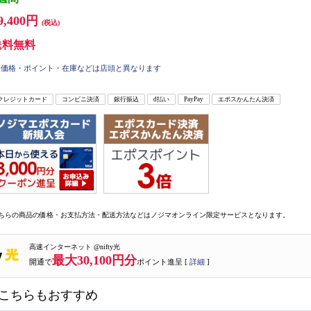
9,400円
(税込)
送料無料
価格・ポイント・在庫などは店頭と異なります
クレジットカード
コンビニ決済
銀行振込
d払い
PayPay
エポスかんたん決済
ちらの商品の価格・お支払方法・配送方法などはノジマオンライン限定サービスとなります。
高速インターネット @nifty光
最大30,100円分
開通で
ポイント進呈 [
詳細
]
こちらもおすすめ