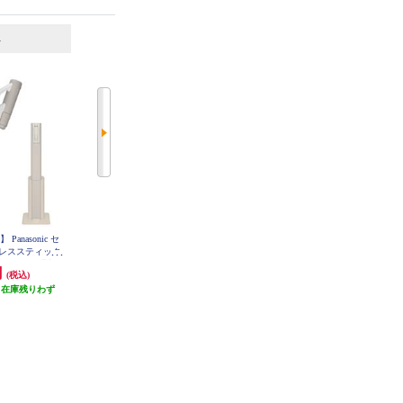
6
7
位
位
位
anasonic セ
【クーポン対象外】 日立 日立 コ
シャークニンジャ 充電式サイクロ
レススティック
ードレススティック掃除機 紙パッ
ンスティッククリーナー CH966J
クロミスト搭載/
ク式 ベージュ PKV-BK3P-C
シリーズ【サイクロン式/コードレ
円
43,780円
17,820円
(税込)
(税込)
(税込)
ンドック)/ホワ
ス/ブルージーン】 CH966JBJ
810KM-W
（在庫残りわず
発送目安:
3週間
発送目安:
10営業日
）
(19件)