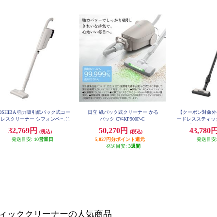
OSHIBA 強力吸引紙パック式コー
日立 紙パック式クリーナー かる
【クーポン対象外】
ドレスクリーナー シフォンベージ
パック CV-KP900P-C
ードレススティッ
ュ VC-CLP54-C
ク式 ベージュ PK
32,769円
50,270円
43,780
(税込)
(税込)
発送目安:
10営業日
5,027円分ポイント還元
発送目安
発送目安:
3週間
ィッククリーナーの人気商品