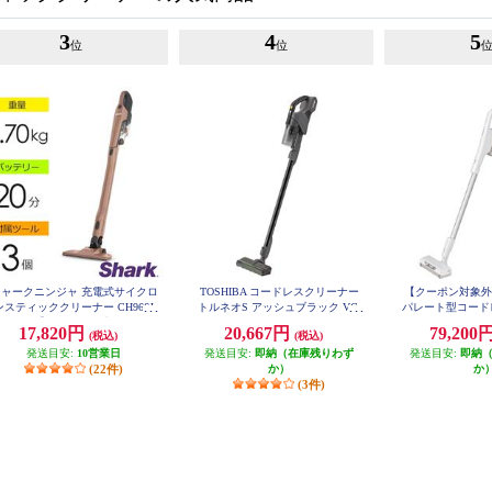
3
4
5
位
位
シャークニンジャ 充電式サイクロ
TOSHIBA コードレスクリーナー
【クーポン対象外】 P
ンスティッククリーナー CH966J
トルネオS アッシュブラック VC-
パレート型コード
CLS13-K
シリーズ【サイクロン式/コードレ
クリーナー[マイ
17,820円
20,667円
79,200
(税込)
(税込)
ス/ライトコーラル】 CH966JLC
紙パック式(クリー
発送目安:
10営業日
発送目安:
即納（在庫残りわず
発送目安:
イト] MC-NX
即納
(22件)
か）
か
(3件)