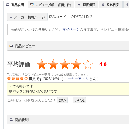
商品説明
レビュー投稿・評価(1件)
延長保証
発送目安
商品コード：
4549873214542
メーカー情報ページ
商品が届いた後ご使用いただき、
マイページ
の注文履歴からレビュー投稿＆
商品レビュー
平均評価
4.0
7人の方が、｢このレビューが参考になった｣と投票しています。
満足です
2025/10/30
（
ヨーキーアトム
さん ）
とても軽いです
紙パックは掃除が楽で良いです
はい
いいえ
このレビューは参考になりましたか？
商品説明