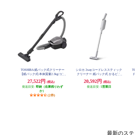
TOSHIBA 紙パック式クリーナー
シロカ 2wayコードレススティック
T
【紙パック式/本体質量2.3kg/コン
クリーナー 紙パック式 かるピカ
パクトボディで軽量/ストームグレ
パワー SV-SK371
27,522円
20,592円
(税込)
(税込)
ー】 VC-PM9-H
発送目安:
即納（在庫残りわず
発送目安:
5営業日
か）
(2件)
最新のステ