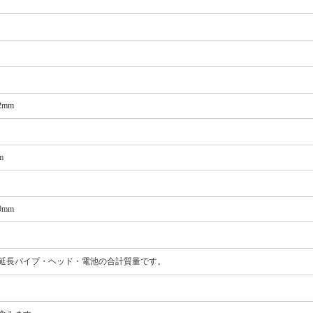
2mm
m
0mm
延長パイプ・ヘッド・電池の合計質量です。