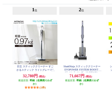
1
2
位
位
日立 スティッククリーナー すご
SharkNinja スティッククリーナー
EVOPOWER SYSTEM BOOST+
かるスティック ライトグレー PV-
[ライトラベンダー] LC751JLV
BS1M-H
32,780円
71,667円
(税込)
(税込)
発送目安:
即納（在庫残りわず
発送目安:
即納（在庫残りわず
か）
か）
(1件)