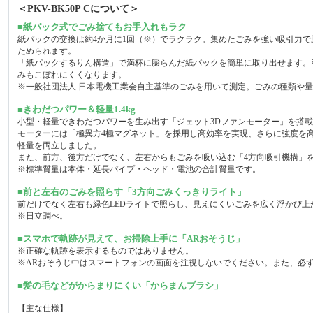
＜PKV-BK50P Cについて＞
■紙パック式でごみ捨てもお手入れもラク
紙パックの交換は約4か月に1回（※）でラクラク。集めたごみを強い吸引力
ためられます。
「紙パックするりん構造」で満杯に膨らんだ紙パックを簡単に取り出せます。
みもこぼれにくくなります。
※一般社団法人 日本電機工業会自主基準のごみを用いて測定。ごみの種類や量
■きわだつパワー＆軽量1.4kg
小型・軽量できわだつパワーを生み出す「ジェット3Dファンモーター」を搭
モーターには「極異方4極マグネット」を採用し高効率を実現、さらに強度を高
軽量を両立しました。
また、前方、後方だけでなく、左右からもごみを吸い込む「4方向吸引機構」
※標準質量は本体・延長パイプ・ヘッド・電池の合計質量です。
■前と左右のごみを照らす「3方向ごみくっきりライト」
前だけでなく左右も緑色LEDライトで照らし、見えにくいごみを広く浮かび上
※日立調べ。
■スマホで軌跡が見えて、お掃除上手に「ARおそうじ」
※正確な軌跡を表示するものではありません。
※ARおそうじ中はスマートフォンの画面を注視しないでください。また、必
■髪の毛などがからまりにくい「からまんブラシ」
【主な仕様】