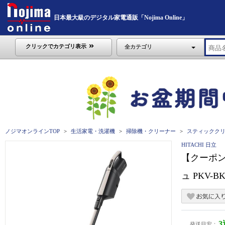
日本最大級のデジタル家電通販「Nojima Online」
クリックでカテゴリ表示
全カテゴリ
ノジマオンラインTOP
生活家電・洗濯機
掃除機・クリーナー
スティックク
HITACHI 日立
【クーポン
ュ PKV-BK
発送目安：