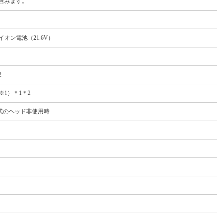
含みます。
オン電池（21.6V）
2
※1）＊1＊2
方式のヘッド非使用時