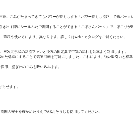
で圧縮。ごみがたまってきてもパワーが長もちする「パワー長もち流路」で紙パック
引き出す際にシールふたで密閉することができる「こぼさんパック」で、ほこりが
、環境や使い方により、異なります。詳しくはweb・カタログをご覧ください。
載。三次元形状の斜流ファンと後方の固定翼で空気の流れを効率よく制御します。
めた構造にすることで高速回転を可能にしました。これにより、強い吸引力と標準質量
を採用。壁ぎわのごみも吸い込みます。
がらせます。
ず周囲の安全を確かめたうえでARおそうじを使用してください。