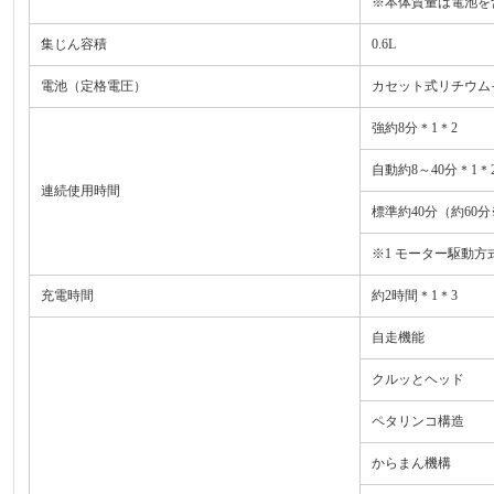
※本体質量は電池を
集じん容積
0.6L
電池（定格電圧）
カセット式リチウムイ
強約8分＊1＊2
自動約8～40分＊1＊
連続使用時間
標準約40分（約60分
※1 モーター駆動
充電時間
約2時間＊1＊3
自走機能
クルッとヘッド
ペタリンコ構造
からまん機構