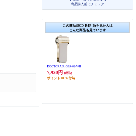
商品購入前にチェック
この商品(SCD-R4P-B)を見た人は
こんな商品も見ています
DOCTORAIR GFA-02-WH
7,920円
(税込)
ポイント
10
％付与