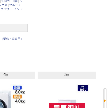
|
シロカ
|
山善
|
シ
ックス
|
ブルーノ
レクパワー
|
ミンド
品（業務・家庭用）
4
5
位
位