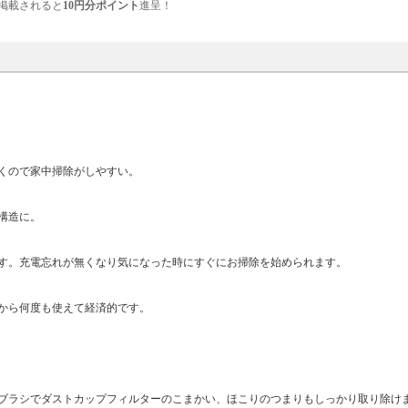
掲載されると
10円分ポイント
進呈！
くので家中掃除がしやすい。
構造に。
す。充電忘れが無くなり気になった時にすぐにお掃除を始められます。
から何度も使えて経済的です。
ブラシでダストカップフィルターのこまかい、ほこりのつまりもしっかり取り除け