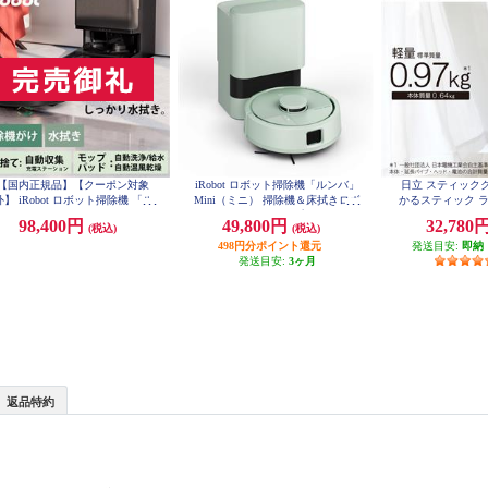
【国内正規品】【クーポン対象
iRobot ロボット掃除機「ルンバ」
日立 スティック
外】 iRobot ロボット掃除機 「ル
Mini（ミニ） 掃除機＆床拭きロボ
かるスティック ラ
BS1M
バ」 Plus 505 Combo + AutoWash
ット + AutoEmpty （プラス オート
98,400円
49,800円
32,780
(税込)
(税込)
コンボ プラス オートウォッシュ)
エンプティ）充電ステーション 若
電ステーション ブラック N1850
498円分ポイント還元
葉 F155460
発送目安:
即納
60
発送目安:
3ヶ月
返品特約