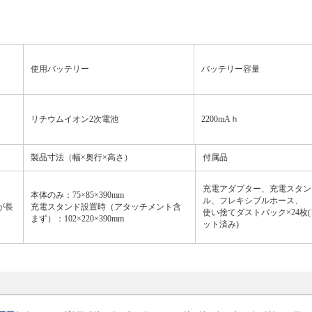
使用バッテリー
バッテリー容量
リチウムイオン2次電池
2200mAｈ
製品寸法（幅×奥行×高さ）
付属品
充電アダプター、充電スタン
本体のみ：75×85×390mm
ル、フレキシブルホース、
が長
充電スタンド設置時（アタッチメント含
使い捨てダストパック×24枚
まず）：102×220×390mm
ット済み)