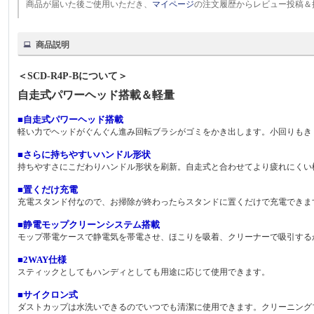
商品が届いた後ご使用いただき、
マイページ
の注文履歴からレビュー投稿＆
商品説明
＜SCD-R4P-Bについて＞
自走式パワーヘッド搭載＆軽量
■自走式パワーヘッド搭載
軽い力でヘッドがぐんぐん進み回転ブラシがゴミをかき出します。小回りもき
■さらに持ちやすいハンドル形状
持ちやすさにこだわりハンドル形状を刷新。自走式と合わせてより疲れにくい
■置くだけ充電
充電スタンド付なので、お掃除が終わったらスタンドに置くだけで充電できま
■静電モップクリーンシステム搭載
モップ帯電ケースで静電気を帯電させ、ほこりを吸着、クリーナーで吸引する
■2WAY仕様
スティックとしてもハンディとしても用途に応じて使用できます。
■サイクロン式
ダストカップは水洗いできるのでいつでも清潔に使用できます。クリーニング