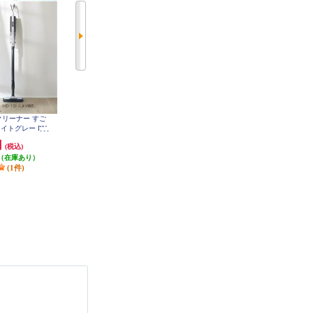
クリーナー すご
SharkNinja スティッククリーナー
ケルヒャー モバイル高圧洗浄機
EVOPOWER SYSTEM BOOST+
イトグレー PV-
OC 5 Handy（ハンディジェット）
[ライトラベンダー] LC751JLV
-H
1-328-142-0
円
71,667円
14,670円
(税込)
(税込)
(税込)
（在庫あり）
発送目安:
即納（在庫残りわず
発送目安:
即納（在庫あり）
(1件)
か）
(4件)