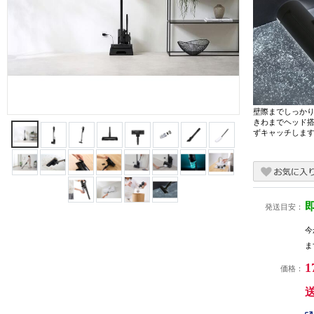
壁際までしっか
きわまでヘッド
ずキャッチしま
発送目安：
今
ま
1
価格：