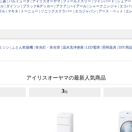
三菱
|
バルミューダ
|
アイリスオーヤマ
|
フィールドスリー
|
ツインバード
|
シュアー
ール
|
ダイソン
|
ブラック&デッカー
|
アクア
|
ハイアール
|
シャークニンジャ
|
エコバ
ワル
|
マキタ
|
トーニュー
|
ソニックスクラバー
|
エコジャパン
|
アース・ペット
|
エ
ミシン
|
ふとん乾燥機
|
蛍光灯・蛍光管
|
温水洗浄便座
|
LED電球
|
照明器具
|
DIY用
アイリスオーヤマの最新人気商品
3
位