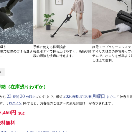
り吸引
手軽に使える軽量設計
静電モップクリーンシステ
搭載で壁際のゴミも逃さ
軽量ボディで持ち上げやすく、高所や階
アイリス独自の静電モップ
す。
段の掃除も快適に行えます。
テムで、ホコリを効率よく
し使えて便利。
即納（在庫残りわずか）
23
30
2026
08
10
月曜日
から
時間
分以内
のご注文で、最短
年
月
日
までに
「
神奈川
す。
[
ログイン
]をすると、お客様のご住所への最短お届け日が表示されます。
7,460円
(税込)
送料無料