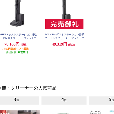
OSHIBA ダストステーション搭載
TOSHIBA ダストステーション搭載
ードレスクリーナー ジェットブ
コードレスクリーナー アッシュブ
ラック VC-CLZ74DS-K
ラック VC-SL140DS-K
78,160円
49,319円
(税込)
(税込)
7,816円分ポイント還元
発送目安:
10営業日
除機・クリーナーの人気商品
3
4
5
位
位