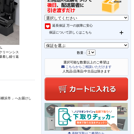
延長保証
万一の故障に安心
保証について詳しくはこちら
ム
クリーンシス
数量：
吸着し繰り返
選択可能な数量以上のご希望は
こちらからご相談いただけます
人気品/品薄品/中古品は除きます
県横浜市
」
へお届けし
高額下取りご希望なら