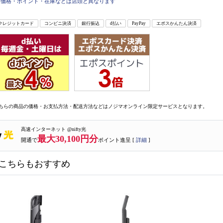
価格・ポイント・在庫などは店頭と異なります
クレジットカード
コンビニ決済
銀行振込
d払い
PayPay
エポスかんたん決済
ちらの商品の価格・お支払方法・配送方法などはノジマオンライン限定サービスとなります。
高速インターネット @nifty光
最大30,100円分
開通で
ポイント進呈 [
詳細
]
こちらもおすすめ