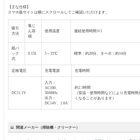
【主な仕様】
スマホ版サイトは横にスクロールしてご確認いただけます。
集じ
吸引
ん容
使用温度
連続使用時間※1
方法
積
紙パ
ック
0.15L
5～35℃
標準：約20分、ターボ：約14分
式
定格電圧
充電電源
充電時間
入力：
約2.5時間
AC100、
DC11.1V
50/60Hz
（室温・使用時間などにより充電時間
出力：
くなることがあります）
DC14V、1.0A
関連メーカー（掃除機・クリーナー）