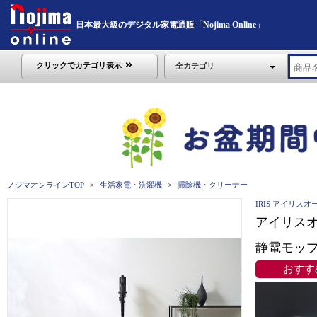
日本最大級のデジタル家電通販「Nojima Online」
クリックでカテゴリ表示
全カテゴリ
ノジマオンラインTOP
生活家電・洗濯機
掃除機・クリーナー
IRIS アイリスオ
アイリスオ
静電モップ 
おすす