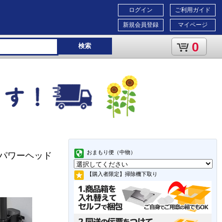
ログイン
ご利用ガイド
新規会員登録
マイページ
0
検索
おまもり便（中物）
式パワーヘッド
【購入者限定】掃除機下取り