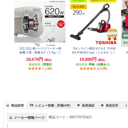
日立 日立 紙パッククリーナー掃
【オンライン限定モデル】 TOSHI
除機 小型・軽量ボディ2.7kg（本
BA TORNEO mini（トルネオ ミニ
体質量） 強烈パワー６2０Ｗ CV-K
）サイクロン式掃除機【自走式カ
ン
20,670円
19,800円
(税込)
(税込)
P90M-C
ーボンヘッド/レッド/オンライン
(
発送目安:
3営業日
発送目安:
限定】 VC-C7-R
即納（在庫あり）
充
(2件)
(122件)
商品説明
レビュー投稿・評価(0件)
延長保証
発送目安
商品コード：
4967576795425
メーカー情報ページ