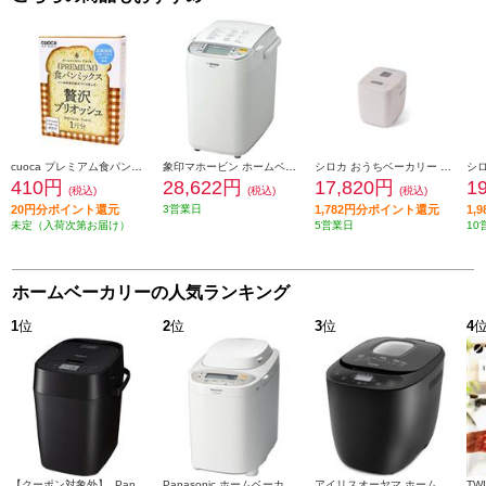
cuoca プレミアム食パンミックス【贅沢ブリオッシュ/1斤分】 02138600
象印マホービン ホームベーカリー BBST10
シロカ おうちベーカリー ベーシック ［最大1斤/82レシピ/22メニュー搭載/ホワイト］ SB-1D271
410円
28,622円
17,820円
1
(税込)
(税込)
(税込)
20円分ポイント還元
3営業日
1,782円分ポイント還元
1,
未定（入荷次第お届け）
5営業日
10
ホームベーカリーの人気ランキング
1
位
2
位
3
位
4
【クーポン対象外】 Panasonic ホームベーカリー【ビストロ「おうち乃が美監修」1斤タイプ ブラック】 SD-MDX4-K
Panasonic ホームベーカリー 餅つき 食パン2斤 イースト菌自動投入 パン・ド・ミ 40メニュー ホワイト SD-BMT2000-W
アイリスオーヤマ ホームベーカリー【メニュー19種/タイマー最大13時間/1斤・2斤対応/ブラック】 IBM-020