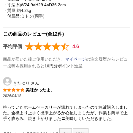
・寸法:約W24.9×H29.4×D36.2cm
・質量:約4.2kg
・付属品:ミトン(両手)
この商品のレビュー(全12件)
平均評価
4.6
商品が届いた後ご使用いただき、
マイページ
の注文履歴からレビュ
ー投稿＆採用されると
10円分ポイント
進呈
きたゆり
さん
美味かったよ。
2026/04/18
持っていたホームベーカリーが壊れてしまったので急遽購入しまし
た。全機より上手く出来上がるか心配しましたが、作業も簡単で上
手く膨らみ、焼き上がりました〓美味しくいただきました。