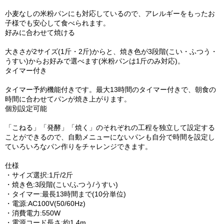
小麦なしの米粉パンにも対応しているので、アレルギーをもったお
子様でも安心して食べられます。
好みに合わせて焼ける
大きさが2サイズ(1斤・2斤)からと、焼き色が3段階(こい・ふつう・
うすい)からお好みで選べます(米粉パンは1斤のみ対応)。
タイマー付き
タイマー予約機能付きです。最大13時間のタイマー付きで、朝食の
時間に合わせてパンが焼き上がります。
個別設定可能
「こねる」「発酵」「焼く」のそれぞれの工程を独立して設定する
ことができるので、自動メニューにないパンも自分で時間を設定し
ていろいろなパン作りをチャレンジできます。
仕様
・サイズ選択:1斤/2斤
・焼き色:3段階(こい/ふつう/うすい)
・タイマー:最長13時間まで(10分単位)
・電源:AC100V(50/60Hz)
・消費電力:550W
・電源コード長さ:約1.4m