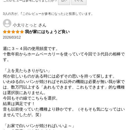
このレビューは参考になりましたか？
はい
いいえ
3人の方が、｢このレビューが参考になった｣と投票しています。
小太りとっと
さん
我が家にはちょうど良い
2026/03/12
週に３～４回の使用頻度です。
十数年前からホームベーカリーを使っていて今回で３代目の相棒で
す。
「上を見たらきりがない」
何か欲しいものがある時には必ずその思いを持って探します。
いわゆる白いパンが焼ければそれ以外の機能は必要が無い我が家で
は、数万円以上する「あれもできます、これもできます」的な機種
は選択肢にありません。
今回もその線でこちらを選択。
結果は満足です！
音も以前使っていた機種より静かです。（そもそも気になってはい
ませんでしたが。笑）
「お家で白いパンが焼ければいいよ～」