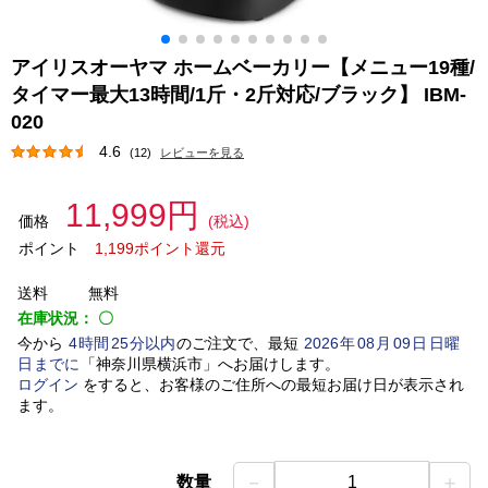
アイリスオーヤマ ホームベーカリー【メニュー19種/
タイマー最大13時間/1斤・2斤対応/ブラック】 IBM-
020
4.6
(12)
レビューを見る
11,999円
価格
(税込)
ポイント
1,199ポイント還元
送料
無料
在庫状況：
〇
今から
4
時間
25
分以内
のご注文で、最短
2026
年
08
月
09
日
日曜
日
までに
「
神奈川県横浜市
」
へお届けします。
ログイン
をすると、お客様のご住所への最短お届け日が表示され
ます。
－
＋
数量
1