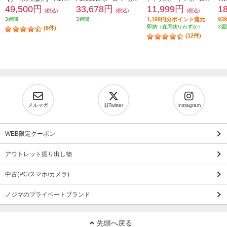
49,500円
33,678円
11,999円
1
(税込)
(税込)
(税込)
3週間
3週間
1,199円分ポイント還元
9
即納（在庫残りわずか）
3週
(6件)
(12件)
メルマガ
旧Twitter
Instagram
WEB限定クーポン
アウトレット掘り出し物
中古(PC/スマホ/カメラ)
ノジマのプライベートブランド
先頭へ戻る