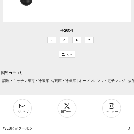
全260件
1
2
3
4
5
次へ >
関連カテゴリ
調理・キッチン家電・冷蔵庫
:
冷蔵庫・冷凍庫
|
オーブンレンジ・電子レンジ
|
炊
メルマガ
旧Twitter
Instagram
WEB限定クーポン