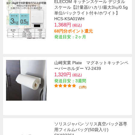
ELECOM キッチンスケール デジタル
スケール【計量器/ハカリ/最大3㎏/0.5g
単位/バックライト付キ/ホワイト】
HCS-KSA01WH
1,368円
(税込)
68円分ポイント還元
発送目安：2ヶ月
山崎実業 Plate マグネットキッチンペ
ーパーホルダー YJ-2439
1,320円
(税込)
発送目安：3週間
(1件)
ソリスジャパン ソリス真空パック器専
用フィルムバッグ(50袋入り)