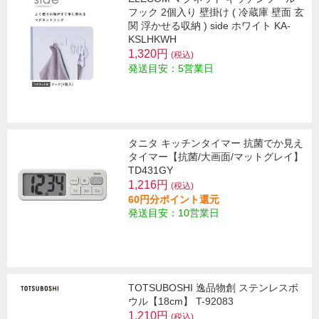
フック 2個入り 壁掛け ( 冷蔵庫 壁面 玄
関 浮かせる収納 ) side ホワイト KA-
KSLHKWH
1,320円
(税込)
発送目安：5営業日
タニタ キッチンタイマー 抗菌でか見え
タイマー【抗菌/大画面/マットグレイ】
TD431GY
1,216円
(税込)
60円分ポイント還元
発送目安：10営業日
TOTSUBOSHI 逸品物創 ステンレスボ
ウル【18cm】 T-92083
1,210円
(税込)