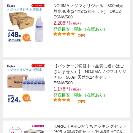
NOJIMA ノジマオリジナル 500ml天
然水48本(24本の2箱セット) TOKU2-
ESNW500
2,208円
(税込)
発送目安：即納（在庫あり）
(3件)
【パッケージ切替中（品質に違いはご
ざいません）】
NOJIMA ノジマオリジ
ナル 500ml天然水24本セット
ESNW500
1,176円
(税込)
発送目安：即納（在庫あり）
(3件)
HARIO HARIOおうちクッキングセット
[ガラス容器7点セット/日本製] HOCK-