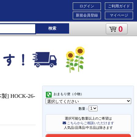
ログイン
ご利用ガイド
新規会員登録
マイページ
0
検索
おまもり便（小物）
 HOCK-26-
数量：
選択可能な数量以上のご希望は
こちらからご相談いただけます
人気品/品薄品/中古品は除きます