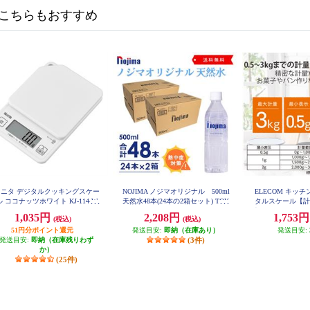
こちらもおすすめ
タニタ デジタルクッキングスケー
NOJIMA ノジマオリジナル 500ml
ELECOM キッ
ル ココナッツホワイト KJ-114-W
天然水48本(24本の2箱セット) TOK
タルスケール【計
H
U2-ESNW500
大3㎏/0.5g単位
1,035円
2,208円
1,753
(税込)
(税込)
ホワイト】 HCS
51円分ポイント還元
発送目安:
即納（在庫あり）
発送目安:
発送目安:
即納（在庫残りわず
(3件)
か）
(25件)