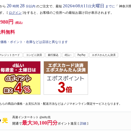
20
28
2026
08
11
火曜日
から
時間
分以内
のご注文で、最短
年
月
日
までに
「
神奈川
す。
[
ログイン
]をすると、お客様のご住所への最短お届け日が表示されます。
,980円
(税込)
送料無料
価格・ポイント・在庫などは店頭と異なります
クレジットカード
コンビニ決済
銀行振込
d払い
PayPay
エポスかんたん決済
ちらの商品の価格・お支払方法・配送方法などはノジマオンライン限定サービスとなります。
高速インターネット @nifty光
最大30,100円分
開通で
ポイント進呈 [
詳細
]