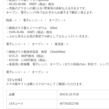
・HGZO-60-BK 990円（税込）相当
→市販のグラタンの素1人分+野菜等の具材も入る大きさです。
オーブン、電子レンジOKでおかずからお菓子まで幅広く使えます。
熱湯：○ / 電子レンジ：○ / オーブン：○
◇耐熱ガラス製スイーツボウル 300ml
・SWB-30-BK 660円（税込）相当
→上から見るとお花の形状で小鉢としてもちょうどいい大きさ。
電子レンジ：○ / オーブン：○ / 食洗器：○
◇耐熱ガラス製保存容器 角型 250ml/600ml
・KST-25 880円相当（税込）
・KST-60 1,100円相当（税込）
→食器洗い乾燥機、電子レンジ、オーブン（ガラス容器のみ）対応で、シンプ
電子レンジ：○ / オーブン：○
【主な仕様】
スマホ版サイトは横にスクロールしてご確認いただけます。
品番
HOCK-26-TGR
JANコード
4977642022768