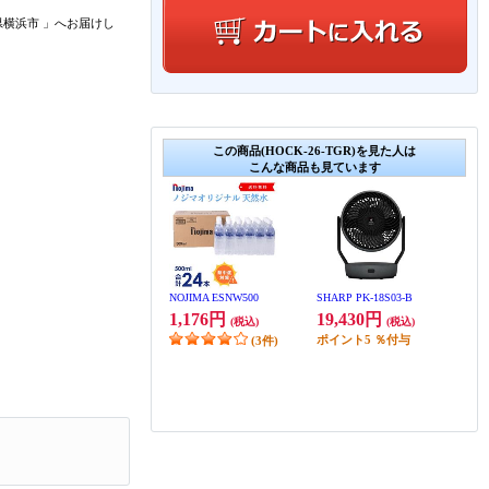
県横浜市
」
へお届けし
この商品(HOCK-26-TGR)を見た人は
こんな商品も見ています
NOJIMA ESNW500
SHARP PK-18S03-B
1,176円
19,430円
(税込)
(税込)
ポイント
5
％付与
(3件)