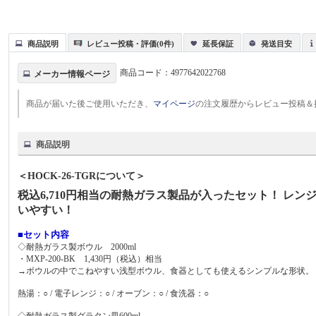
商品説明
レビュー投稿・評価(0件)
延長保証
発送目安
商品コード：
4977642022768
メーカー情報ページ
商品が届いた後ご使用いただき、
マイページ
の注文履歴からレビュー投稿＆
商品説明
＜HOCK-26-TGRについて＞
税込6,710円相当の耐熱ガラス製品が入ったセット！ 
いやすい！
■セット内容
◇耐熱ガラス製ボウル 2000ml
・MXP-200-BK 1,430円（税込）相当
→ボウルの中でこねやすい浅型ボウル、食器としても使えるシンプルな形状。
熱湯：○ / 電子レンジ：○ / オーブン：○ / 食洗器：○
◇耐熱ガラス製グラタン皿600ml