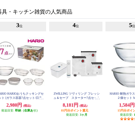
器具・キッチン雑貨の人気商品
3
4
5
位
位
ARIO HARIOおうちクッキングセ
ZWILLING ツヴィリング フレッシ
HARIO 耐熱ガ
ット [ガラス容器7点セット/日本
ュ＆セーブ スターター7点セット
２個セット M
36815-006-0
製] HOCK-26-TGR
2,980円
8,181円
1,584
(税込)
(税込)
発送目安:
即納（在庫あり）
81円分ポイント還元
15円分ポイ
発送目安:
3ヶ月
発送目安: