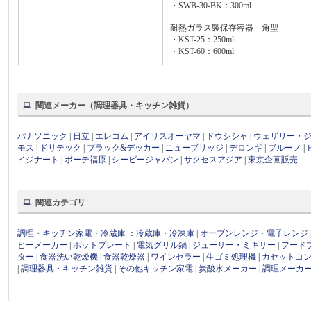
・SWB-30-BK：300ml
耐熱ガラス製保存容器 角型
・KST-25：250ml
・KST-60：600ml
関連メーカー（調理器具・キッチン雑貨）
パナソニック
|
日立
|
エレコム
|
アイリスオーヤマ
|
ドウシシャ
|
ウェザリー・
モス
|
ドリテック
|
ブラック&デッカー
|
ニューブリッジ
|
デロンギ
|
ブルーノ
|
イジナート
|
ボーテ福原
|
シービージャパン
|
サクセスアジア
|
東京企画販売
関連カテゴリ
調理・キッチン家電・冷蔵庫
：
冷蔵庫・冷凍庫
|
オーブンレンジ・電子レンジ
ヒーメーカー
|
ホットプレート
|
電気グリル鍋
|
ジューサー・ミキサー
|
フード
ター
|
食器洗い乾燥機
|
食器乾燥器
|
ワインセラー
|
生ゴミ処理機
|
カセットコ
|
調理器具・キッチン雑貨
|
その他キッチン家電
|
炭酸水メーカー
|
調理メーカ