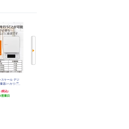
チンスケール デジ
ドリテック サッとはかれる温度計
ドリテック 時計付大画面タイマー
O-604
量器/ハカリ/最
【抗菌/カウントアップ機能/カウ
/バックライト付キ/
ントダウン機能/リピート機能/ベ
円
2,700円
960円
(税込)
(税込)
(税込)
-KSA02WH
ージュ】 T-612BE
3営業日
135円分ポイント還元
48円分ポイント還元
発送目安:
10営業日
発送目安:
10営業日
(1件)