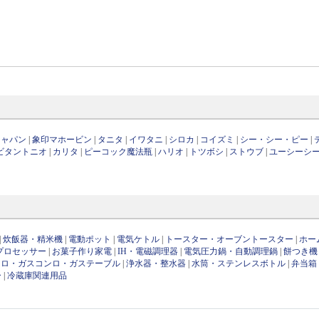
ジャパン
|
象印マホービン
|
タニタ
|
イワタニ
|
シロカ
|
コイズミ
|
シー・シー・ピー
|
ビタントニオ
|
カリタ
|
ピーコック魔法瓶
|
ハリオ
|
トツボシ
|
ストウブ
|
ユーシーシ
|
炊飯器・精米機
|
電動ポット
|
電気ケトル
|
トースター・オーブントースター
|
ホー
プロセッサー
|
お菓子作り家電
|
IH・電磁調理器
|
電気圧力鍋・自動調理鍋
|
餅つき機
ンロ・ガスコンロ・ガステーブル
|
浄水器・整水器
|
水筒・ステンレスボトル
|
弁当箱
ー
|
冷蔵庫関連用品