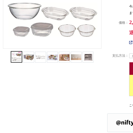
今
ま
2
価格：
支払方法：
こ