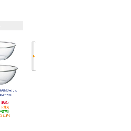
6
7
位
位
位
ラス製浅型ボウル
ソリスジャパン 真空パック器 ソ
タニタ デジタルクッキングスケー
XPA2806
リスバッククイック SK576
ル ココナッツホワイト KJ-114-W
H
円
7,208円
1,035円
(税込)
(税込)
(税込)
ント還元
発送目安:
3週間
51円分ポイント還元
10営業日
(2件)
発送目安:
即納（在庫残りわず
(1件)
か）
(25件)