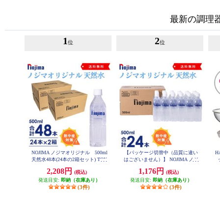
最新の調理
1
2
位
位
NOJIMA ノジマオリジナル 500ml
【パッケージ切替中（品質に違い
H
天然水48本(24本の2箱セット) TOK
はございません）】 NOJIMA ノジ
U2-ESNW500
マオリジナル 500ml天然水24本
2,208円
1,176円
(税込)
(税込)
セット ESNW500
発送目安:
即納（在庫あり）
発送目安:
即納（在庫あり）
(3件)
(3件)