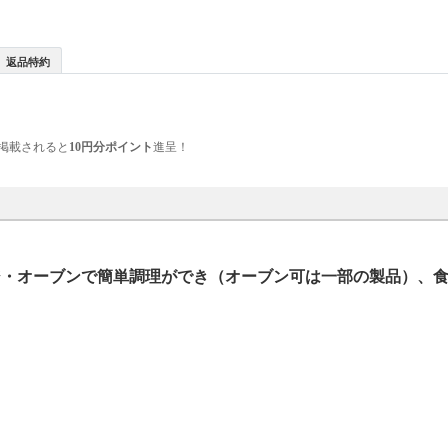
返品特約
掲載されると
10円分ポイント
進呈！
レンジ・オーブンで簡単調理ができ（オーブン可は一部の製品）、