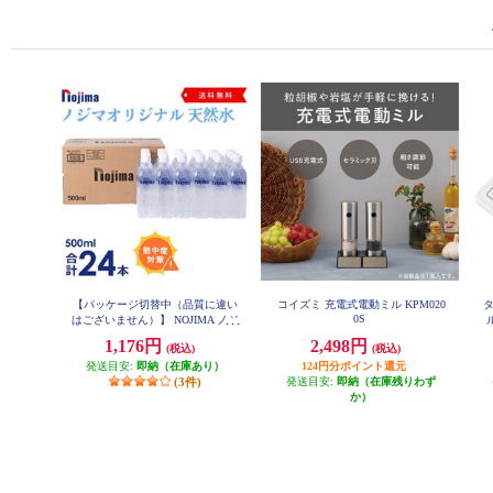
【パッケージ切替中（品質に違い
コイズミ 充電式電動ミル KPM020
0S
はございません）】 NOJIMA ノジ
マオリジナル 500ml天然水24本
1,176円
2,498円
(税込)
(税込)
セット ESNW500
発送目安:
即納（在庫あり）
124円分ポイント還元
(3件)
発送目安:
即納（在庫残りわず
か）