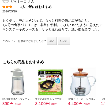
どらミーコ
さん
1人ご飯にはおすすめ
2026/05/20
もう少し、中が大きければ、もっと料理の幅が広がるかと。
1人分の食事づくりには、非常に便利。こびりついたように思えたチ
キンステーキのソースも、サッと流れ落ちて、洗い物も楽でした。
このレビューは参考になりましたか？
はい
いいえ
こちらの商品もおすすめ
HARIO 醤油さしワンプッシュ SYO-100-PGR
東京企画販売 レンジで焼ケール TO-PLAN【角形/レンジ/簡単/安全/グリーン】 TKSM-33
HARIO ティオール 700ml TEO-70-OV
890円
3,100円
4,400円
1
(税込)
(税込)
(税込)