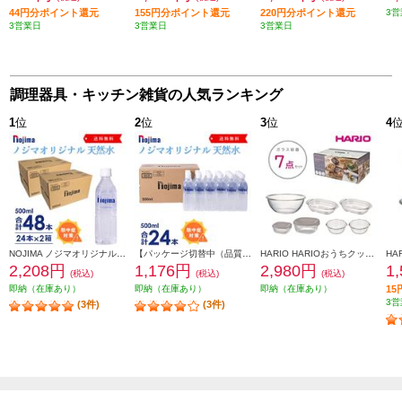
44円分ポイント還元
155円分ポイント還元
220円分ポイント還元
3営
3営業日
3営業日
3営業日
調理器具・キッチン雑貨の人気ランキング
1
位
2
位
3
位
4
NOJIMA ノジマオリジナル 500ml天然水48本(24本の2箱セット) TOKU2-ESNW500
【パッケージ切替中（品質に違いはございません）】 NOJIMA ノジマオリジナル 500ml天然水24本セット ESNW500
HARIO HARIOおうちクッキングセット [ガラス容器7点セット/日本製] HOCK-26-TGR
2,208円
1,176円
2,980円
1
(税込)
(税込)
(税込)
即納（在庫あり）
即納（在庫あり）
即納（在庫あり）
1
3営
(3件)
(3件)