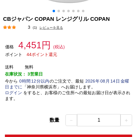
CBジャパン COPAN レンジグリル COPAN
3
(1)
レビューを見る
4,451円
価格
(税込)
ポイント
44ポイント還元
送料
無料
在庫状況：
3営業日
今から
0
時間
12
分以内
のご注文で、最短
2026
年
08
月
14
日
金曜
日
までに
「
神奈川県横浜市
」
へお届けします。
ログイン
をすると、お客様のご住所への最短お届け日が表示され
ます。
－
＋
数量
1