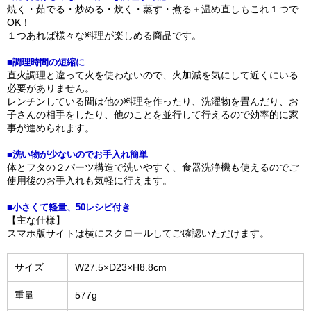
焼く・茹でる・炒める・炊く・蒸す・煮る＋温め直しもこれ１つで
OK！
１つあれば様々な料理が楽しめる商品です。
■調理時間の短縮に
直火調理と違って火を使わないので、火加減を気にして近くにいる
必要がありません。
レンチンしている間は他の料理を作ったり、洗濯物を畳んだり、お
子さんの相手をしたり、他のことを並行して行えるので効率的に家
事が進められます。
■洗い物が少ないのでお手入れ簡単
体とフタの２パーツ構造で洗いやすく、食器洗浄機も使えるのでご
使用後のお手入れも気軽に行えます。
■小さくて軽量、50レシピ付き
【主な仕様】
スマホ版サイトは横にスクロールしてご確認いただけます。
サイズ
W27.5×D23×H8.8cm
重量
577g