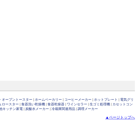
・オーブントースター
|
ホームベーカリー
|
コーヒーメーカー
|
ホットプレート
|
電気グリ
ュロースター
|
食器洗い乾燥機
|
食器乾燥器
|
ワインセラー
|
生ゴミ処理機
|
カセットコン
他キッチン家電
|
炭酸水メーカー
|
冷蔵庫関連用品
|
調理メーカー
▲ページトップへ