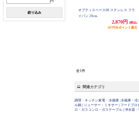
円
オプティスペースIH ステンレス フラ
絞り込み
イパン 20cm
2,870円
(税込)
287円分ポイント還元
全1件
関連カテゴリ
調理・キッチン家電・冷蔵庫
:
冷蔵庫・冷
ル鍋
|
ジューサー・ミキサー
|
フードプロ
ロ・ガスコンロ・ガステーブル
|
浄水器・