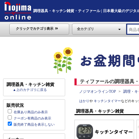
調理器具・キッチン雑貨・ティファール | 日本最大級のデジタル家電通
クリックでカテゴリ表示
全カテゴリ
ティファールの調理器具・
調理器具・キッチン雑貨
▲上のカテゴリに戻る
ノジマオンラインTOP
調理・キ
はかり
や
キッチンタイマー
などのキッ
販売状況
調理器具・キッチン雑貨
在庫あり商品のみ表示
クーポン有商品のみ表示
販売終了商品を表示しない