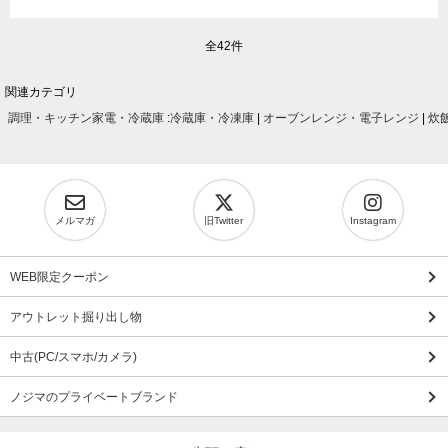
全42件
関連カテゴリ
調理・キッチン家電・冷蔵庫
:
冷蔵庫・冷凍庫
|
オーブンレンジ・電子レンジ
|
炊
メルマガ
旧Twitter
Instagram
WEB限定クーポン
アウトレット掘り出し物
中古(PC/スマホ/カメラ)
ノジマのプライベートブランド