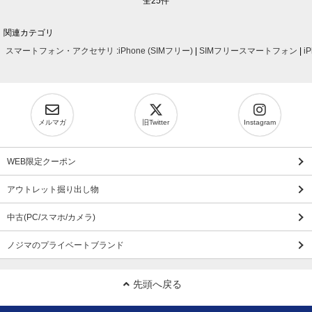
全25件
関連カテゴリ
スマートフォン・アクセサリ
:
iPhone (SIMフリー)
|
SIMフリースマートフォン
|
i
メルマガ
旧Twitter
Instagram
WEB限定クーポン
アウトレット掘り出し物
中古(PC/スマホ/カメラ)
ノジマのプライベートブランド
先頭へ戻る