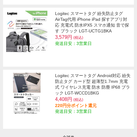
Logitec スマートタグ 紛失防止タグ
AirTag代用 iPhone iPad 探すアプリ対
応 充電式 防水IPX5 スマホ通知 音で探
す ブラック LGT-UCTG1BKA
3,579円
(税込)
発送目安：3営業日
Logitec スマートタグ Android対応 紛失
防止タグ カード型 超薄型1.7mm 充電
式 ワイヤレス充電 防水 防塵 IP68 ブラ
ック LGT-WCCD1BKG
4,408円
(税込)
220円分ポイント還元
発送目安：3営業日