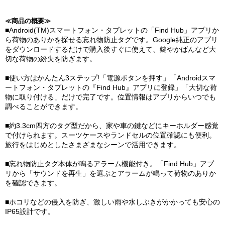
≪商品の概要≫
■Android(TM)スマートフォン・タブレットの「Find Hub」アプリか
ら荷物のありかを探せる忘れ物防止タグです。Google純正のアプリ
をダウンロードするだけで購入後すぐに使えて、鍵やかばんなど大
切な荷物の紛失を防ぎます。
■使い方はかんたん3ステップ!「電源ボタンを押す」「Androidスマ
ートフォン・タブレットの『Find Hub』アプリに登録」「大切な荷
物に取り付ける」だけで完了です。位置情報はアプリからいつでも
調べることができます。
■約3.3cm四方のタグ型だから、家や車の鍵などにキーホルダー感覚
で付けられます。スーツケースやランドセルの位置確認にも便利。
旅行をはじめとしたさまざまなシーンで活用できます。
■忘れ物防止タグ本体が鳴るアラーム機能付き。「Find Hub」アプ
リから「サウンドを再生」を選ぶとアラームが鳴って荷物のありか
を確認できます。
■ホコリなどの侵入を防ぎ、激しい雨や水しぶきがかかっても安心の
IP65設計です。