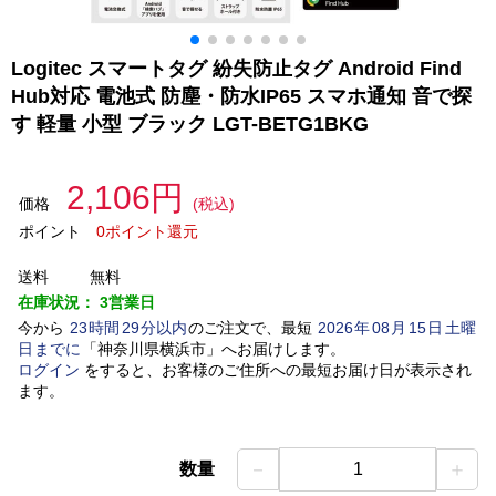
Logitec スマートタグ 紛失防止タグ Android Find
Hub対応 電池式 防塵・防水IP65 スマホ通知 音で探
す 軽量 小型 ブラック LGT-BETG1BKG
2,106円
価格
(税込)
ポイント
0ポイント還元
送料
無料
在庫状況：
3営業日
今から
23
時間
29
分以内
のご注文で、最短
2026
年
08
月
15
日
土曜
日
までに
「
神奈川県横浜市
」
へお届けします。
ログイン
をすると、お客様のご住所への最短お届け日が表示され
ます。
－
＋
数量
1