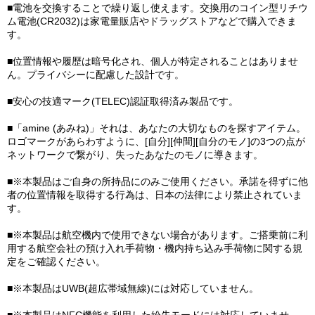
■電池を交換することで繰り返し使えます。交換用のコイン型リチウ
ム電池(CR2032)は家電量販店やドラッグストアなどで購入できま
す。
■位置情報や履歴は暗号化され、個人が特定されることはありませ
ん。プライバシーに配慮した設計です。
■安心の技適マーク(TELEC)認証取得済み製品です。
■「amine (あみね)」それは、あなたの大切なものを探すアイテム。
ロゴマークがあらわすように、[自分][仲間][自分のモノ]の3つの点が
ネットワークで繋がり、失ったあなたのモノに導きます。
■※本製品はご自身の所持品にのみご使用ください。承諾を得ずに他
者の位置情報を取得する行為は、日本の法律により禁止されていま
す。
■※本製品は航空機内で使用できない場合があります。ご搭乗前に利
用する航空会社の預け入れ手荷物・機内持ち込み手荷物に関する規
定をご確認ください。
■※本製品はUWB(超広帯域無線)には対応していません。