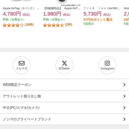
Apple AirTag（1パック） MX532ZP-A
【B級梱包品】 Apple AirTag 純正アクセサリー【AirTag ループ/ホワイト】 MX4F2FE-A
ＴＩＬＥ Ｉｎｃ Life360 Tile Sticker (2024) ブラック 2個パック 電池交換不可(最大約3年) RE-63012-AP
4,780円
1,980円
5,730円
2
(税込)
(税込)
(税込)
即納（在庫あり）
即納（在庫あり）
57円分ポイント還元
2
5営業日
5営
(18件)
(2件)
メルマガ
旧Twitter
Instagram
WEB限定クーポン
アウトレット掘り出し物
中古(PC/スマホ/カメラ)
ノジマのプライベートブランド