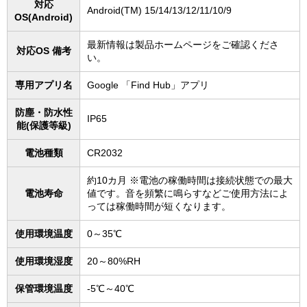
対応
Android(TM) 15/14/13/12/11/10/9
OS(Android)
最新情報は製品ホームページをご確認くださ
対応OS 備考
い。
専用アプリ名
Google 「Find Hub」アプリ
防塵・防水性
IP65
能(保護等級)
電池種類
CR2032
約10カ月 ※電池の稼働時間は接続状態での最大
電池寿命
値です。音を頻繁に鳴らすなどご使用方法によ
っては稼働時間が短くなります。
使用環境温度
0～35℃
使用環境湿度
20～80%RH
保管環境温度
-5℃～40℃