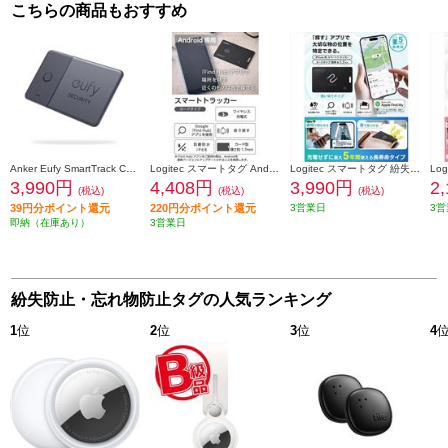
こちらの商品もおすすめ
Anker Eufy SmartTrack Card Android [ブラック/カード型/紛失防止トラッカー/Android対応] T87B5N11
Logitec スマートタグ Android対応 紛失防止タグ カード型 超薄型1.7mm 充電式 ワイヤレス充電 防水 防塵 IP68 ブラック LGT-WCCD1BKG
Logitec スマートタグ 紛失防止 カード 厚み1.7mm 電池寿命最大5年 使い切りタイプ 防水・防塵 IP68 ブラック LGT-NNCD1BKA
3,990円
4,408円
3,990円
2
(税込)
(税込)
(税込)
39円分ポイント還元
220円分ポイント還元
3営業日
3営
即納（在庫あり）
3営業日
紛失防止・忘れ物防止タグの人気ランキング
1
位
2
位
3
位
4