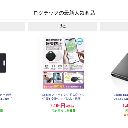
ロジテックの最新人気商品
3
位
ッカー 紛失
Logitec スマートタグ 紛失防止 タ
Logitec 
.7mm 充
グ 電池交換タイプ 防水・防塵 IP6
USB3.2 
応 防水仕
5 置き忘れ防止アラーム スマート
ブラッ
2,106円
1,
)
(税込)
WCSTC01B
トラッカー ブラック LGT-BETG1B
KA
業日
発送目安:
3営業日
発