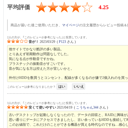
平均評価
4.25
商品が届いた後ご使用いただき、
マイページ
の注文履歴からレビュー投稿＆
2人の方が、｢このレビューが参考になった｣と投票しています。
音が！
2023/03/29
(
P123
さん )
他サイトでかなり酷評の多い製品。
とりあえず初期動作は問題なしでした。
気になる点が作動音ですかね。
プラスチックの振動音がすごいです。
音が気になる方は控えた方が宜しいかと。
外付けHDDを数買うとコンセント、配線が多くなるのが嫌で2個入れのを買って
はい
いいえ
このレビューは参考になりましたか？
3人の方が、｢このレビューが参考になった｣と投票しています。
安くて使いやすい
2021/04/19
(
こうちゃん344
さん )
古いデスクトップが起動しなくなったので、データの回収と、RAIDに興味が
思い通りにデータにアクセスできましたし、古い余っているHDDも接続してR
このお値段で、これだけのことができる機器が買える時代なのですね…感心