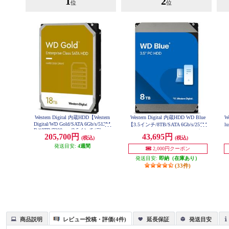
1
2
位
位
Western Digital 内蔵HDD【Western
Western Digital 内蔵HDD WD Blue
W
Digital/WD Gold/SATA 6Gb/s/512M
【3.5インチ/8TB/SATA 6Gb/s/256M
l
B/18TB/7200rpm/3.5インチ/データ
B/5640rpm/CMR/デスクトップ向
4
205,700円
43,695円
センター向け】 WD181KRYZ
(税込)
(税込)
け/2023年12月モデル】 WD80EAA
S
Z
発送目安:
4週間
2,000円クーポン
発送目安:
即納（在庫あり）
(33件)
商品説明
レビュー投稿・評価(4件)
延長保証
発送目安