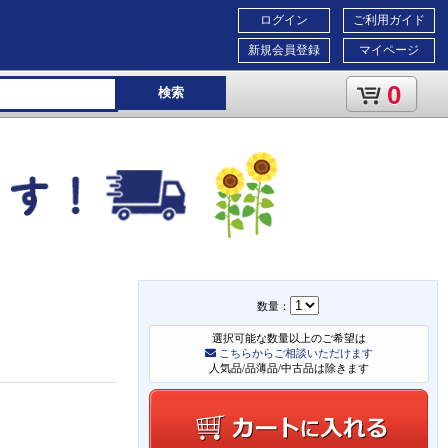
ログイン
ご利用ガイド
新規会員登録
マイページ
0
検索
数量：
選択可能な数量以上のご希望は
こちらからご相談いただけます
人気品/品薄品/中古品は除きます