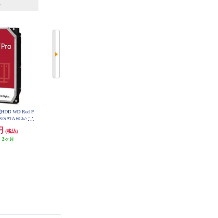
6
7
位
位
位
内蔵HDD WD Red P
Western Digital 内蔵HDD WD Red P
Lexar 内蔵SSD Lexar NM610PRO
M.2 2280 1TB LNM610P001T-RNN
SATA 6Gb/s/51
lus【3.5インチ/12TB/SATA 6Gb/s/7
NG
MR/NAS向け】
200rpm/512MBキャッシュ/CMR/N
0円
73,389円
22,800円
(税込)
(税込)
(税込)
KFGX
AS向け/2025年5月モデル】 WD120
EFGX
:
2ヶ月
発送目安:
即納（在庫あり）
2,000円クーポン
発送目安:
3ヶ月