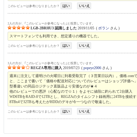
はい
いいえ
このレビューは参考になりましたか？
2人の方が、｢このレビューが参考になった｣と投票しています。
LGB-2BRHU3 認識しました
2019/11/05
(
ボラン
さん )
スマートフォンでも利用でき、想定通りの機器でした。
はい
いいえ
このレビューは参考になりましたか？
3人の方が、｢このレビューが参考になった｣と投票しています。
REGZA専用に購入
2019/07/23
(
popeye2006
さん )
週末に注文して週明けの火曜日に到着受取完了（３営業日以内）。価格.com
と、ここまで書いて「価格や配送対応についてのレビューはショップ評価へ
型番違いの同品ロジテック直販品より安価なのが★４
他のレビューでの悪評（心配なので☆１）をよそに値段に釣られて2台購入
WD6TBをRAID-0で12TBとし、REGZAのタイムシフト録画用に24TBを接続
8TBx4で32TBも考えたがHDDのデキが今一つなので敬遠した。
はい
いいえ
このレビューは参考になりましたか？