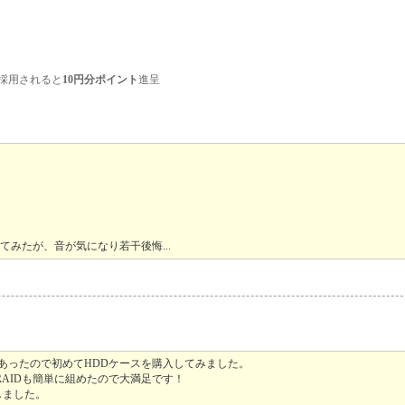
採用されると
10円分ポイント
進呈
みたが、音が気になり若干後悔...
あったので初めてHDDケースを購入してみました。
AIDも簡単に組めたので大満足です！
しました。