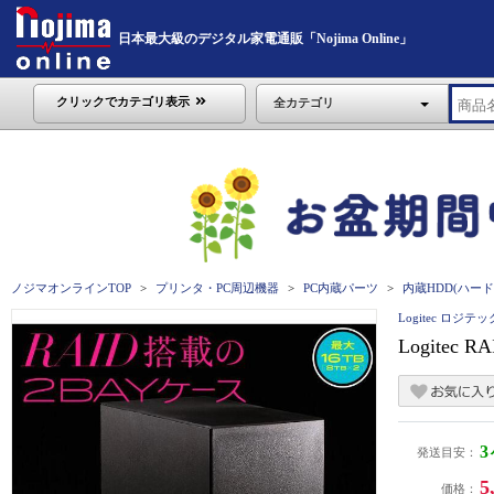
日本最大級のデジタル家電通販「Nojima Online」
クリックでカテゴリ表示
全カテゴリ
ノジマオンラインTOP
プリンタ・PC周辺機器
PC内蔵パーツ
内蔵HDD(ハード
Logitec ロジテッ
Logitec
発送目安：
5
価格：