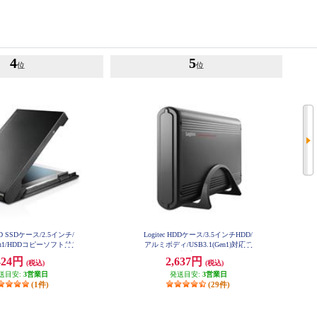
4
5
位
位
HDD SSDケース/2.5インチ/
Logitec HDDケース/3.5インチHDD/
Gen1/HDDコピーソフト付/
アルミボディ/USB3.1(Gen1)対応/S
ク LGB-PBSU3S
ATA3対応 LGB-EKU3
424円
2,637円
(税込)
(税込)
送目安:
3営業日
発送目安:
3営業日
(1件)
(29件)