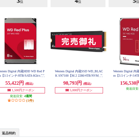
3
4
5
位
位
estern Digital 内蔵HDD WD Red P
Western Digital 内蔵SSD WD_BLAC
Western Digital 
us【3.5インチ/8TB/SATA 6Gb/s/56
K SN7100【M.2 2280/4TB/NVMe/2
ro【3.5インチ/14TB/
0rpm/256MBキャッシュ/CMR/NA
025年5月モデル】 WDS400T4X0E
2MBキャッシュ/C
55,422円
98,793円
156,53
(税込)
(税込)
WD142
向け/2023年12月モデル】 WD80E
FPX
発送目安
1,500円クーポン
5,000円クーポン
発送目安:
4週間
(1件)
返品特約