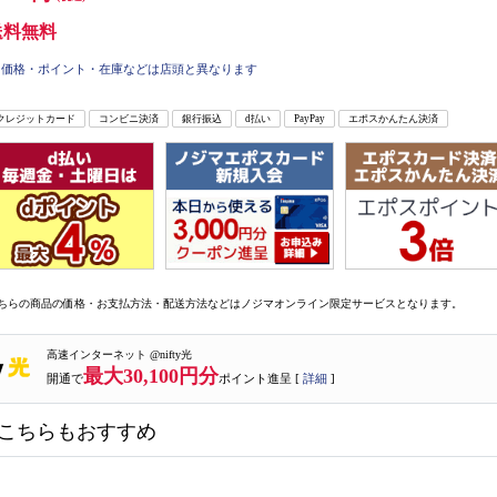
送料無料
価格・ポイント・在庫などは店頭と異なります
クレジットカード
コンビニ決済
銀行振込
d払い
PayPay
エポスかんたん決済
ちらの商品の価格・お支払方法・配送方法などはノジマオンライン限定サービスとなります。
高速インターネット @nifty光
最大30,100円分
開通で
ポイント進呈 [
詳細
]
こちらもおすすめ