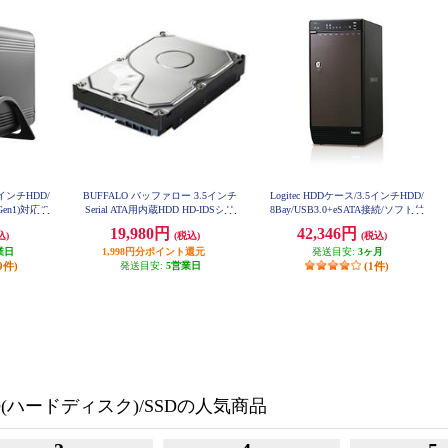
.5インチHDD/
BUFFALO バッファロー 3.5インチ
Logitec HDDケース/3.5インチHDD/
en1)対応/S
Serial ATA用内蔵HDD HD-IDSシリ
8Bay/USB3.0+eSATA接続/ソフト付
LGB-8BNHEU3
EKU3
ーズ 1TB HD-ID1.0TS HD-ID10TS
19,980円
42,346円
込)
(税込)
(税込)
業日
1,998円分ポイント還元
発送目安:
3ヶ月
9件)
発送目安:
5営業日
(1件)
(ハードディスク)/SSDの人気商品