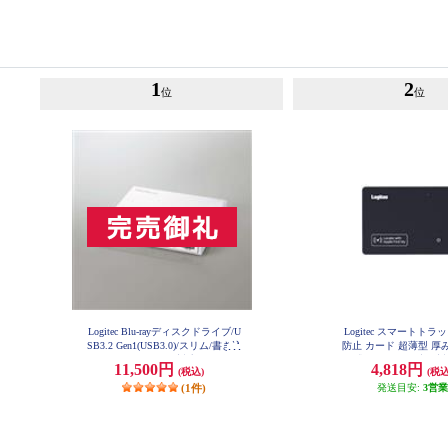
1
2
位
位
Logitec Blu-rayディスクドライブ/U
Logitec スマートトラ
SB3.2 Gen1(USB3.0)/スリム/書き込
防止 カード 超薄型 厚み1
みソフト付/UHDBD対応/ホワイト
電式 ワイヤレス充電対
11,500円
4,818円
(税込)
(税込
LBD-PWA6U3LWH
様 IPX8 ブラック LGT-
K
(1件)
発送目安:
3営