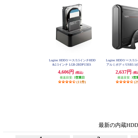
Logitec HDDケース/3.5インチHDD
Logitec HDDケース/3
&2.5インチ LGB-2BDPU3ES
アルミボディ/USB3.1(G
ATA3対応 LGB-
4,606円
2,637円
(税込)
(税
発送目安:
3営業日
発送目安:
3営
(11件)
(2
最新の内蔵HDD