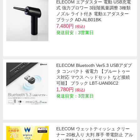
ELECOM エアダスター 電動 USB充電
式 強力ブロワー 3段階風量調整 3種類
ノズル ライト付き 電動エアダスター
ブラック AD-ALB01BK
7,480円
(税込)
発送目安：3営業日
ELECOM Bluetooth Ver5.3 USBアダプ
タ コンパクト 省電力 【ブルートゥー
ス対応 マウス ヘッドセット など接続
可能】 ブラック LBT-UAN06C2
1,780円
(税込)
発送目安：3営業日
ELECOM ウェットティッシュ クリー
ナー 20枚入り 大判 厚手 帯電防止 アル