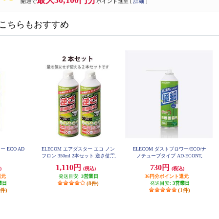
最大30,100円分
開通で
ポイント進呈 [
詳細
]
こちらもおすすめ
 ECO AD
ELECOM エアダスター エコ ノン
ELECOM ダストブロワー/ECO/ナ
フロン 350ml 2本セット 逆さ使用
ノチューブタイプ AD-ECONT
可能 ノズル付き AD-ECOMW
1,110円
730円
)
(税込)
(税込)
還元
発送目安:
3営業日
36円分ポイント還元
業日
(8件)
発送目安:
3営業日
2件)
(1件)