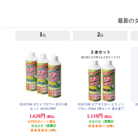
最新の
1
2
位
位
ELECOM ダストブロワー ECO 3本
ELECOM エアダスター エコ ノン
E
セット AD-ECOMT
フロン 350ml 2本セット 逆さ使用
可能 ノズル付き AD-ECOMW
1,620円
1,110円
(税込)
(税込)
81円分ポイント還元
発送目安:
3営業日
発送目安:
3営業日
(8件)
(4件)