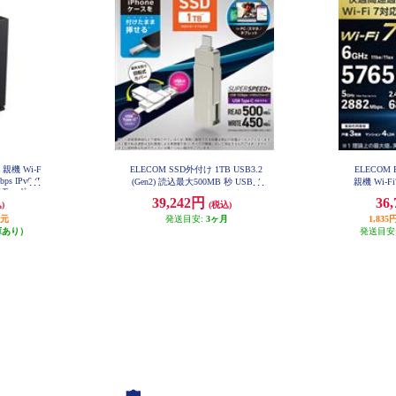
 親機 Wi-F
ELECOM SSD外付け 1TB USB3.2
ELECOM 
bps IPv6 (I
(Gen2) 読込最大500MB 秒 USBメ
親機 Wi-Fi7
家モード ブ
モリ型 ポータブル 回転式 高速 Ty
688Mbps I
39,242円
36
GS2-B
)
(税込)
peC USB-A両対応 シルバー ESD-E
bps AI
PA1000GSV
WR
還元
発送目安:
3ヶ月
1,8
庫あり）
発送目安