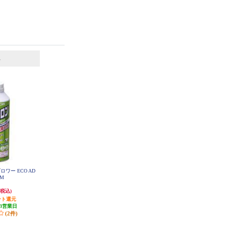
位
ロワー ECO AD
OM
(税込)
ント還元
3営業日
(2件)