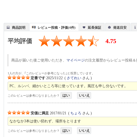
商品説明
レビュー投稿・評価(4件)
延長保証
発送目安
平均評価
4.75
商品が届いた後ご使用いただき、
マイページ
の注文履歴からレビュー投稿＆
1人の方が、｢このレビューが参考になった｣と投票しています。
定番です
2025/11/22
(
さてれい
さん )
PC、ルンバ、細かいところ等に使っています。風圧も申し分ないです。
はい
いいえ
このレビューは参考になりましたか？
安価に満足
2017/01/21
(
ちょろ
さん )
なかなか3本は使い切れず、場所をとります
はい
いいえ
このレビューは参考になりましたか？