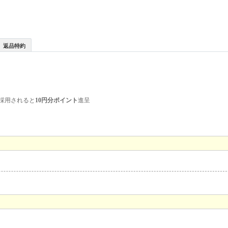
返品特約
採用されると
10円分ポイント
進呈