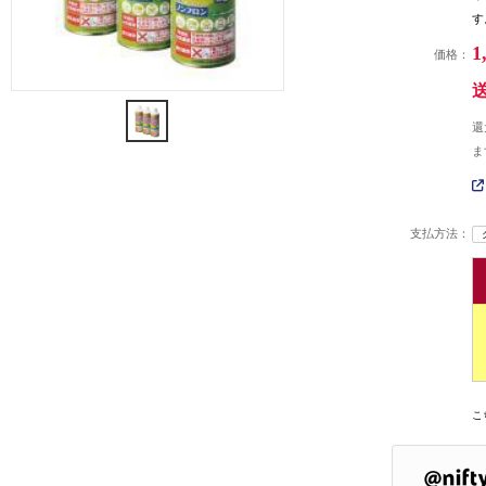
す
1
価格：
還
ま
支払方法：
こ