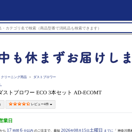
クリーニング用品
ダストブロワー
ム
 ダストブロワー ECO 3本セット AD-ECOMT
レビュー4件
3営業日
17
6
2026
08
15
土曜日
から
時間
分以内
のご注文で、最短
年
月
日
までに
「
神奈川県