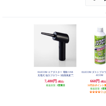
ELECOM エアダスター 電動 USB
ELECOM ダストブロワー
-ECOM
充電式 強力ブロワー 3段階風量調
整 3種類ノズル ライト付き 電動エ
7,480円
660円
(税込)
(税込
アダスター ブラック AD-ALB01B
K
発送目安:
3営業日
33円分ポイント
発送目安:
3営
(