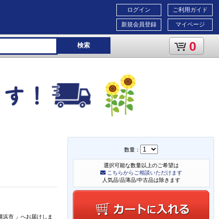
ログイン
ご利用ガイド
新規会員登録
マイページ
0
検索
数量：
選択可能な数量以上のご希望は
こちらからご相談いただけます
人気品/品薄品/中古品は除きます
横浜市
」
へお届けしま