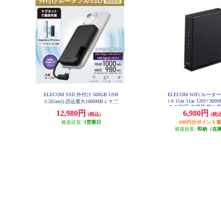
ELECOM SSD 外付け 500GB USB
ELECOM WiFi ルーター
i 6 11ax 11ac 1201+300M
3.2(Gen2) 読込最大1000MB s マグ
PoE)対応 中継器 離れ
ネット付き USB-Cケーブル一体型
12,980円
6,980円
ラック WRC-X1500
(税込)
(税込
ポータブル ブラック ESD-EPB050
0GBK
発送目安:
3営業日
698円分ポイント
発送目安:
即納（在