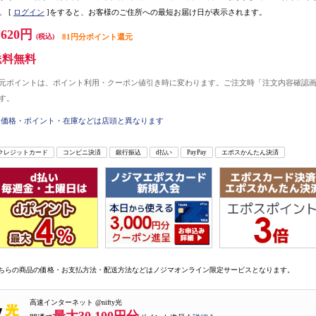
。
[
ログイン
]をすると、お客様のご住所への最短お届け日が表示されます。
,620円
(税込)
81円分ポイント還元
送料無料
元ポイントは、ポイント利用・クーポン値引き時に変わります。ご注文時「注文内容確認
す。
価格・ポイント・在庫などは店頭と異なります
クレジットカード
コンビニ決済
銀行振込
d払い
PayPay
エポスかんたん決済
ちらの商品の価格・お支払方法・配送方法などはノジマオンライン限定サービスとなります。
高速インターネット @nifty光