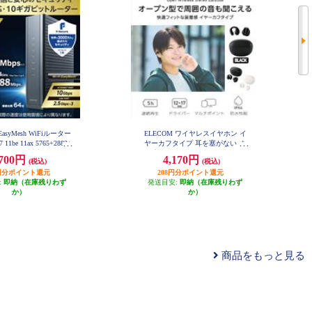
EasyMesh WiFiルーター
ELECOM ワイヤレスイヤホン イ
 11be 11ax 5765+2882+
ヤーカフタイプ 耳を塞がない オ
Pv6 (IPoE)対応 有線 10G
ープンイヤー Bluetooth 5.4 マルチ
,700円
4,170円
(税込)
(税込)
セキュリティ搭載 ブラック
ポイント 軽量 ブラック LBT-OWS
C-BE94XSD-B
03BK
35円分ポイント還元
208円分ポイント還元
:
即納（在庫残りわず
発送目安:
即納（在庫残りわず
か）
か）
商品をもっと見る