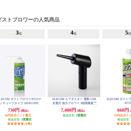
ダストブロワーの人気商品
3
4
5
位
位
LECOM ダストブロワー/ECO/ナ
ELECOM エアダスター 電動 USB
ELECOM ダストブ
-EC
ノチューブタイプ AD-ECONT
充電式 強力ブロワー 3段階風量調
整 3種類ノズル ライト付き 電動エ
730円
7,480円
660円
(税込)
(税込)
アダスター ブラック AD-ALB01B
K
36円分ポイント還元
発送目安:
3営業日
33円分ポイ
発送目安:
3営業日
発送目安:
(1件)