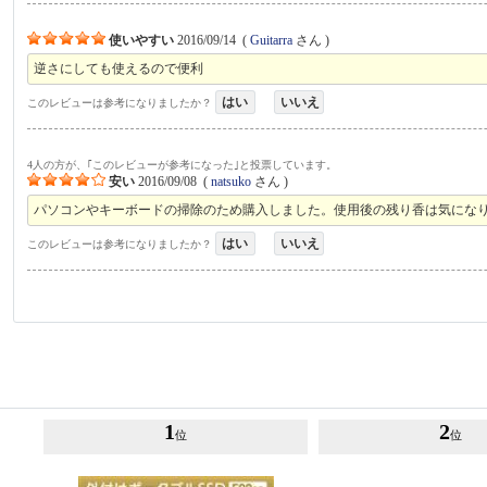
使いやすい
2016/09/14
(
Guitarra
さん )
逆さにしても使えるので便利
はい
いいえ
このレビューは参考になりましたか？
4人の方が、｢このレビューが参考になった｣と投票しています。
安い
2016/09/08
(
natsuko
さん )
パソコンやキーボードの掃除のため購入しました。使用後の残り香は気にな
はい
いいえ
このレビューは参考になりましたか？
1
2
位
位