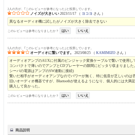
2人の方が、｢このレビューが参考になった｣と投票しています。
ノイズが大きいい
2023/11/17
（
ヨコヨ
さん ）
異なるオーディオ機に試したがノイズが大きく除去できない
はい
いいえ
このレビューは参考になりましたか？
5人の方が、｢このレビューが参考になった｣と投票しています。
オーディオに繋いでます。
2023/08/25
（
KAMIMIZO
さん ）
オーディオアンプのAUXに付属のピンジャック変換ケーブルで繋いで使用し
コンパクトで薄いのでアンプとCDプレーヤーの隙間にピッタリ収まりました。ス
シーバの電源はアンプのSW連動に接続)
繋いだ相手がオーディオアンプなのでパワーが無く、特に低音が乏しいのは
旧いオーディオ機器ですが、Bluetoothが使えるようになり、個人的には大満
購入して良かった。
はい
いいえ
このレビューは参考になりましたか？
商品説明