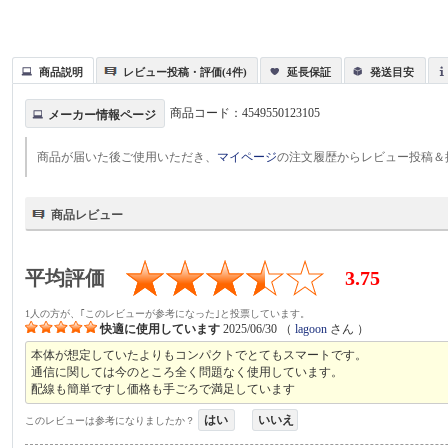
商品説明
レビュー投稿・評価(4件)
延長保証
発送目安
商品コード：
4549550123105
メーカー情報ページ
商品が届いた後ご使用いただき、
マイページ
の注文履歴からレビュー投稿＆
商品レビュー
平均評価
3.75
1人の方が、｢このレビューが参考になった｣と投票しています。
快適に使用しています
2025/06/30
（
lagoon
さん ）
本体が想定していたよりもコンパクトでとてもスマートです。
通信に関しては今のところ全く問題なく使用しています。
配線も簡単ですし価格も手ごろで満足しています
はい
いいえ
このレビューは参考になりましたか？