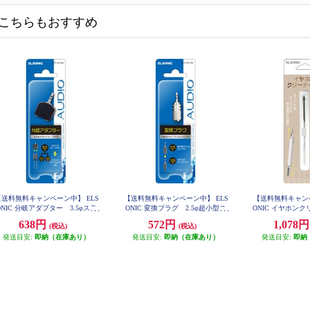
こちらもおすすめ
【送料無料キャンペーン中】 ELS
【送料無料キャンペーン中】 ELS
【送料無料キャンペ
ONIC 分岐アダプター 3.5φステ
ONIC 変換プラグ 2.5φ超小型ス
ONIC イヤホンク
レオミニプラグ ステレオミニジ
テレオミニプラグ-3.5φステレオミ
イト ECW
638円
572円
1,078
(税込)
(税込)
ャックX2へ分岐 EFP-AV108S
ニジャック EFP-AV112S
発送目安:
即納（在庫あり）
発送目安:
即納（在庫あり）
発送目安:
即納