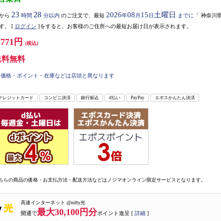
23
28
2026
08
15
土曜日
から
時間
分以内
のご注文で、最短
年
月
日
までに
「
神奈川
す。
[
ログイン
]をすると、お客様のご住所への最短お届け日が表示されます。
,771円
(税込)
送料無料
価格・ポイント・在庫などは店頭と異なります
クレジットカード
コンビニ決済
銀行振込
d払い
PayPay
エポスかんたん決済
ちらの商品の価格・お支払方法・配送方法などはノジマオンライン限定サービスとなります。
高速インターネット @nifty光
最大30,100円分
開通で
ポイント進呈 [
詳細
]