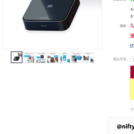
今
ま
3
価格：
支払方法：
こ