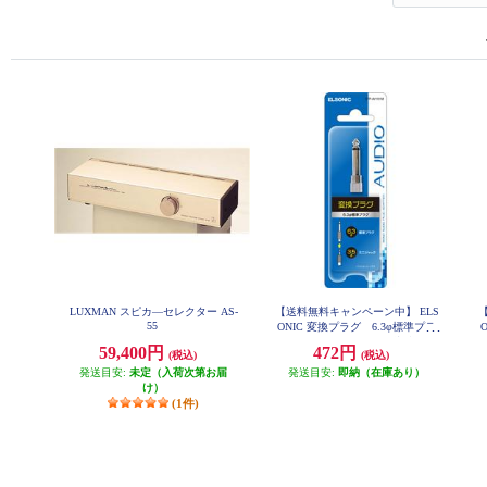
LUXMAN スピカ―セレクター AS-
【送料無料キャンペーン中】 ELS
55
ONIC 変換プラグ 6.3φ標準プラ
グ 3.5φミニジャックと接続 EFP-
59,400円
472円
(税込)
(税込)
AV101M
発送目安:
未定（入荷次第お届
発送目安:
即納（在庫あり）
け）
(1件)