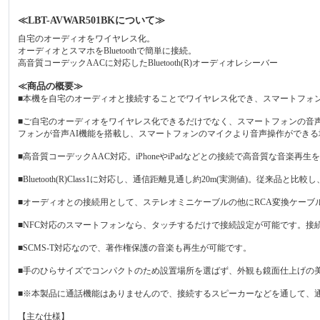
≪LBT-AVWAR501BKについて≫
自宅のオーディオをワイヤレス化。
オーディオとスマホをBluetoothで簡単に接続。
高音質コーデックAACに対応したBluetooth(R)オーディオレシーバー
≪商品の概要≫
■本機を自宅のオーディオと接続することでワイヤレス化でき、スマートフォンなどの
■ご自宅のオーディオをワイヤレス化できるだけでなく、スマートフォンの音声
フォンが音声AI機能を搭載し、スマートフォンのマイクより音声操作ができる
■高音質コーデックAAC対応。iPhoneやiPadなどとの接続で高音質な音楽再生
■Bluetooth(R)Class1に対応し、通信距離見通し約20m(実測値)。従来品
■オーディオとの接続用として、ステレオミニケーブルの他にRCA変換ケー
■NFC対応のスマートフォンなら、タッチするだけで接続設定が可能です。接
■SCMS-T対応なので、著作権保護の音楽も再生が可能です。
■手のひらサイズでコンパクトのため設置場所を選ばず、外観も鏡面仕上げの
■※本製品に通話機能はありませんので、接続するスピーカーなどを通して、
【主な仕様】