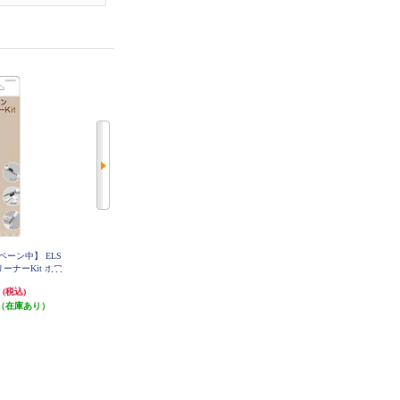
ーン中】 ELS
【送料無料キャンペーン中】 ELS
AZLA ライブ用耳栓 POM1000 Ⅱ
Silver AZL-POM1000-II-SLV
リーナーKit ホワ
ONIC 変換プラグ 6.3φステレオ
-EC01
標準プラグ EFP-AV105S
円
593円
5,500円
(税込)
(税込)
(税込)
（在庫あり）
発送目安:
即納（在庫あり）
発送目安:
3営業日