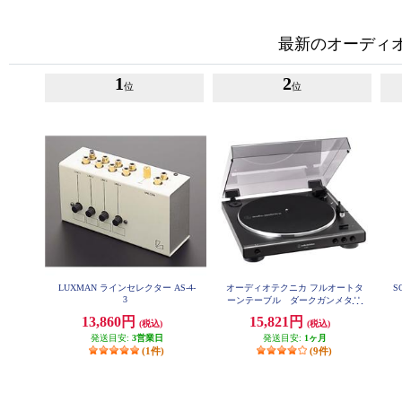
最新のオーディ
1
2
位
位
LUXMAN ラインセレクター AS-4-
オーディオテクニカ フルオートタ
S
3
ーンテーブル ダークガンメタリ
ック AT-LP60X-DGM
13,860円
15,821円
(税込)
(税込)
発送目安:
3営業日
発送目安:
1ヶ月
(1件)
(9件)