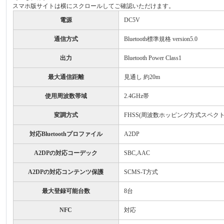
スマホ版サイトは横にスクロールしてご確認いただけます。
電源
DC5V
通信方式
Bluetooth標準規格 version5.0
出力
Bluetooth Power Class1
最大通信距離
見通し 約20m
使用周波数帯域
2.4GHz帯
変調方式
FHSS(周波数ホッピング方式スペク
対応Bluetoothプロファイル
A2DP
A2DPの対応コーデック
SBC,AAC
A2DPの対応コンテンツ保護
SCMS-T方式
最大登録可能台数
8台
NFC
対応