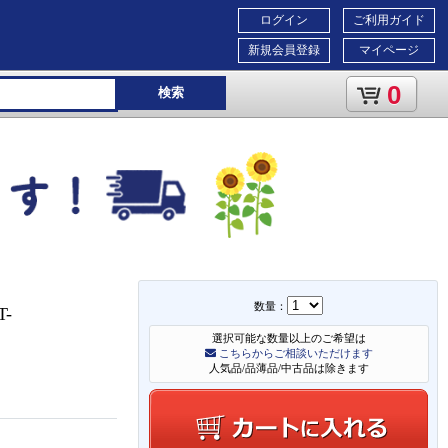
ログイン
ご利用ガイド
新規会員登録
マイページ
0
検索
数量：
-
選択可能な数量以上のご希望は
こちらからご相談いただけます
人気品/品薄品/中古品は除きます