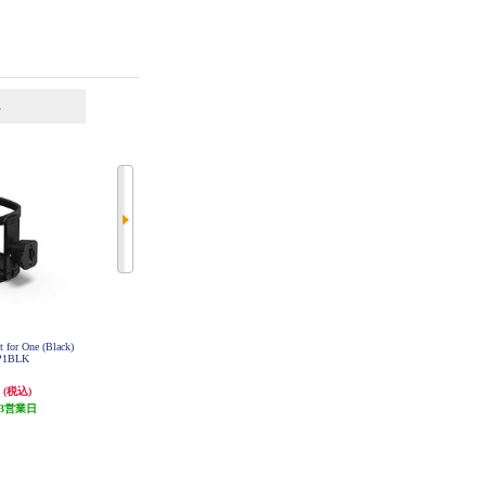
6
7
位
位
位
for One (Black)
LUXMAN キャノンコード（BA
オーディオテクニカ フルオートタ
P1BLK
L） JPC-150
ーンテーブル レッド AT-LP60X-
RD
円
16,038円
15,821円
(税込)
(税込)
(税込)
3営業日
発送目安:
3営業日
発送目安:
2ヶ月
(2件)