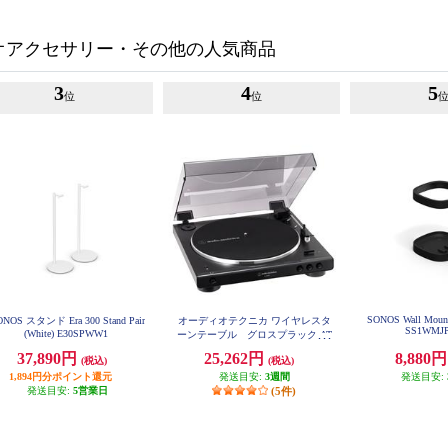
オアクセサリー・その他の人気商品
3
4
5
位
位
SONOS Wall Mount 
ONOS スタンド Era 300 Stand Pair
オーディオテクニカ ワイヤレスタ
SS1WMJ
(White) E30SPWW1
ーンテーブル グロスプラック AT
-LP60XBT-GBK
37,890円
25,262円
8,880
(税込)
(税込)
1,894円分ポイント還元
発送目安:
3週間
発送目安:
発送目安:
5営業日
(5件)