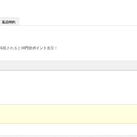
返品特約
掲載されると
10円分ポイント
進呈！