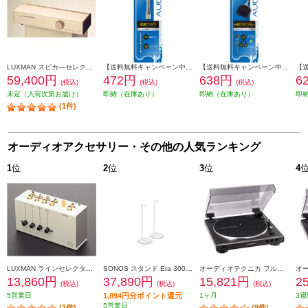
LUXMAN スピカ―セレクター AS-55
【送料無料キャンペーン中】 ELSONIC 変換プラグ 6.3φ標準プラグ 3.5φミニジャックと接続 EFP-AV101M
【送料無料キャンペーン中】 ELSONIC 分岐アダプター 3.5φステレオミニプラグ ステレオミニジャックX2へ分岐 EFP-AV108S
59,400円
472円
638円
6
(税込)
(税込)
(税込)
未定（入荷次第お届け）
即納（在庫あり）
即納（在庫あり）
即
(1件)
オーディオアクセサリー・その他の人気ランキング
1
位
2
位
3
位
4
LUXMAN ラインセレクター AS-4-3
SONOS スタンド Era 300 Stand Pair (White) E30SPWW1
オーディオテクニカ フルオートターンテーブル ダークガンメタリック AT-LP60X-DGM
13,860円
37,890円
15,821円
2
(税込)
(税込)
(税込)
5営業日
1,894円分ポイント還元
1ヶ月
3週
5営業日
(1件)
(9件)