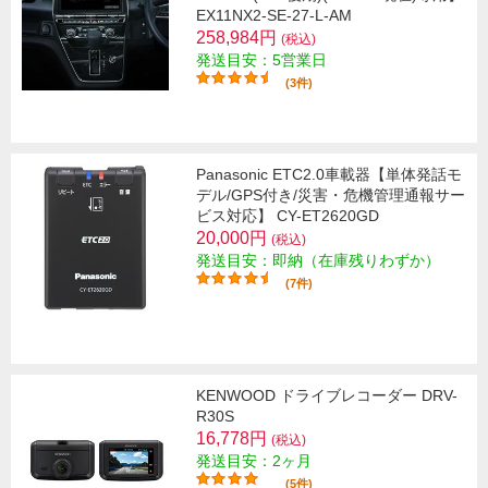
EX11NX2-SE-27-L-AM
258,984円
(税込)
発送目安：5営業日
(3件)
Panasonic ETC2.0車載器【単体発話モ
デル/GPS付き/災害・危機管理通報サー
ビス対応】 CY-ET2620GD
20,000円
(税込)
発送目安：即納（在庫残りわずか）
(7件)
KENWOOD ドライブレコーダー DRV-
R30S
16,778円
(税込)
発送目安：2ヶ月
(5件)