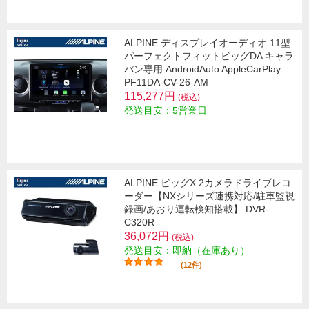
ALPINE ディスプレイオーディオ 11型
パーフェクトフィットビッグDA キャラ
バン専用 AndroidAuto AppleCarPlay
PF11DA-CV-26-AM
115,277円
(税込)
発送目安：5営業日
ALPINE ビッグX 2カメラドライブレコ
ーダー【NXシリーズ連携対応/駐車監視
録画/あおり運転検知搭載】 DVR-
C320R
36,072円
(税込)
発送目安：即納（在庫あり）
(12件)