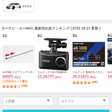
カーナビ・カーAVの 最新売れ筋ランキング
( 07日 19:21 更新 )
1
位
2
位
3
位
4
ALPINE ステアリングリモコン接続コード アルパイン製カーナビ/ディスプレイオーディオZシリーズ対応 KTX-G501R
コムテック 200万画素GPS付ドライブレコーダー(3年保証) HDR204G
コムテック 前後2力メラドライブレコ一ダ一 ZDR-750D
900円
15,267円
26,516円
1
(税込)
(税込)
(税込)
27円分ポイント還元
(2件)
(3件)