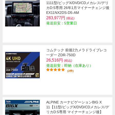
1111型/ビッグX/DVD/CDメカレス/デリ
カD:5専用 26年1月マイナーチェンジ後
EX11NX2DS-D5-AM
283,977円
(税込)
発送目安：5営業日
コムテック 前後2力メラドライブレコ
一ダ一 ZDR-750D
26,516円
(税込)
発送目安：即納（在庫あり）
(2件)
ALPINE カーナビゲーションBIG X
11【11型/ビッグX/DVD/CDメカレス/デ
リカD:5専用 マイナーチェンジ後】