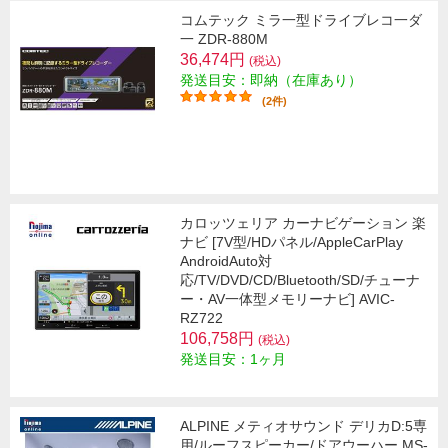
コムテック ミラ一型ドライブレコ一ダ
一 ZDR-880M
36,474円
(税込)
発送目安：即納（在庫あり）
(2件)
カロッツェリア カーナビゲーション 楽
ナビ [7V型/HDパネル/AppleCarPlay
AndroidAuto対
応/TV/DVD/CD/Bluetooth/SD/チューナ
ー・AV一体型メモリーナビ] AVIC-
RZ722
106,758円
(税込)
発送目安：1ヶ月
ALPINE メティオサウンド デリカD:5専
用/ルーフスピーカー/ドアウーハー MS-