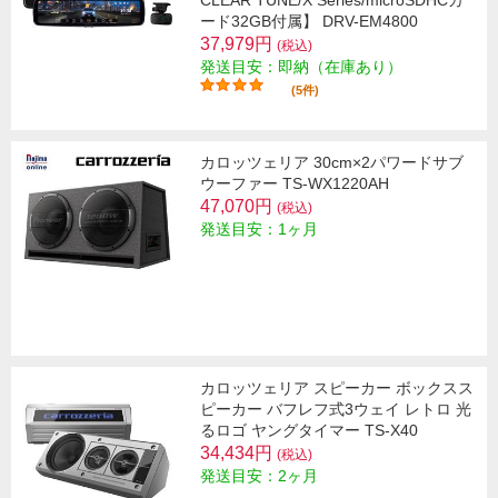
CLEAR TUNE/X Series/microSDHCカ
ード32GB付属】 DRV-EM4800
37,979円
(税込)
発送目安：即納（在庫あり）
(5件)
カロッツェリア 30cm×2パワードサブ
ウーファー TS-WX1220AH
47,070円
(税込)
発送目安：1ヶ月
カロッツェリア スピーカー ボックスス
ピーカー バフレフ式3ウェイ レトロ 光
るロゴ ヤングタイマー TS-X40
34,434円
(税込)
発送目安：2ヶ月