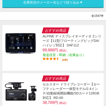
在庫状況やメーカー名などで絞り込み▼
全1547件
おすすめ商品
ALPINE ディスプレイオーディオ Zシリ
ーズ【11型/フローティングビッグDA/
ハイレゾ対応】 DAF11Z
89,988円
(税込)
発送目安：即納（在庫あり）
(6件)
おすすめ商品
セルスター ドライブレコーダー【セー
フティレーダー一体型モデル/2.4イン
チ/自動録画開始機能/SDカード128GB
対応】 RD-60
38,789円
(税込)