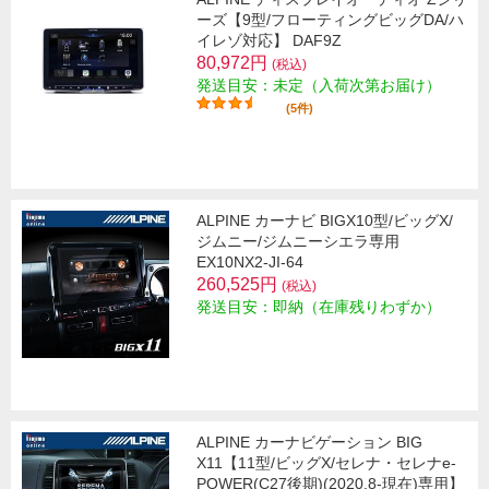
ーズ【9型/フローティングビッグDA/ハ
イレゾ対応】 DAF9Z
80,972円
(税込)
発送目安：未定（入荷次第お届け）
(5件)
ALPINE カーナビ BIGX10型/ビッグX/
ジムニー/ジムニーシエラ専用
EX10NX2-JI-64
260,525円
(税込)
発送目安：即納（在庫残りわずか）
ALPINE カーナビゲーション BIG
X11【11型/ビッグX/セレナ・セレナe-
POWER(C27後期)(2020.8-現在)専用】