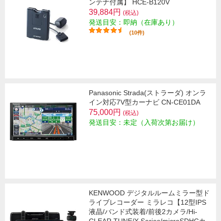
ンテナ付属】 HCE-B120V
39,884円
(税込)
発送目安：即納（在庫あり）
(10件)
Panasonic Strada(ストラーダ) オンラ
イン対応7V型カーナビ CN-CE01DA
75,000円
(税込)
発送目安：未定（入荷次第お届け）
KENWOOD デジタルルームミラー型ド
ライブレコーダー ミラレコ【12型IPS
液晶/バンド式装着/前後2カメラ/Hi-