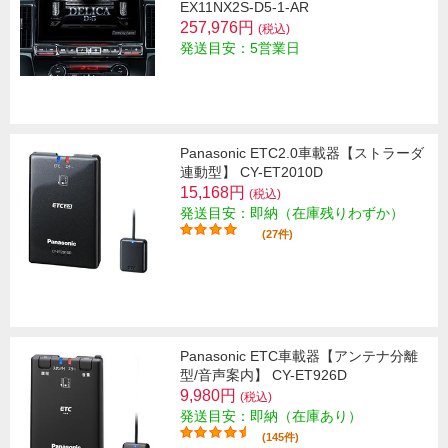
EX11NX2S-D5-1-AR
257,976円
(税込)
発送目安：5営業日
Panasonic ETC2.0車載器【ストラーダ
連動型】 CY-ET2010D
15,168円
(税込)
発送目安：即納（在庫残りわずか）
(27件)
Panasonic ETC車載器【アンテナ分離
型/音声案内】 CY-ET926D
9,980円
(税込)
発送目安：即納（在庫あり）
(145件)