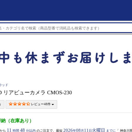
ンウッド
D リアビューカメラ CMOS-230
レビュー48件
即納（在庫あり）
11
48
2026
08
11
火曜日
から
時間
分以内
のご注文で、最短
年
月
日
までに
「
神奈川