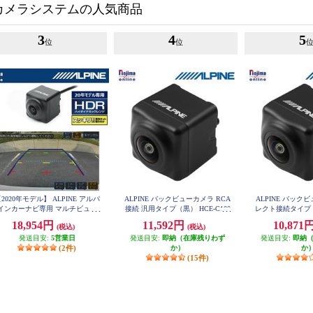
カメラシステムの人気商品
3
4
5
位
位
2020年モデル】 ALPINE アルパ
ALPINE バックビューカメラ RCA
ALPINE バック
インカーナビ専用 マルチビュー
接続 汎用タイプ（黒） HCE-C100
レクト接続タイプ (黒)
0
D
ックカメラ(黒) HCE-C20HD-RD
18,954円
11,592円
10,871
(税込)
(税込)
発送目安:
5営業日
発送目安:
即納（在庫残りわず
発送目安:
即納
(2件)
か）
か
(15件)