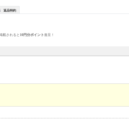
返品特約
掲載されると
10円分ポイント
進呈！