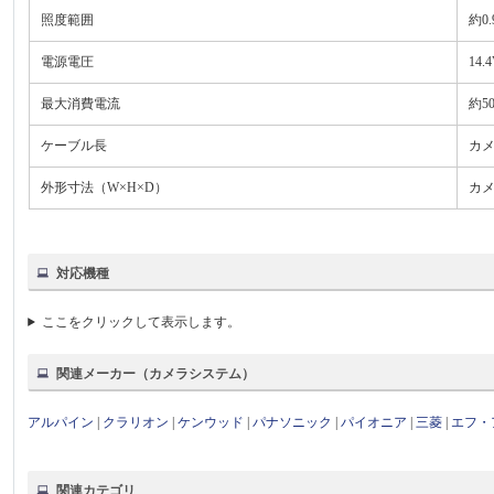
照度範囲
約0.
電源電圧
14.
最大消費電流
約5
ケーブル長
カメ
外形寸法（W×H×D）
カメラ
対応機種
ここをクリックして表示します。
関連メーカー（カメラシステム）
アルパイン
|
クラリオン
|
ケンウッド
|
パナソニック
|
パイオニア
|
三菱
|
エフ・
関連カテゴリ