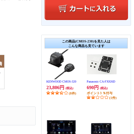
この商品(CMOS-230)を見た人は
こんな商品も見ています
KENWOOD CMOS-320
Panasonic CA-FX926D
23,806円
690円
(税込)
(税込)
ポイント
3
％付与
(8件)
(1件)