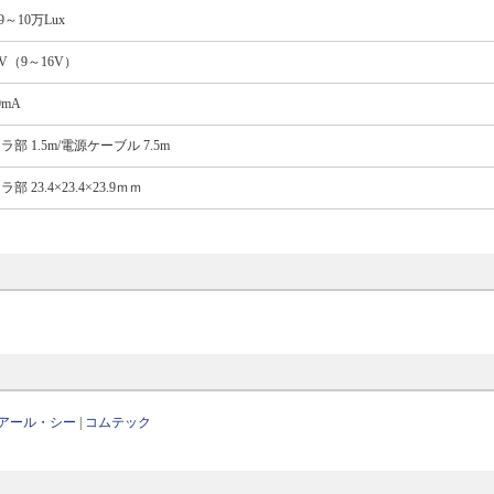
9～10万Lux
4V（9～16V）
0mA
ラ部 1.5m/電源ケーブル 7.5m
部 23.4×23.4×23.9ｍｍ
アール・シー
|
コムテック