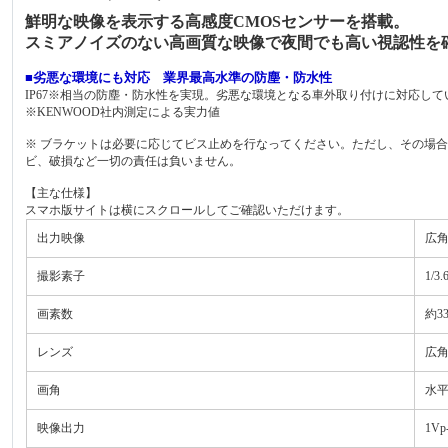
鮮明な映像を表示する高感度CMOSセンサーを搭載。
スミアノイズのない高画質な映像で夜間でも高い視認性を
■劣悪な環境にも対応 業界最高水準の防塵・防水性
IP67※相当の防塵・防水性を実現。劣悪な環境となる車外取り付けに対応して
※KENWOOD社内測定による実力値
※ ブラケットは必要に応じてビス止めを行なってください。ただし、その場合
ビ、破損など一切の責任は負いません。
【主な仕様】
スマホ版サイトは横にスクロールしてご確認いただけます。
出力映像
広
撮影素子
1/
画素数
約3
レンズ
広角
画角
水平 
映像出力
1Vp