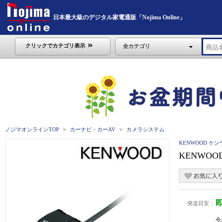
日本最大級のデジタル家電通販「Nojima Online」
クリックでカテゴリ表示
全カテゴリ
ノジマオンラインTOP
カーナビ・カーAV
カメラシステム
KENWOOD ケ
KENWOO
発送目安：
今