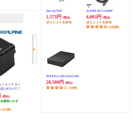
Elut AG790T
ALPINE KCU-610RV
6
7
1,573円
4,003円
(税込)
(税込)
位
位
位
ポイント
3
％付与
ポイント
3
％付与
(100件)
BUFFALO HD-LE4U3-BB
28,580円
(税込)
ビューカメラ ダイ
Panasonic HD画質HDR対応バック
Panasonic バックカメラ【後方/HD
(10件)
 HCE-C1000
カメラ CY-RC500HD
R対応/小型】 CY-RC110KD
円
19,980円
13,190円
(税込)
(税込)
(税込)
（在庫残りわず
発送目安:
3ヶ月
発送目安:
2ヶ月
）
(5件)
(10件)
(22件)