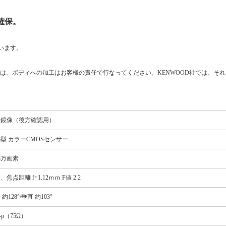
確保。
います。
は、ボディへの加工はお客様の責任で行なってください。KENWOOD社では、そ
角鏡像（後方確認用）
3.6型 カラーCMOSセンサー
3万画素
、焦点距離 f=1.12ｍｍ F値 2.2
約128°/垂直 約103°
-p（75Ω）