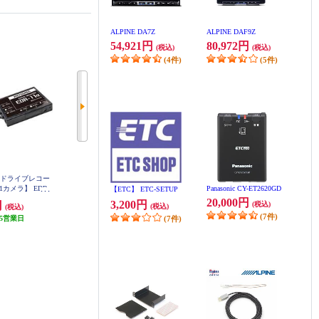
ALPINE DA7Z
ALPINE DAF9Z
54,921円
80,972円
(税込)
(税込)
(4件)
(5件)
 ドライブレコー
ALPINE リアビューカメラ用ダイ
ALPINE バックビューカメラ用ダ
カメラ】 EDR-
レクト接続ケーブル KWX-N001E
Panasonic CY-ET2620GD
イレクト接続ケーブル(10.5m) KW
【ETC】 ETC-SETUP
A
L
X-G001
20,000円
3,200円
円
2,696円
1,210円
(税込)
(税込)
(税込)
(税込)
(税込)
(7件)
5営業日
80円分ポイント還元
(7件)
発送目安:
5営業日
発送目安:
5営業日
(22件)