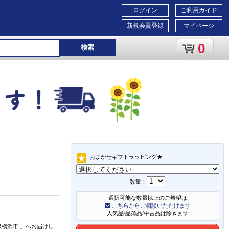
ログイン
ご利用ガイド
新規会員登録
マイページ
0
検索
おまかせギフトラッピング★
数量：
選択可能な数量以上のご希望は
こちらからご相談いただけます
人気品/品薄品/中古品は除きます
県横浜市
」
へお届けし