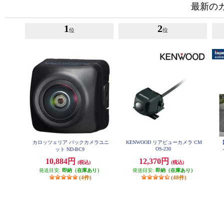
最新の
1
2
位
位
カロッツェリア バックカメラユニ
KENWOOD リアビューカメラ CM
【
OS-230
ット ND-BC9
バ
10,884円
12,370円
(税込)
(税込)
発送目安:
即納（在庫あり）
発送目安:
即納（在庫あり）
(4件)
(48件)