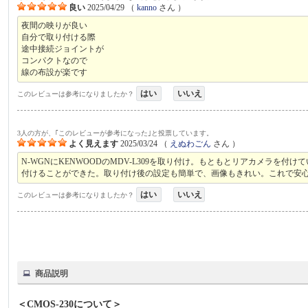
良い
2025/04/29
（
kanno
さん ）
夜間の映りが良い
自分で取り付ける際
途中接続ジョイントが
コンパクトなので
線の布設が楽です
はい
いいえ
このレビューは参考になりましたか？
3人の方が、｢このレビューが参考になった｣と投票しています。
よく見えます
2025/03/24
（
えぬわごん
さん ）
N-WGNにKENWOODのMDV-L309を取り付け。もともとリアカメラを
付けることができた。取り付け後の設定も簡単で、画像もきれい。これで安
はい
いいえ
このレビューは参考になりましたか？
商品説明
＜CMOS-230について＞