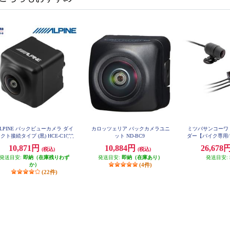
LPINE バックビューカメラ ダイ
カロッツェリア バックカメラユニ
ミツバサンコーワ
クト接続タイプ (黒) HCE-C1000
ット ND-BC9
ダー【バイク専用/1
D
11
10,871円
10,884円
26,678
(税込)
(税込)
発送目安:
即納（在庫残りわず
発送目安:
即納（在庫あり）
発送目安:
か）
(4件)
(22件)