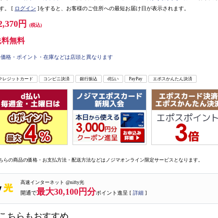
す。
[
ログイン
]をすると、お客様のご住所への最短お届け日が表示されます。
2,370円
(税込)
送料無料
価格・ポイント・在庫などは店頭と異なります
クレジットカード
コンビニ決済
銀行振込
d払い
PayPay
エポスかんたん決済
ちらの商品の価格・お支払方法・配送方法などはノジマオンライン限定サービスとなります。
高速インターネット @nifty光
最大30,100円分
開通で
ポイント進呈 [
詳細
]
こちらもおすすめ