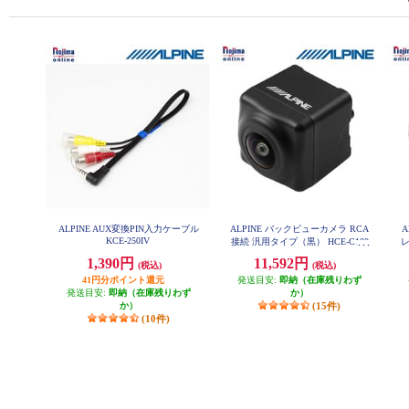
ALPINE AUX変換PIN入力ケーブル
ALPINE バックビューカメラ RCA
A
KCE-250IV
接続 汎用タイプ（黒） HCE-C100
レ
0
1,390円
11,592円
(税込)
(税込)
41円分ポイント還元
発送目安:
即納（在庫残りわず
発送目安:
即納（在庫残りわず
か）
か）
(15件)
(10件)