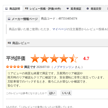
商品説明
レビュー投稿・評価(48件)
延長保証
発送目安
商品コード：
4975514054374
メーカー情報ページ
商品が届いた後ご使用いただき、
マイページ
の注文履歴からレビュー投稿＆
商品レビュー
平均評価
4.7
満足です
2026/07/10
（
ノブマリンリン
さん ）
リアビューの画質も綺麗で満足です。又夜間のリア確認や
雨天時のリア確認もクリアに確認でき、安全運転に非常に役立っています。
又駐車場でのバックするとき、後ろに人が居ないか確認でき、
安心です。
はい
いいえ
このレビューは参考になりましたか？
3人の方が、｢このレビューが参考になった｣と投票しています。