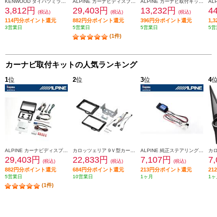
KENWOOD ダイハツミライース取付金具 UA-D71D
ALPINE カーナビディスプレイオーディオ取付けキット N-BOX(JF5/6系)専用 KTX-XF11-NB-56-NR
ALPINE カーナビ取付キット XF11シリーズ向け N-BOX(2017.9-2019.9)専用 KTX-XF11-NB-34-NR
3,812円
29,403円
13,232円
4
(税込)
(税込)
(税込)
114円分ポイント還元
882円分ポイント還元
396円分ポイント還元
1,
3営業日
5営業日
5営業日
5営
(1件)
カーナビ取付キットの人気ランキング
1
位
2
位
3
位
4
ALPINE カーナビディスプレイオーディオ取付けキット N-BOX(JF5/6系)専用 KTX-XF11-NB-56-NR
カロッツェリア 9Ｖ型カーナビゲーション取付キット KLS-H902D-2
ALPINE 純正ステアリングリモートコントロールキット【フローティングビッグDA専用】 KTX-G601R
29,403円
22,833円
7,107円
7
(税込)
(税込)
(税込)
882円分ポイント還元
684円分ポイント還元
213円分ポイント還元
2
5営業日
10営業日
1ヶ月
1ヶ
(1件)