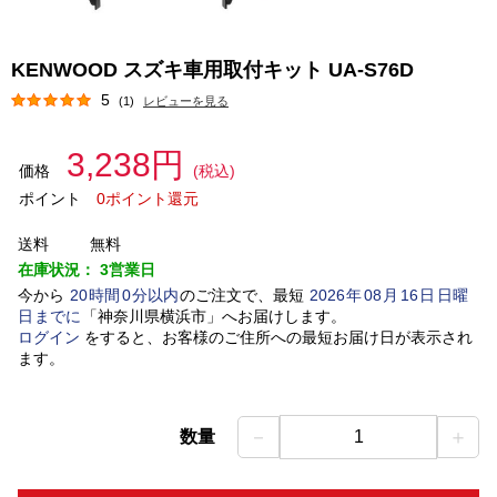
KENWOOD スズキ車用取付キット UA-S76D
5
(1)
レビューを見る
3,238円
価格
(税込)
ポイント
0ポイント還元
送料
無料
在庫状況：
3営業日
今から
20
時間
0
分以内
のご注文で、最短
2026
年
08
月
16
日
日曜
日
までに
「
神奈川県横浜市
」
へお届けします。
ログイン
をすると、お客様のご住所への最短お届け日が表示され
ます。
－
＋
数量
1