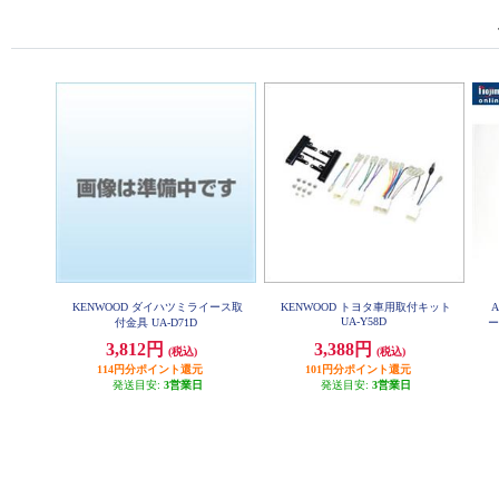
KENWOOD ダイハツミライース取
KENWOOD トヨタ車用取付キット
UA-Y58D
付金具 UA-D71D
ー
3,812円
3,388円
(税込)
(税込)
114円分ポイント還元
101円分ポイント還元
発送目安:
3営業日
発送目安:
3営業日