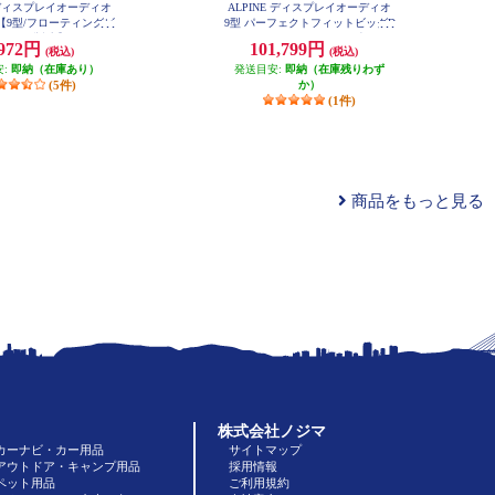
E ディスプレイオーディオ
ALPINE ディスプレイオーディオ
【9型/フローティングビ
9型 パーフェクトフィットビッグD
ハイレゾ対応】 DAF9Z
A ジムニージムニーシエラ専用 An
,972円
101,799円
(税込)
(税込)
droidAuto AppleCarPlay PF9DA-JI-6
4
安:
即納（在庫あり）
発送目安:
即納（在庫残りわず
(5件)
か）
(1件)
商品をもっと見る
株式会社ノジマ
カーナビ・カー用品
サイトマップ
アウトドア・キャンプ用品
採用情報
ペット用品
ご利用規約