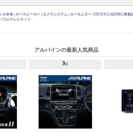
ィオ本体
|
カースピーカー
|
カメラシステム
|
カーモニター
|
ETC/ETC2.0(DSRC)車載
ーブル/テレビキット
アルパインの最新人気商品
3
位