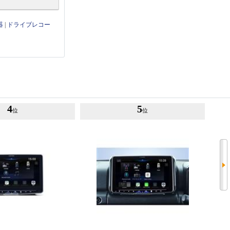
器
|
ドライブレコー
4
5
位
位