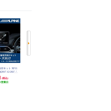
取付キット XF11
ALPINE カーナビ取付キット 7Wシ
日東工業 カナック企画 ハスラ
17.12-2020.1
リーズ向け ノア/ヴォクシー/エス
ー/ワゴンR/パレット/ラパン等ス
11-CX8-KG
クァイア(2014.1-現在)専用 KTX-7
ズキ2DIN汎用キット NKK-S71D
円
4,411円
3,812円
(税込)
(税込)
(税込)
W-NVE-80
5営業日
132円分ポイント還元
114円分ポイント還元
発送目安:
5営業日
発送目安:
5営業日