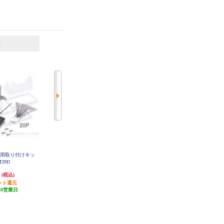
6
7
位
位
位
菱用取り付けキッ
カロッツェリア ダイハツ タフト
KENWOOD ホンダフリード用取付
M39D
用 ダイレクト接続用取付キット K
キット UA-H93D
J-D211DK
円
6,522円
5,760円
(税込)
(税込)
(税込)
ント還元
195円分ポイント還元
172円分ポイント還元
10営業日
発送目安:
10営業日
発送目安:
即納（在庫残りわず
か）
(1件)