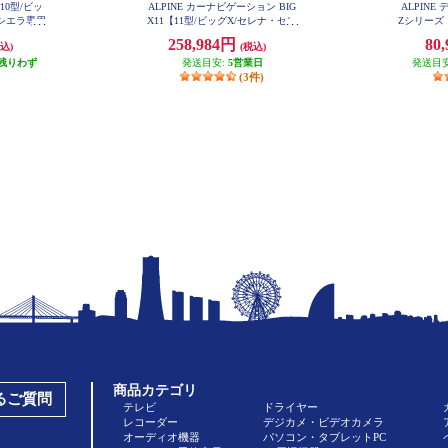
X10型/ビッ
ALPINE カーナビゲーション BIG
ALPIN
ーシエラ専用
X11【11型/ビッグX/セレナ・セレ
Zシリーズ
4
ナe-POWER(C27後期)(2020.8-現在)
ッグDA/
258,984円
80
込)
(税込)
専用】 EX11NX2-SE-27-L-AM
残りわず
発送目安:
5営業日
発送目
(3件)
商品カテゴリ
あるご質問
テレビ
ドライヤー
レコーダー
デジカメ・ビデオカメラ
オーディオ機器
パソコン・タブレットPC