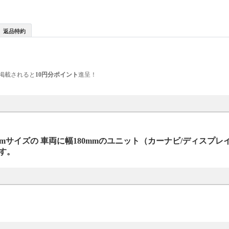
返品特約
掲載されると
10円分ポイント
進呈！
mサイズの 車両に幅180mmのユニット（カーナビ/ディスプレ
す。