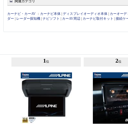
関連カテゴリ
カーナビ・カーAV
：
カーナビ本体
|
ディスプレイオーディオ本体
|
カーオーデ
ダー
|
レーダー探知機
|
ナビソフト
|
カーAV周辺
|
カーナビ取付キット
|
接続ケ
1
2
位
位