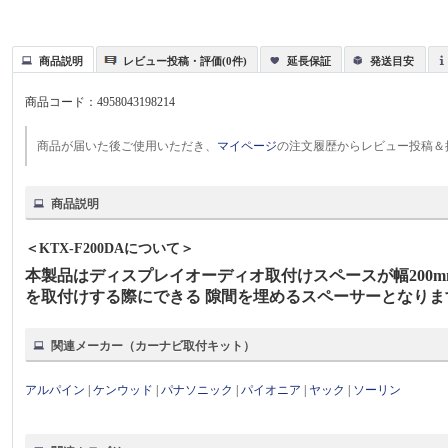
商品説明
レビュー投稿・評価(0件)
延長保証
発送目安
商品コード：
4958043198214
商品が届いた後ご使用いただき、
マイページ
の注文履歴からレビュー投稿＆
商品説明
＜KTX-F200DAについて＞
本製品はディスプレイオーディオ取付けスペースが幅200m
を取付けする際にできる 隙間を埋めるスペーサーとなりま
関連メーカー（カーナビ取付キット）
アルパイン
|
ケンウッド
|
パナソニック
|
パイオニア
|
ヤック
|
ソーリン