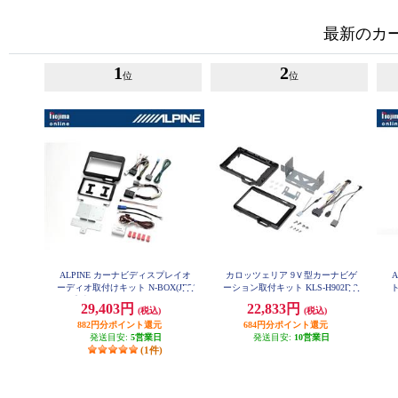
最新のカ
1
2
位
位
ALPINE カーナビディスプレイオ
カロッツェリア 9Ｖ型カーナビゲ
ーディオ取付けキット N-BOX(JF5/
ーション取付キット KLS-H902D-2
6系)専用 KTX-XF11-NB-56-NR
ィ
29,403円
22,833円
(税込)
(税込)
882円分ポイント還元
684円分ポイント還元
発送目安:
5営業日
発送目安:
10営業日
(1件)