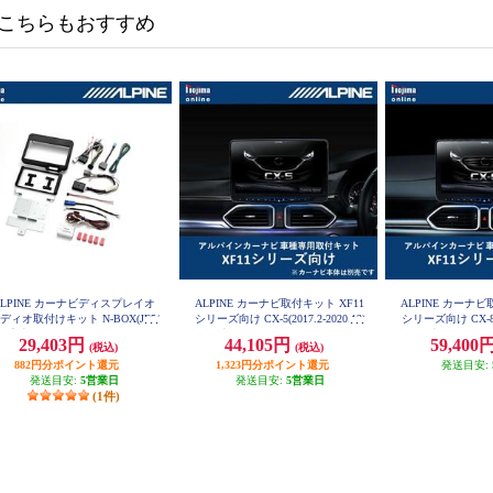
こちらもおすすめ
ALPINE カーナビディスプレイオ
ALPINE カーナビ取付キット XF11
ALPINE カーナビ
ディオ取付けキット N-BOX(JF5/
シリーズ向け CX-5(2017.2-2020.12)
シリーズ向け CX-8(20
6系)専用 KTX-XF11-NB-56-NR
専用 KTX-XF11-CX5-KF
2)専用 KTX-XF
29,403円
44,105円
59,400
(税込)
(税込)
882円分ポイント還元
1,323円分ポイント還元
発送目安:
発送目安:
5営業日
発送目安:
5営業日
(1件)