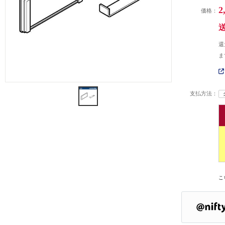
2
価格：
還
ま
支払方法：
こ