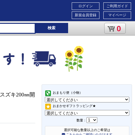
ログイン
ご利用ガイド
新規会員登録
マイページ
0
検索
おまもり便（小物）
スズキ200㎜開
おまかせギフトラッピング★
数量：
選択可能な数量以上のご希望は
こちらからご相談いただけます