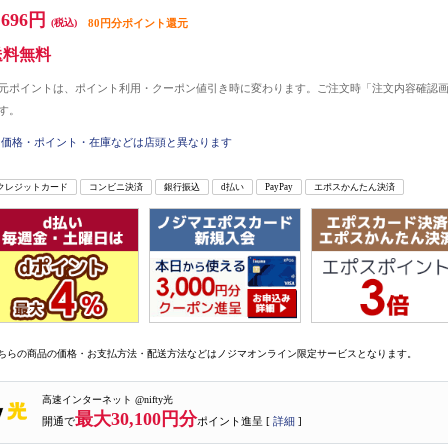
,696円
(税込)
80円分ポイント還元
送料無料
元ポイントは、ポイント利用・クーポン値引き時に変わります。ご注文時「注文内容確認
す。
価格・ポイント・在庫などは店頭と異なります
クレジットカード
コンビニ決済
銀行振込
d払い
PayPay
エポスかんたん決済
ちらの商品の価格・お支払方法・配送方法などはノジマオンライン限定サービスとなります。
高速インターネット @nifty光
最大30,100円分
開通で
ポイント進呈 [
詳細
]