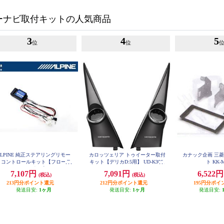
ーナビ取付キットの人気商品
3
4
5
位
位
ALPINE 純正ステアリングリモー
カロッツェリア トゥイーター取付
カナック企画 三
トコントロールキット【フローテ
キット【デリカD:5用】 UD-K306
ト KK-
ングビッグDA専用】 KTX-G601
7,107円
7,091円
6,522
(税込)
(税込)
R
213円分ポイント還元
212円分ポイント還元
195円分ポイ
発送目安:
1ヶ月
発送目安:
1ヶ月
発送目安: