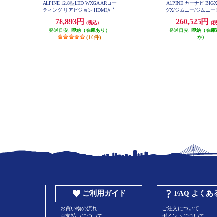
ALPINE 12.8型LED WXGA ARコー
ALPINE カーナビ BIG
ティング リアビジョン HDMI入力
グX/ジムニー/ジムニ
EX10NX2-JI-6
付き RXH12X2-L-B
78,893円
260,525円
(税込)
(税
発送目安:
即納（在庫あり）
発送目安:
即納（在庫
(10件)
か）
ご利用ガイド
FAQ よく
お買い物の流れ
ご注文について
お支払いについて
ポイントについて