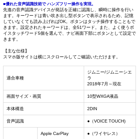
■優れた音声認識技術で ハンズフリー操作を実現。
先進の音声認識デバイスが発話を正確に認識し、瞬時に操作を行い
ます。キーワードは青い吹き出し型ボタンで表示されるため、記憶
していなくても読み上げればOK。ボタンはタッチ操作することもで
きます。設定されたキーワードは、全51ワード。また、よく使うボ
イスタッチワード5個を選んで、ナビ画面下部にボタンとして設定で
きます。
【主な仕様】
スマホ版サイトは横にスクロールしてご確認いただけます。
ジムニー/ジムニーシエ
適合車種
ラ
2018年7月～現在
画面サイズ・画質
10型WXGA液晶
本体構造
2DIN
音声認識
●（VOICE TOUCH)
Apple CarPlay
●（ワイヤレス）