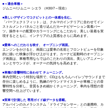
■＜適合車種＞
ジムニー/ジムニー シエラ （H30/7～現在）
■美しいデザインでコクピットとの一体感を生む。
「パーフェクトフィット」は、クルマのインテリアに合わせてイン
ストルメントパネルごと造り込んだカーナビゲーション装着パー
ツ。操作キーの配置やカラーリングにもこだわり、美しい装着を実
現するとともに、インテリアの上質感をさらに高めます。
■愛車へのこだわりを映す、 オープニング画面。
エンジンをかけると、画面には愛車の名前とフロントビューを印象
的に描いた映像が浮かび上がります。カーナビ起動時のオープニン
グ画面は、車種専用ならではのこだわりの演出。美しいアニメーシ
ョンとサウンドが、オーナーの気持ちを高めます。
■車種の音響特性に合わせて チューニング。
車内空間という特別な場所で、CDはもちろんハイレゾサウンドまで
存分に楽しめるように。熟練のサウンドマイスターが車種ごとの音
響特性を分析し、音質をきめ細かくチューニング。車内を理想の音
響空間へ仕上げています。
■実車で計測した 専用ガイド線データを搭載。
アルパインのカメラシステム「ドライブセンサー」との連携時、カ