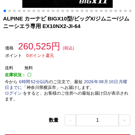
ALPINE カーナビ BIGX10型/ビッグX/ジムニー/ジム
ニーシエラ専用 EX10NX2-JI-64
260,525円
価格
(税込)
ポイント
0ポイント還元
送料
無料
在庫状況：
〇
今から
6
時間
52
分以内
のご注文で、最短
2026
年
08
月
10
日
月曜
日
までに
「
神奈川県横浜市
」
へお届けします。
ログイン
をすると、お客様のご住所への最短お届け日が表示され
ます。
－
＋
数量
1