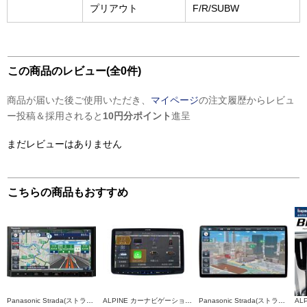
プリアウト
F/R/SUBW
この商品のレビュー(全0件)
商品が届いた後ご使用いただき、
マイページ
の注文履歴からレビュ
ー投稿＆採用されると
10円分ポイント
進呈
まだレビューはありません
こちらの商品もおすすめ
Panasonic Strada(ストラーダ) オンライン対応7V型カーナビ CN-CE01DA
ALPINE カーナビゲーション フローティングBIG X11 【11型/メカレスモデル/スマホ連携特化モデル/Amazon Alexa搭載】 XF11NX2S
Panasonic Strada(ストラーダ) オンライン対応フローティング10V型有機ELカーナビ CN-F1X10C1DA