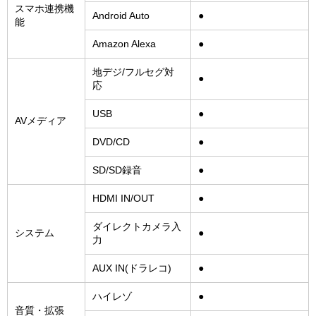
スマホ連携機
Android Auto
●
能
Amazon Alexa
●
地デジ/フルセグ対
●
応
USB
●
AVメディア
DVD/CD
●
SD/SD録音
●
HDMI IN/OUT
●
ダイレクトカメラ入
システム
●
力
AUX IN(ドラレコ)
●
ハイレゾ
●
音質・拡張