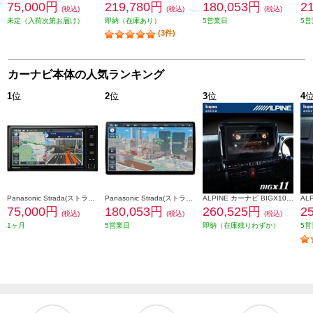
75,000円
219,780円
180,053円
2
(税込)
(税込)
(税込)
未定（入荷次第お届け）
即納（在庫あり）
5営業日
5営
(3件)
カーナビ本体の人気ランキング
1
位
2
位
3
位
4
Panasonic Strada(ストラーダ) オンライン対応7Vワイド型カーナビ ワイド CN-CE01WDA
Panasonic Strada(ストラーダ) オンライン対応フローティング10V型有機ELカーナビ CN-F1X10C1DA
ALPINE カーナビ BIGX10型/ビッグX/ジムニー/ジムニーシエラ専用 EX10NX2-JI-64
75,000円
180,053円
260,525円
2
(税込)
(税込)
(税込)
1ヶ月
5営業日
即納（在庫残りわずか）
5営