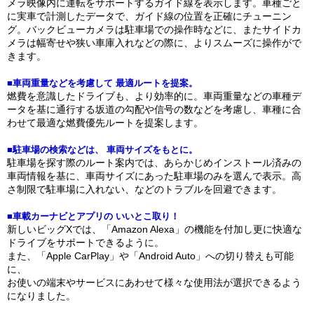
メラ映像内に運転をサポートするガイド線を表示します。車種ごと
に実車で計測したデータで、ガイド線の位置を正確にチューニン
グ。バックビューカメラは駐車場での操作時などに、またサイドカ
メラは幅寄せや狭い車庫入れなどの際に、よりスムーズに操作がで
きます。
■車両重量などを考慮して 最適ルートを提案。
燃費を意識したドライブも、より効率的に。車両重量などの車種デ
ータを基に通行する坂道の勾配や信号の数などを考慮し、車種に合
わせて最適な燃費優先ルートを提案します。
■駐車場の検索などは、 車両サイズをもとに。
駐車場を探す際のルート案内では、あらかじめインストール済みの
車両情報を基に、車両サイズにあった駐車場のみを選んで表示。高
さ制限で駐車場に入れない、などのトラブルを回避できます。
■車載カーナビとアプリの いいとこ取り！
新しいビッグXでは、「Amazon Alexa」の機能を付加し更に快適な
ドライブをサポートできるように。
また、「Apple CarPlay」や「Android Auto」への切り替えも可能
に、
お使いの端末やサービスにあわせて様々な使用法が選択できるよう
になりました。