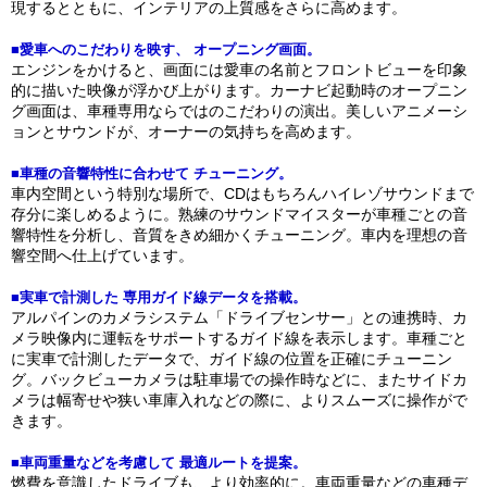
現するとともに、インテリアの上質感をさらに高めます。
■愛車へのこだわりを映す、 オープニング画面。
エンジンをかけると、画面には愛車の名前とフロントビューを印象
的に描いた映像が浮かび上がります。カーナビ起動時のオープニン
グ画面は、車種専用ならではのこだわりの演出。美しいアニメーシ
ョンとサウンドが、オーナーの気持ちを高めます。
■車種の音響特性に合わせて チューニング。
車内空間という特別な場所で、CDはもちろんハイレゾサウンドまで
存分に楽しめるように。熟練のサウンドマイスターが車種ごとの音
響特性を分析し、音質をきめ細かくチューニング。車内を理想の音
響空間へ仕上げています。
■実車で計測した 専用ガイド線データを搭載。
アルパインのカメラシステム「ドライブセンサー」との連携時、カ
メラ映像内に運転をサポートするガイド線を表示します。車種ごと
に実車で計測したデータで、ガイド線の位置を正確にチューニン
グ。バックビューカメラは駐車場での操作時などに、またサイドカ
メラは幅寄せや狭い車庫入れなどの際に、よりスムーズに操作がで
きます。
■車両重量などを考慮して 最適ルートを提案。
燃費を意識したドライブも、より効率的に。車両重量などの車種デ