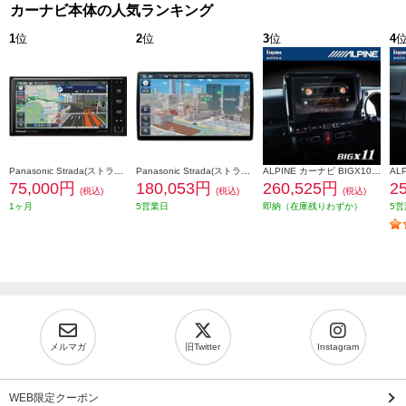
カーナビ本体の人気ランキング
1
位
2
位
3
位
4
Panasonic Strada(ストラーダ) オンライン対応7Vワイド型カーナビ ワイド CN-CE01WDA
Panasonic Strada(ストラーダ) オンライン対応フローティング10V型有機ELカーナビ CN-F1X10C1DA
ALPINE カーナビ BIGX10型/ビッグX/ジムニー/ジムニーシエラ専用 EX10NX2-JI-64
75,000円
180,053円
260,525円
2
(税込)
(税込)
(税込)
1ヶ月
5営業日
即納（在庫残りわずか）
5営
メルマガ
旧Twitter
Instagram
WEB限定クーポン