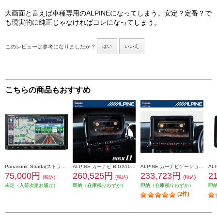
大画面と言えば車種専用のALPINEになってしまう。安定？定番？で
も現実的に純正じゃなければコレになってしまう。
このレビューは参考になりましたか？
はい
いいえ
こちらの商品もおすすめ
Panasonic Strada(ストラーダ) オンライン対応7V型カーナビ CN-CE01DA
ALPINE カーナビ BIGX10型/ビッグX/ジムニー/ジムニーシエラ専用 EX10NX2-JI-64
ALPINE カーナビゲーションBIG X 10型 ビッグX DVDCDメカレス ジムニージムニーシエラ専用 EX10NX2S-JI-64
75,000円
260,525円
233,723円
2
(税込)
(税込)
(税込)
未定（入荷次第お届け）
即納（在庫残りわずか）
即納（在庫残りわずか）
即
(2件)