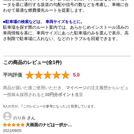
ータを基に通行する坂道の勾配や信号の数などを考慮し、車種に合
わせて最適な燃費優先ルートを提案します。
■駐車場の検索などは、 車両サイズをもとに。
駐車場を探す際のルート案内では、あらかじめインストール済みの
車両情報を基に、車両サイズにあった駐車場のみを選んで表示。高
さ制限で駐車場に入れない、などのトラブルを回避できます。
この商品のレビュー(全1件)
平均評価
5.0
商品が届いた後ご使用いただき、
マイページ
の注文履歴からレビュ
ー投稿＆採用されると
10円分ポイント
進呈
9人の方が、｢このレビューが参考になった｣と投票しています。
のり弁
さん
大画面のナビは一択か…
2021/09/05