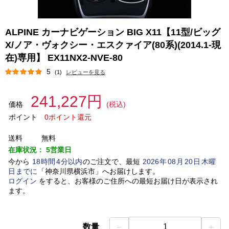
ALPINE カーナビゲーション BIG X11【11型/ビッグ
X/ノア・ヴォクシー・エスクァイア(80系)(2014.1-現
在)専用】 EX11NX2-NVE-80
5
(1)
レビューを見る
241,227円
価格
(税込)
ポイント
0ポイント還元
送料
無料
在庫状況：
5営業日
今から
18
時間
4
分以内
のご注文で、最短
2026
年
08
月
20
日
木曜
日
までに
「
神奈川県横浜市
」
へお届けします。
ログイン
をすると、お客様のご住所への最短お届け日が表示され
ます。
－
＋
数量
1