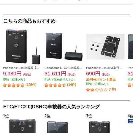
こちらの商品もおすすめ
Panasonic ETC車載器【アンテナ分離型/音声案内】 CY-ET926D
Panasonic ETC2.0車載器【ストラーダ連動型/高度化光ビーコン対応】 CY-ET2500VD
Panasonic ETC本体取付けキット CA-FX926D
9,980円
31,611円
690円
3
(税込)
(税込)
(税込)
即納（在庫あり）
即納（在庫残りわずか）
20円分ポイント還元
即
即納（在庫あり）
(145件)
(14件)
(1件)
ETC/ETC2.0(DSRC)車載器の人気ランキング
1
位
2
位
3
位
4