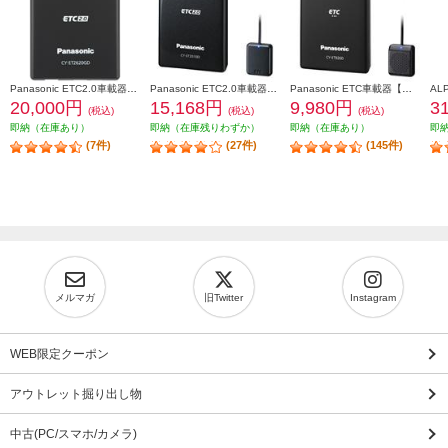
Panasonic ETC2.0車載器【単体発話モデル/GPS付き/災害・危機管理通報サービス対応】 CY-ET2620GD
Panasonic ETC2.0車載器【ストラーダ連動型】 CY-ET2010D
Panasonic ETC車載器【アンテナ分離型/音声案内】 CY-ET926D
20,000円
15,168円
9,980円
3
(税込)
(税込)
(税込)
即納（在庫あり）
即納（在庫残りわずか）
即納（在庫あり）
即
(7件)
(27件)
(145件)
メルマガ
旧Twitter
Instagram
WEB限定クーポン
アウトレット掘り出し物
中古(PC/スマホ/カメラ)