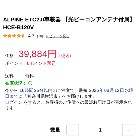
ALPINE ETC2.0車載器 【光ビーコンアンテナ付属】
HCE-B120V
4.7
(10)
レビューを見る
39,884円
価格
(税込)
ポイント
0ポイント還元
送料
無料
在庫状況：
〇
今から
18
時間
25
分以内
のご注文で、最短
2026
年
08
月
12
日
水曜
日
までに
「
神奈川県横浜市
」
へお届けします。
ログイン
をすると、お客様のご住所への最短お届け日が表示され
ます。
－
＋
数量
1