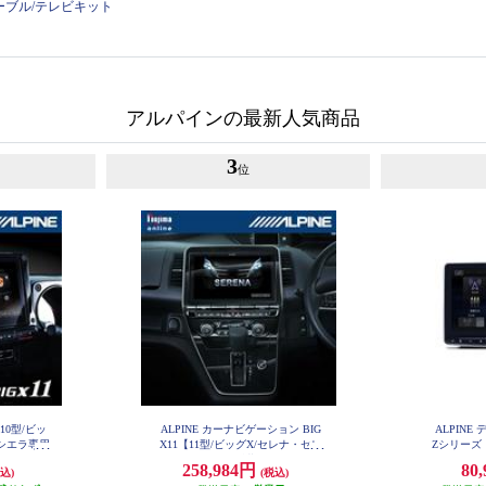
ーブル/テレビキット
アルパインの最新人気商品
3
位
X10型/ビッ
ALPINE カーナビゲーション BIG
ALPIN
ーシエラ専用
X11【11型/ビッグX/セレナ・セレ
Zシリーズ
4
ナe-POWER(C27後期)(2020.8-現在)
ッグDA/
258,984円
80
込)
(税込)
専用】 EX11NX2-SE-27-L-AM