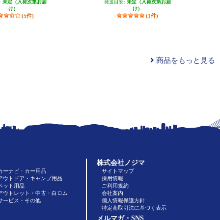
:
未定（入荷次第お届
発送目安:
未定（入荷次第お届
け）
け）
(5件)
(1件)
商品をもっと見る
株式会社ノジマ
カーナビ・カー用品
サイトマップ
アウトドア・キャンプ用品
採用情報
ペット用品
ご利用規約
アウトレット・中古・白ロム
会社案内
サービス・その他
個人情報保護方針
特定商取引法に基づく表示
メルマガ・SNS