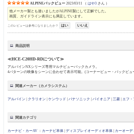
ALPINEバックビュー
2023/03/11
（
はや3
さん ）
他メーカー製とも迷いましたがALPINE製にして正解でした。
画質、ガイドライン表示にも満足しています。
はい
いいえ
このレビューは参考になりましたか？
商品説明
≪HCE-C20HD-RDについて≫
アルパインNXシリーズ専用マルチビューバックカメラ。
4パターンの映像をシーンに合わせて表示可能。(コーナービュー・バックビュ
関連メーカー（カメラシステム）
アルパイン
|
クラリオン
|
ケンウッド
|
パナソニック
|
パイオニア
|
三菱
|
エフ・
関連カテゴリ
カーナビ・カーAV
：
カーナビ本体
|
ディスプレイオーディオ本体
|
カーオーデ