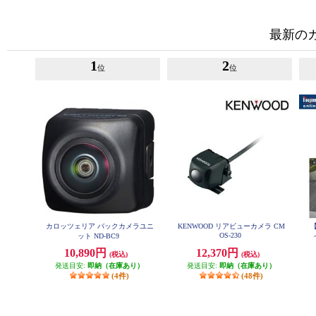
最新の
1
2
位
位
カロッツェリア バックカメラユニ
KENWOOD リアビューカメラ CM
【
OS-230
ット ND-BC9
バ
10,890円
12,370円
(税込)
(税込)
発送目安:
即納（在庫あり）
発送目安:
即納（在庫あり）
(4件)
(48件)