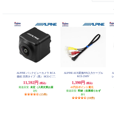
ALPINE バックビューカメラ RCA
ALPINE AUX変換PIN入力ケーブル
A
KCE-250IV
接続 汎用タイプ（黒） HCE-C100
レ
0
11,592円
1,390円
(税込)
(税込)
発送目安:
未定（入荷次第お届
41円分ポイント還元
け）
発送目安:
即納（在庫残りわず
(15件)
か）
(10件)