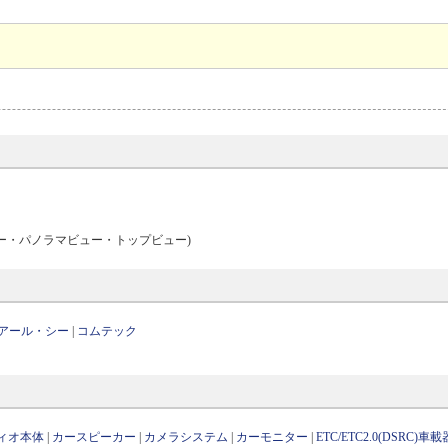
ー・パノラマビュー・トップビュー)
アール・シー
|
コムテック
ィオ本体
|
カースピーカー
|
カメラシステム
|
カーモニター
|
ETC/ETC2.0(DSRC)車載