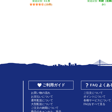
発送目安:
1ヶ月
発送目安:
即納（在庫
(10件)
か）
ご利用ガイド
FAQ よく
お買い物の流れ
ご注文について
お支払いについて
ポイントについて
通常配送について
各種サービスについて
大型配送について
FAQをすべて見る
ご注文の納期について
商品のキャンセル、返品