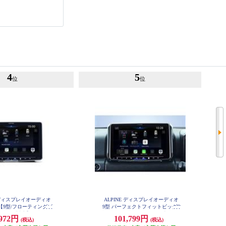
4
5
位
位
E ディスプレイオーディオ
ALPINE ディスプレイオーディオ
【9型/フローティングビ
9型 パーフェクトフィットビッグD
ハイレゾ対応】 DAF9Z
A ジムニージムニーシエラ専用 An
,972円
101,799円
(税込)
(税込)
droidAuto AppleCarPlay PF9DA-JI-6
4