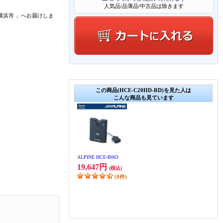
人気品/品薄品/中古品は除きます
横浜市
」
へお届けしま
この商品(HCE-C20HD-RD)を見た人は
こんな商品も見ています
ALPINE HCE-B063
19,647円
(税込)
(8件)