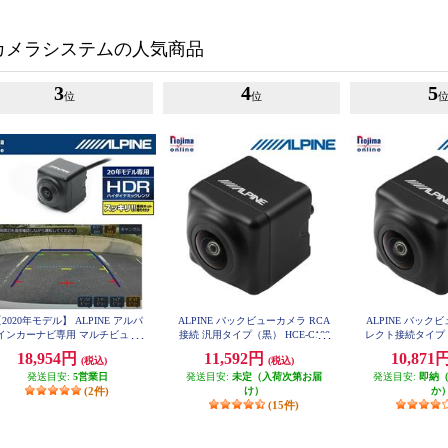
カメラシステムの人気商品
3
4
5
位
位
2020年モデル】 ALPINE アルパ
ALPINE バックビューカメラ RCA
ALPINE バック
インカーナビ専用 マルチビュー
接続 汎用タイプ（黒） HCE-C100
レクト接続タイプ (黒)
0
D
ックカメラ(黒) HCE-C20HD-RD
18,954円
11,592円
10,871
(税込)
(税込)
発送目安:
5営業日
発送目安:
未定（入荷次第お届
発送目安:
即納
(2件)
け）
か
(15件)