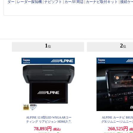
ダー
|
レーダー探知機
|
ナビソフト
|
カーAV周辺
|
カーナビ取付キット
|
接続ケ
1
2
位
位
ALPINE 12.8型LED WXGA ARコー
ALPINE カーナビ BIG
ティング リアビジョン HDMI入力
グX/ジムニー/ジムニ
EX10NX2-JI-6
付き RXH12X2-L-B
78,893円
260,525円
(税込)
(税