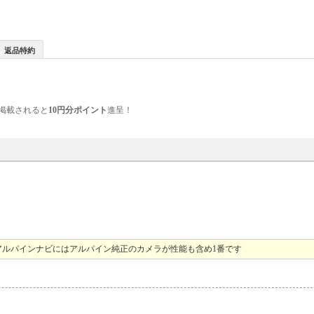
返品特約
掲載されると
10円分ポイント
進呈！
ルパインナビにはアルパイン純正のカメラが性能も含め1番です