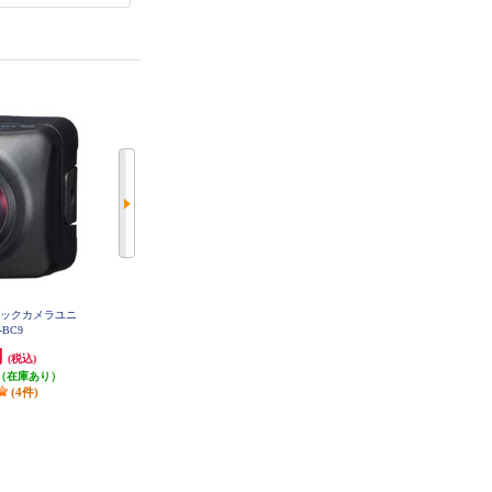
バックカメラユニ
ALPINE リアビューカメラ用ダイ
ALPINE バックビューカメラ用ダ
-BC9
レクト接続ケーブル KWX-N001E
イレクト接続ケーブル(10.5m) KW
L
X-G001
円
2,696円
1,210円
(税込)
(税込)
(税込)
（在庫あり）
80円分ポイント還元
発送目安:
5営業日
(4件)
発送目安:
5営業日
(22件)