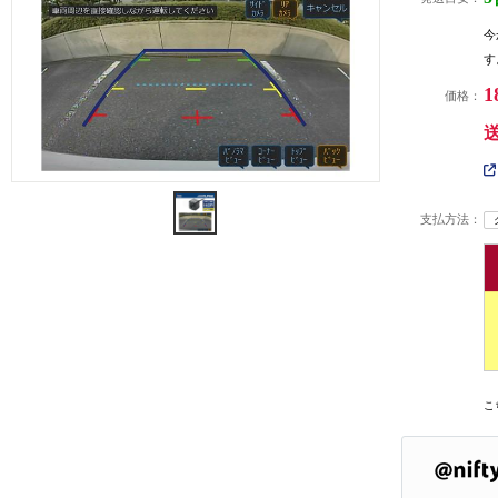
今
す
1
価格：
支払方法：
こ