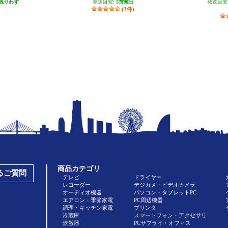
残りわず
発送目安:
5営業日
発送目安
(3件)
商品カテゴリ
あるご質問
テレビ
ドライヤー
レコーダー
デジカメ・ビデオカメラ
オーディオ機器
パソコン・タブレットPC
エアコン・季節家電
PC周辺機器
調理・キッチン家電
プリンタ
冷蔵庫
スマートフォン・アクセサリ
炊飯器
PCサプライ・オフィス