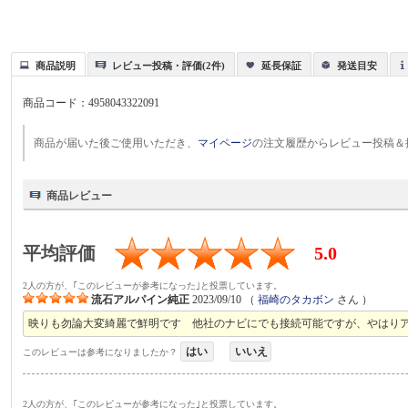
商品説明
レビュー投稿・評価(2件)
延長保証
発送目安
商品コード：
4958043322091
商品が届いた後ご使用いただき、
マイページ
の注文履歴からレビュー投稿＆
商品レビュー
平均評価
5.0
2人の方が、｢このレビューが参考になった｣と投票しています。
流石アルパイン純正
2023/09/10
（
福崎のタカボン
さん ）
映りも勿論大変綺麗で鮮明です 他社のナビにでも接続可能ですが、やはりア
はい
いいえ
このレビューは参考になりましたか？
2人の方が、｢このレビューが参考になった｣と投票しています。