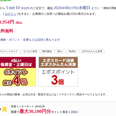
5
10
2026
08
19
水曜日
から
時間
分以内
のご注文で、最短
年
月
日
までに
「
神奈川県
。
[
ログイン
]をすると、お客様のご住所への最短お届け日が表示されます。
8,954円
(税込)
送料無料
価格・ポイント・在庫などは店頭と異なります
クレジットカード
コンビニ決済
銀行振込
d払い
PayPay
エポスかんたん決済
ちらの商品の価格・お支払方法・配送方法などはノジマオンライン限定サービスとなります。
高速インターネット @nifty光
最大30,100円分
開通で
ポイント進呈 [
詳細
]