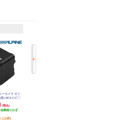
6
7
位
位
位
ビューカメラ ダイ
Panasonic HD画質HDR対応バック
Panasonic バックカメラ【後方/HD
 HCE-C1000
カメラ CY-RC500HD
R対応/小型】 CY-RC110KD
円
19,980円
13,190円
(税込)
(税込)
(税込)
（在庫残りわず
発送目安:
3ヶ月
発送目安:
2ヶ月
）
(5件)
(10件)
(22件)