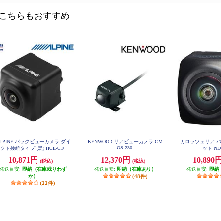
こちらもおすすめ
LPINE バックビューカメラ ダイ
KENWOOD リアビューカメラ CM
カロッツェリア 
OS-230
クト接続タイプ (黒) HCE-C1000
ット ND
D
10,871円
12,370円
10,890
(税込)
(税込)
発送目安:
即納（在庫残りわず
発送目安:
即納（在庫あり）
発送目安:
即納
か）
(48件)
(22件)