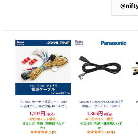
ALPINE カーナビ電源コード 2012
Panasonic iPhone/iPod/USB接続用
年以降のモデルに対応 KCE-GPH1
中継ケーブル CA-LUB200D
6
1,797円
1,365円
(税込)
(税込)
53円分ポイント還元
40円分ポイント還元
発送目安:
即納（在庫残りわず
発送目安:
即納（在庫残りわず
か）
か）
(1件)
(48件)