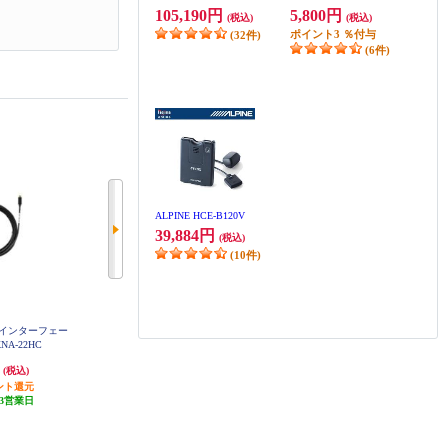
105,190円
5,800円
(税込)
(税込)
ポイント
3
％付与
(32件)
(6件)
ALPINE HCE-B120V
39,884円
(税込)
(10件)
MIインターフェー
Panasonic HDMI接続用中継ケーブ
ALPINE セレナ(C28系)専用 ビルト
NA-22HC
ル(2m) CA-LND200D
インUSB/HDMI用パネル KTX-Y63
0-SE-28
円
2,448円
2,287円
(税込)
(税込)
(税込)
ント還元
発送目安:
5営業日
68円分ポイント還元
3営業日
発送目安:
5営業日