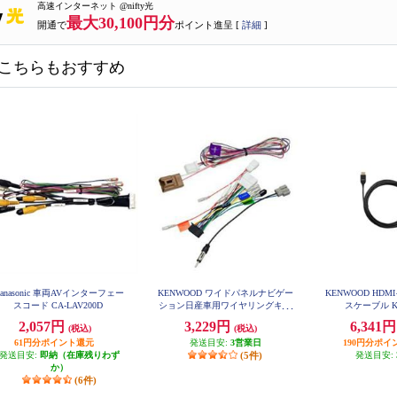
高速インターネット @nifty光
最大30,100円分
開通で
ポイント進呈 [
詳細
]
こちらもおすすめ
Panasonic 車両AVインターフェー
KENWOOD ワイドパネルナビゲー
KENWOOD HD
スコード CA-LAV200D
ション日産車用ワイヤリングキッ
スケーブル K
ト KNA-200WN
2,057円
3,229円
6,341
(税込)
(税込)
61円分ポイント還元
発送目安:
3営業日
190円分ポイ
発送目安:
即納（在庫残りわず
(5件)
発送目安:
か）
(6件)