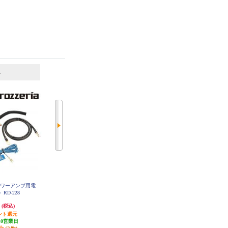
6
7
位
位
位
パワーアンプ用電
カロッツェリア RCA分配ピンケー
ALPINE マルチインターフェースB
OX IFB-N100
RD-228
ブル CD-20Y
円
968円
8,821円
(税込)
(税込)
(税込)
ント還元
29円分ポイント還元
264円分ポイント還元
10営業日
発送目安:
10営業日
(1件)