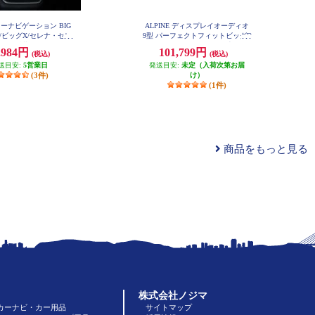
 カーナビゲーション BIG
ALPINE ディスプレイオーディオ
型/ビッグX/セレナ・セレ
9型 パーフェクトフィットビッグD
(C27後期)(2020.8-現在)
A ジムニージムニーシエラ専用 An
,984円
101,799円
(税込)
(税込)
droidAuto AppleCarPlay PF9DA-JI-6
11NX2-SE-27-L-AM
4
送目安:
5営業日
発送目安:
未定（入荷次第お届
(3件)
け）
(1件)
商品をもっと見る
株式会社ノジマ
カーナビ・カー用品
サイトマップ