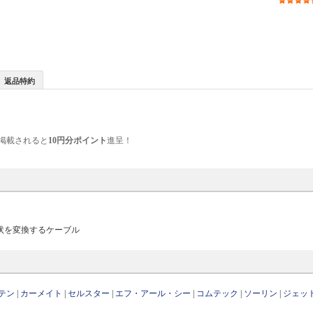
返品特約
掲載されると
10円分ポイント
進呈！
E形状を変換するケーブル
テン
|
カーメイト
|
セルスター
|
エフ・アール・シー
|
コムテック
|
ソーリン
|
ジェッ