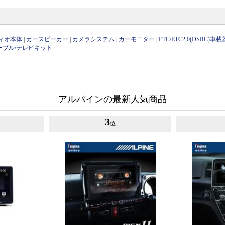
ィオ本体
|
カースピーカー
|
カメラシステム
|
カーモニター
|
ETC/ETC2.0(DSRC)車載
ーブル/テレビキット
アルパインの最新人気商品
3
位