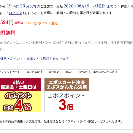
19
28
2026
08
19
水曜日
から
時間
分以内
のご注文で、最短
年
月
日
までに
「
神奈川
す。
[
ログイン
]をすると、お客様のご住所への最短お届け日が表示されます。
,594円
(税込)
107円分ポイント還元
送料無料
元ポイントは、ポイント利用・クーポン値引き時に変わります。ご注文時「注文内容確認
す。
価格・ポイント・在庫などは店頭と異なります
クレジットカード
コンビニ決済
銀行振込
d払い
PayPay
エポスかんたん決済
ちらの商品の価格・お支払方法・配送方法などはノジマオンライン限定サービスとなります。