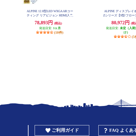
ALPINE 12.8型LED WXGA ARコー
ALPINE ディスプレ
ティング リアビジョン HDMI入力
Zシリーズ【9型/フロ
付き RXH12X2-L-B
ッグDA/ハイレゾ対応】
78,893円
80,972円
(税込)
(税
発送目安:
1ヶ月
発送目安:
未定（入荷
(10件)
け）
(5
ご利用ガイド
FAQ よく