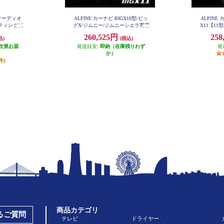
イオーディオ
ALPINE カーナビ BIGX10型/ビッ
ALPINE
ーティングビ
グX/ジムニー/ジムニーシエラ専用
X11【11
EX10NX2-JI-64
 DAF9Z
ナe-POWER
260,525円
258
込)
(税込)
専用】 EX
次第お届
発送目安:
即納（在庫残りわず
発
か）
件)
商品カテゴリ
あるご質問
テレビ
ドライヤー