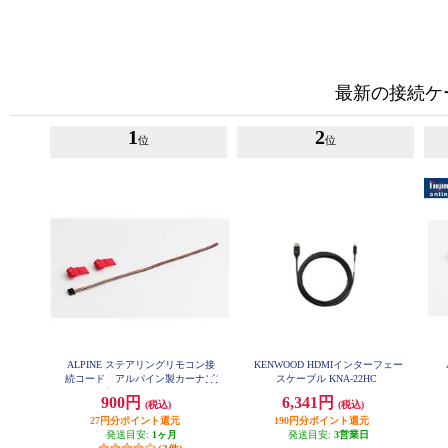
最新の接続ケ
1
2
位
位
ALPINE ステアリングリモコン接
KENWOOD HDMIインターフェー
続コード アルパイン製カーナビ/
スケーブル KNA-22HC
ディスプレイオーディオZシリー
900円
6,341円
(税込)
(税込)
ズ対応 KTX-G501R
27円分ポイント還元
190円分ポイント還元
発送目安:
1ヶ月
発送目安:
3営業日