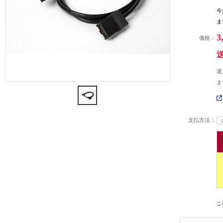
今
ま
3
価格：
還
ま
支払方法：
こ