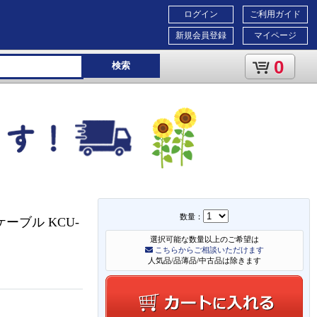
ログイン
ご利用ガイド
新規会員登録
マイページ
0
検索
数量：
換ケーブル KCU-
選択可能な数量以上のご希望は
こちらからご相談いただけます
人気品/品薄品/中古品は除きます