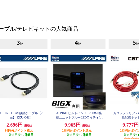
ーブル/テレビキットの人気商品
3
4
5
位
位
ALPINE HDMI接続ケーブル【2
ALPINE ビルトインUSB/HDMI接
カロッツェリア 
m】 KCU-G61I
続ユニットブルーLEDライティン
源配線キット 
グ搭載【アルパインカーナビ専用/
2,696円
9,965円
9,777
(税込)
(税込)
小型汎用】 KCU-Y630HU-LED
80円分ポイント還元
298円分ポイント還元
293円分ポイ
発送目安:
5営業日
発送目安:
5営業日
発送目安: