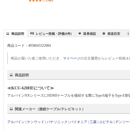
(3件)
商品説明
レビュー投稿・評価(0件)
延長保証
発送目安
商品コード：
4958043322084
商品が届いた後ご使用いただき、
マイページ
の注文履歴からレビュー投稿＆
商品説明
≪KCU-620HEについて≫
アルパインNXシリーズにHDMIケーブルを接続する際にTypeA端子をType-
関連メーカー（接続ケーブル/テレビキット）
アルパイン
|
ケンウッド
|
パナソニック
|
パイオニア
|
三菱
|
ユピテル
|
デンソー