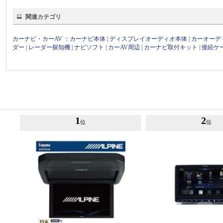
関連カテゴリ
カーナビ・カーAV
：
カーナビ本体
|
ディスプレイオーディオ本体
|
カーオーデ
ダー
|
レーダー探知機
|
ナビソフト
|
カーAV周辺
|
カーナビ取付キット
|
接続ケ
1
2
位
位