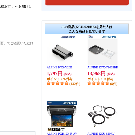
県横浜市
」
へお届けし
この商品(KCU-620HE)を見た人は
こんな商品も見ています
画面」でご確認いただけ
ALPINE KTX-Y20B
ALPINE KTX-Y1005BK
1,797円
13,968円
(税込)
(税込)
ポイント
3
％付与
ポイント
3
％付与
(132件)
(8件)
ALPINE PXH12X-R-AV
ALPINE KCU-620RV