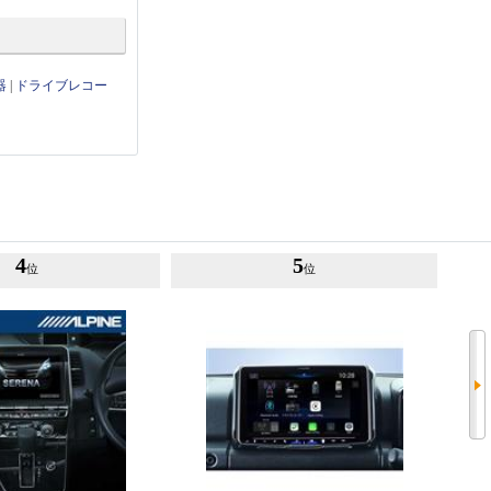
器
|
ドライブレコー
4
5
位
位