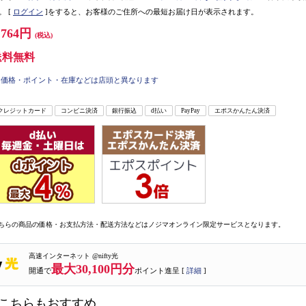
。
[
ログイン
]をすると、お客様のご住所への最短お届け日が表示されます。
,764円
(税込)
送料無料
価格・ポイント・在庫などは店頭と異なります
クレジットカード
コンビニ決済
銀行振込
d払い
PayPay
エポスかんたん決済
ちらの商品の価格・お支払方法・配送方法などはノジマオンライン限定サービスとなります。
高速インターネット @nifty光
最大30,100円分
開通で
ポイント進呈 [
詳細
]
こちらもおすすめ