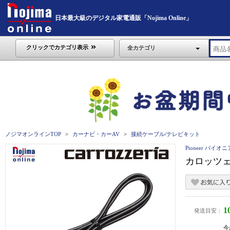
日本最大級のデジタル家電通販「Nojima Online」
クリックでカテゴリ表示
全カテゴリ
ノジマオンラインTOP
カーナビ・カーAV
接続ケーブル/テレビキット
Pioneer パイオニ
カロッツェリ
1
発送目安：
今