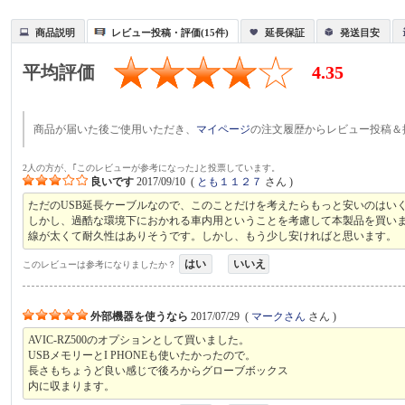
商品説明
レビュー投稿・評価(15件)
延長保証
発送目安
平均評価
4.35
商品が届いた後ご使用いただき、
マイページ
の注文履歴からレビュー投稿＆
2人の方が、｢このレビューが参考になった｣と投票しています。
良いです
2017/09/10
(
とも１１２７
さん )
ただのUSB延長ケーブルなので、このことだけを考えたらもっと安いのはい
しかし、過酷な環境下におかれる車内用ということを考慮して本製品を買い
線が太くて耐久性はありそうです。しかし、もう少し安ければと思います。
はい
いいえ
このレビューは参考になりましたか？
外部機器を使うなら
2017/07/29
(
マークさん
さん )
AVIC-RZ500のオプションとして買いました。
USBメモリーとI PHONEも使いたかったので。
長さもちょうど良い感じで後ろからグローブボックス
内に収まります。