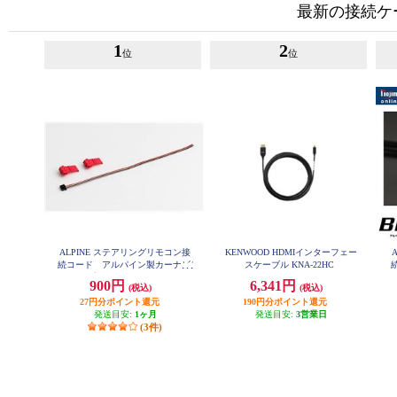
最新の接続ケ
1
2
位
位
ALPINE ステアリングリモコン接
KENWOOD HDMIインターフェー
続コード アルパイン製カーナビ/
スケーブル KNA-22HC
ディスプレイオーディオZシリー
900円
6,341円
(税込)
(税込)
ズ対応 KTX-G501R
27円分ポイント還元
190円分ポイント還元
発送目安:
1ヶ月
発送目安:
3営業日
(3件)