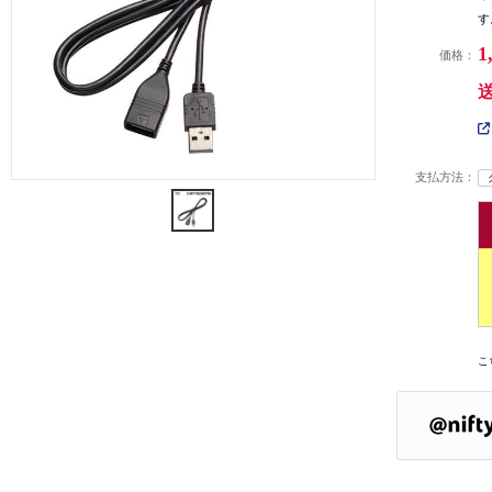
す
1
価格：
支払方法：
こ