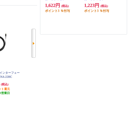
1,622円
1,223円
(税込)
(税込)
ポイント
3
％付与
ポイント
3
％付与
MIインターフェー
ALPINE アルパインナビゲーショ
ALPINE セレナ(C28系)専用 ビルト
NA-22HC
ン用USBケーブル KCU-260UB
インUSB/HDMI用パネル KTX-Y63
0-SE-28
円
1,390円
2,287円
(税込)
(税込)
(税込)
ント還元
41円分ポイント還元
68円分ポイント還元
3営業日
発送目安:
5営業日
発送目安:
5営業日
(20件)