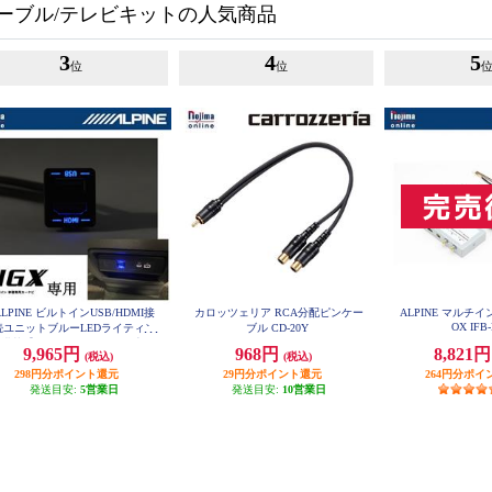
ーブル/テレビキットの人気商品
3
4
5
位
位
ALPINE ビルトインUSB/HDMI接
カロッツェリア RCA分配ピンケー
ALPINE マルチ
OX IFB
続ユニットブルーLEDライティン
ブル CD-20Y
グ搭載【アルパインカーナビ専用/
9,965円
968円
8,821
(税込)
(税込)
小型汎用】 KCU-Y630HU-LED
298円分ポイント還元
29円分ポイント還元
264円分ポイ
発送目安:
5営業日
発送目安:
10営業日