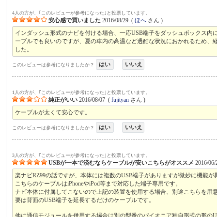
4人の方が、｢このレビューが参考になった｣と投票しています。
安心感で買いました
2016/08/29
(
ほへ
さん )
インダッシュ形式のナビを付ける場合、一応USB端子をダッシュボックス内
ーブルでも良いのですが、夏の車内の高温など過酷な状況におかれるため、
した。
はい
いいえ
このレビューは参考になりましたか？
1人の方が、｢このレビューが参考になった｣と投票しています。
純正がいい
2016/08/07
(
fujityan
さん )
ケーブルが太くて安心です。
はい
いいえ
このレビューは参考になりましたか？
3人の方が、｢このレビューが参考になった｣と投票しています。
USBが一本で済むならケーブルが安いこちらがオススメ
2016/06/
楽ナビRZ99の話ですが、本体には複数のUSB端子がありますが微妙に機能が
こちらのケーブルはiPhoneやiPod等まで対応した端子専用です。
ナビ本体に付属してこないので上記の装置を使用する場合、別途こちらを用
要は背面のUSB端子を延長するだけのケーブルです。
他に通信モジュールを併用する場合は別の型番のパイオニア独自形式の形のU