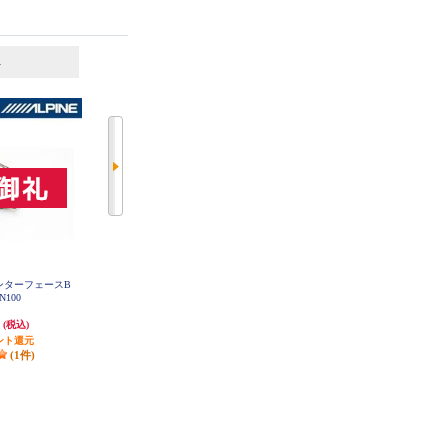
6
7
位
位
位
インターフェースB
ALPINE デリカD:5(H31/2～現在)専
ALPINE HDMI Type E to A変換ケー
-N100
用 ビルトインHDMI/USB接続ユニ
ブル (純正カーナビ映像出力用) K
CU-610HE
ット KCU-T600HU
円
8,414円
2,696円
(税込)
(税込)
(税込)
ント還元
252円分ポイント還元
80円分ポイント還元
(1件)
発送目安:
5営業日
発送目安:
1ヶ月
(1件)