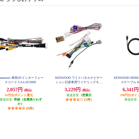
Panasonic 車両AVインターフェー
KENWOOD ワイドパネルナビゲー
KENWOOD HD
スコード CA-LAV200D
ション日産車用ワイヤリングキッ
スケーブル K
ト KNA-200WN
2,057円
3,229円
6,341
(税込)
(税込)
61円分ポイント還元
発送目安:
3営業日
190円分ポイ
発送目安:
即納（在庫残りわず
(5件)
発送目安:
か）
(6件)