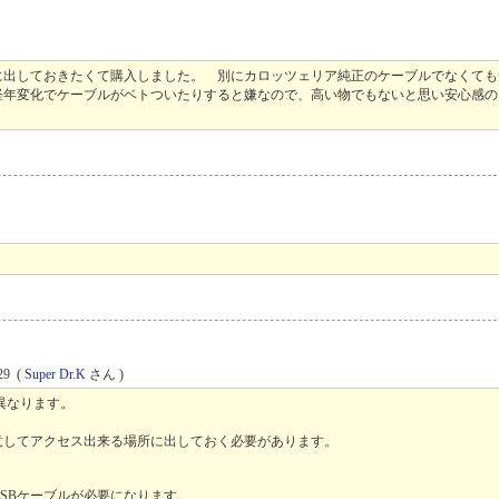
に出しておきたくて購入しました。 別にカロッツェリア純正のケーブルでなくて
経年変化でケーブルがベトついたりすると嫌なので、高い物でもないと思い安心感の
29
(
Super Dr.K
さん )
異なります。
意してアクセス出来る場所に出しておく必要があります。
SBケーブルが必要になります。