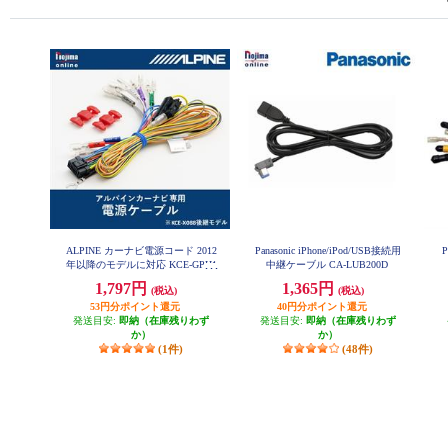
ALPINE カーナビ電源コード 2012
Panasonic iPhone/iPod/USB接続用
年以降のモデルに対応 KCE-GPH1
中継ケーブル CA-LUB200D
6
1,797円
1,365円
(税込)
(税込)
53円分ポイント還元
40円分ポイント還元
発送目安:
即納（在庫残りわず
発送目安:
即納（在庫残りわず
か）
か）
(1件)
(48件)