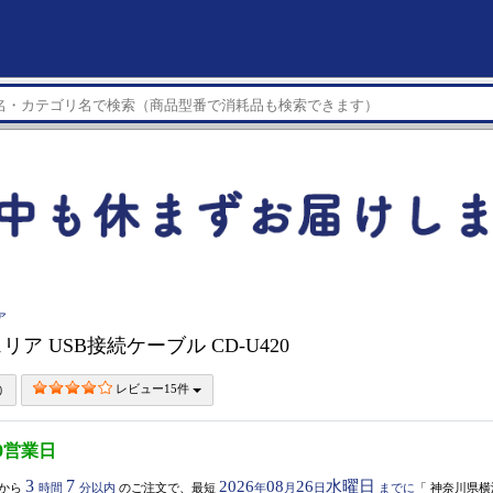
ア
ア USB接続ケーブル CD-U420
レビュー15件
0営業日
3
7
2026
08
26
水曜日
から
時間
分以内
のご注文で、最短
年
月
日
までに
「
神奈川県横