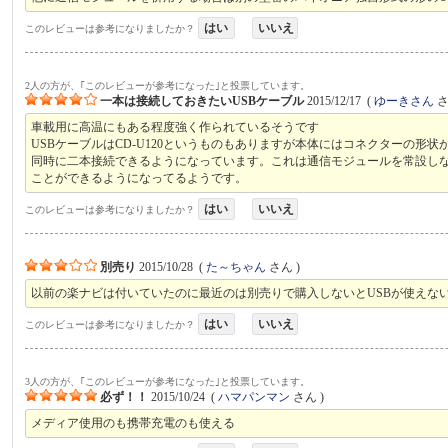
はい
いいえ
このレビューは参考になりましたか？
2人の方が、｢このレビューが参考になった｣と投票しています。
一本は接続しておきたいUSBケーブル
2015/12/17
(
ゆーきさん
さ
車載用に高温にもある程度強く作られているそうです
USBケーブルはCD-U120というものもありますが本体にはコネクターの形
同時に二本接続できるようになっています。これは通信モジュールを常設し
ことができるようになってるようです。
はい
いいえ
このレビューは参考になりましたか？
別売り
2015/10/28
(
た～ちゃん
さん )
以前の楽ナビは付いていたのに最近のは別売りで購入しないとUSBが使えな
はい
いいえ
このレビューは参考になりましたか？
3人の方が、｢このレビューが参考になった｣と投票しています。
必ず！！
2015/10/24
(
ハマパンマン
さん )
メディア使用のも携帯充電のも使える