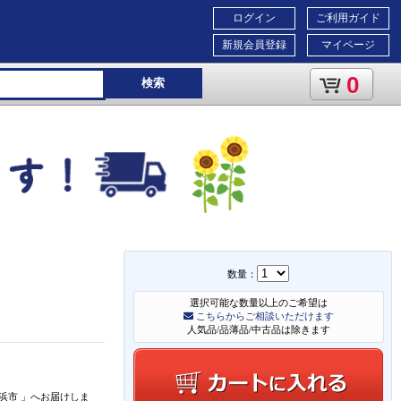
ログイン
ご利用ガイド
新規会員登録
マイページ
0
検索
数量：
選択可能な数量以上のご希望は
こちらからご相談いただけます
人気品/品薄品/中古品は除きます
浜市
」
へお届けしま