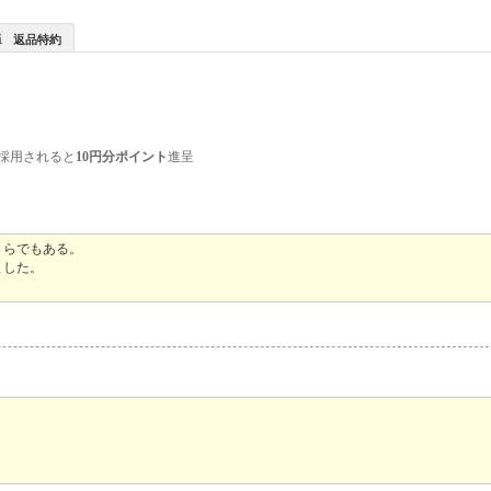
返品特約
採用されると
10円分ポイント
進呈
くらでもある。
ました。