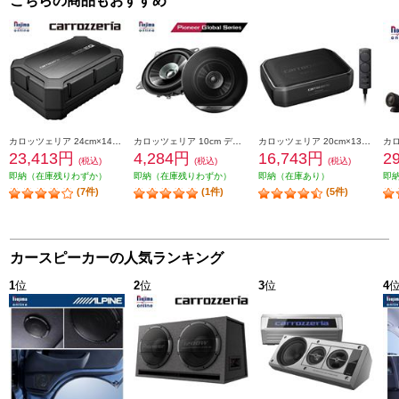
こちらの商品もおすすめ
カロッツェリア 24cm×14cmパワードサブウーファー TS-WX400DA
カロッツェリア 10cm デュアルコーンスピーカー TS-G1010F
カロッツェリア 20cm×13cmパワードサブウーファー TS-WX140DA
23,413円
4,284円
16,743円
2
(税込)
(税込)
(税込)
即納（在庫残りわずか）
即納（在庫残りわずか）
即納（在庫あり）
即
(7件)
(1件)
(5件)
カースピーカーの人気ランキング
1
位
2
位
3
位
4