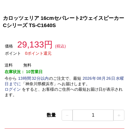
カロッツェリア 16cmセパレート2ウェイスピーカー
Cシリーズ TS-C1640S
29,133円
価格
(税込)
ポイント
0ポイント還元
送料
無料
在庫状況：
10営業日
今から
13
時間
32
分以内
のご注文で、最短
2026
年
08
月
26
日
水曜
日
までに
「
神奈川県横浜市
」
へお届けします。
ログイン
をすると、お客様のご住所への最短お届け日が表示され
ます。
－
＋
数量
1