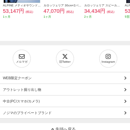
ALPINE メティオサウンド ハイエース専用 ルーフスピーカー ドアウーハー 天井色ブラック向け MS-165-HI-200-BK
カロッツェリア 30cm×2パワードサブウーファー TS-WX1220AH
カロッツェリア スピーカー ボックススピーカー バフレフ式3ウェイ レトロ 光るロゴ ヤングタイマー TS-X40
53,147円
47,070円
34,434円
5
(税込)
(税込)
(税込)
1ヶ月
1ヶ月
2ヶ月
5営
メルマガ
旧Twitter
Instagram
WEB限定クーポン
アウトレット掘り出し物
中古(PC/スマホ/カメラ)
ノジマのプライベートブランド
先頭へ戻る