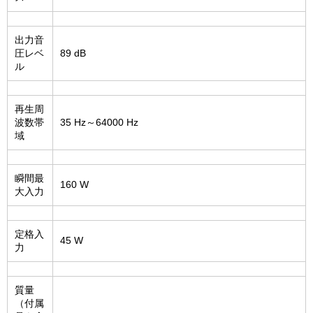
出力音
圧レベ
89 dB
ル
再生周
波数帯
35 Hz～64000 Hz
域
瞬間最
160 W
大入力
定格入
45 W
力
質量
（付属