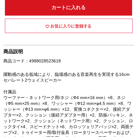
カートに入れる
商品説明
商品コード：4988028523618
躍動感のある低域により、臨場感のある音楽再生を実現する16cm
セパレート2ウェイスピーカー
付属品
ウーファー・ネットワーク用/ネジ（Φ4 mm×16 mm）×8、ネジ
（Φ5 mm×25 mm）×8、ワッシャー（Φ12 mm×φ4.5 mm）×8、ワ
ッシャー（Φ13 mm×φ6 mm）×12、変換コネクター×2、接続アダ
プター×2、クッション（接続アダプター用）×2、防振パッキン、ネ
ットワーク×2、クッション（ネットワーク用）×2、クッション、ロ
ックタイ×4、スピードナット×6、カロッツェリアバッジ×2、両面テ
ープ×2、トゥイーター用/取付金具（ロータリースペーサーおよび、