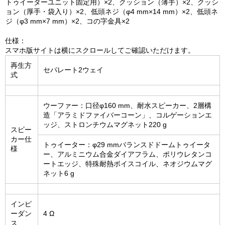
トゥイーターユニット固定用）×2、クッション（薄手）×2、クッシ
ョン（厚手・袋入り）×2、低頭ネジ（φ4 mm×14 mm）×2、低頭ネ
ジ（φ3 mm×7 mm）×2、コの字金具×2
仕様：
スマホ版サイトは横にスクロールしてご確認いただけます。
再生方
セパレート2ウェイ
式
ウーファー：口径φ160 mm、耐水スピーカー、2層構
造「アラミドファイバーコーン」、コルゲーションエ
ッジ、ストロンチウムマグネット220 g
スピー
カー仕
トゥイーター：φ29 mmバランスドドームトゥイータ
様
ー、アルミニウム合金ダイアフラム、ポリウレタンコ
ートエッジ、特殊耐熱ボイスコイル、ネオジウムマグ
ネット6 g
インピ
ーダン
4 Ω
ス