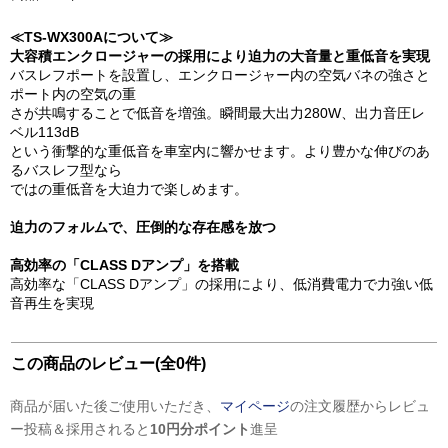
≪TS-WX300Aについて≫
大容積エンクロージャーの採用により迫力の大音量と重低音を実現
バスレフポートを設置し、エンクロージャー内の空気バネの強さと
ポート内の空気の重
さが共鳴することで低音を増強。瞬間最大出力280W、出力音圧レ
ベル113dB
という衝撃的な重低音を車室内に響かせます。より豊かな伸びのあ
るバスレフ型なら
ではの重低音を大迫力で楽しめます。
迫力のフォルムで、圧倒的な存在感を放つ
高効率の「CLASS Dアンプ」を搭載
高効率な「CLASS Dアンプ」の採用により、低消費電力で力強い低
音再生を実現
この商品のレビュー(全0件)
商品が届いた後ご使用いただき、
マイページ
の注文履歴からレビュ
ー投稿＆採用されると
10円分ポイント
進呈