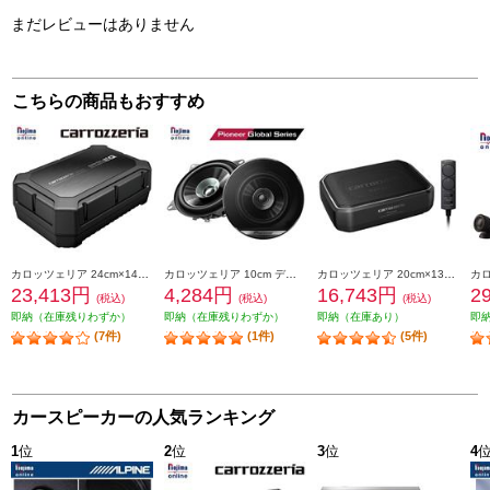
まだレビューはありません
こちらの商品もおすすめ
カロッツェリア 24cm×14cmパワードサブウーファー TS-WX400DA
カロッツェリア 10cm デュアルコーンスピーカー TS-G1010F
カロッツェリア 20cm×13cmパワードサブウーファー TS-WX140DA
23,413円
4,284円
16,743円
2
(税込)
(税込)
(税込)
即納（在庫残りわずか）
即納（在庫残りわずか）
即納（在庫あり）
即
(7件)
(1件)
(5件)
カースピーカーの人気ランキング
1
位
2
位
3
位
4