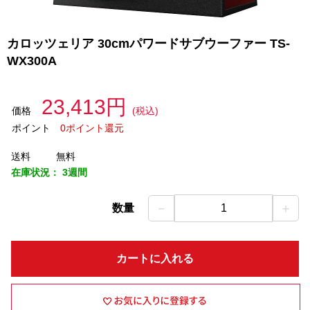
カロッツェリア 30cmパワードサブウーファー TS-
WX300A
23,413円
価格
(税込)
ポイント
0ポイント還元
送料
無料
在庫状況：
3週間
－
＋
数量
1
カートに入れる