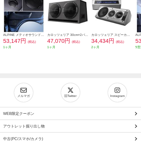
ALPINE メティオサウンド ハイエース専用 ルーフスピーカー ドアウーハー 天井色ブラック向け MS-165-HI-200-BK
カロッツェリア 30cm×2パワードサブウーファー TS-WX1220AH
カロッツェリア スピーカー ボックススピーカー バフレフ式3ウェイ レトロ 光るロゴ ヤングタイマー TS-X40
53,147円
47,070円
34,434円
5
(税込)
(税込)
(税込)
1ヶ月
1ヶ月
2ヶ月
5営
メルマガ
旧Twitter
Instagram
WEB限定クーポン
アウトレット掘り出し物
中古(PC/スマホ/カメラ)